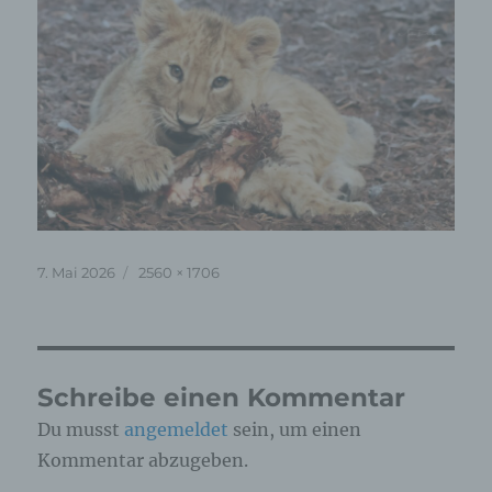
Veröffentlicht
Originalgröße
7. Mai 2026
2560 × 1706
am
Schreibe einen Kommentar
Du musst
angemeldet
sein, um einen
Kommentar abzugeben.