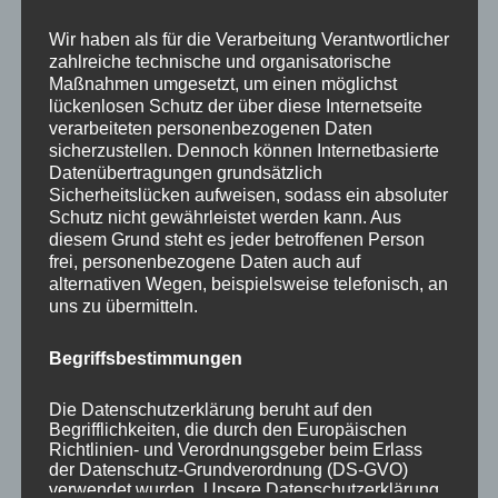
Your email:
Wir haben als für die Verarbeitung Verantwortlicher
zahlreiche technische und organisatorische
Maßnahmen umgesetzt, um einen möglichst
lückenlosen Schutz der über diese Internetseite
verarbeiteten personenbezogenen Daten
sicherzustellen. Dennoch können Internetbasierte
Datenübertragungen grundsätzlich
Sicherheitslücken aufweisen, sodass ein absoluter
Schutz nicht gewährleistet werden kann. Aus
diesem Grund steht es jeder betroffenen Person
KATEGORIEN
frei, personenbezogene Daten auch auf
alternativen Wegen, beispielsweise telefonisch, an
uns zu übermitteln.
Aktuelle Fakten und Umfragen
Aktuelles vom MP
Begriffsbestimmungen
Allgemein
Impulse zur persönlichen Reflexion
Die Datenschutzerklärung beruht auf den
Begrifflichkeiten, die durch den Europäischen
Naturfoto-Blog
Richtlinien- und Verordnungsgeber beim Erlass
Training und Coaching
der Datenschutz-Grundverordnung (DS-GVO)
verwendet wurden. Unsere Datenschutzerklärung