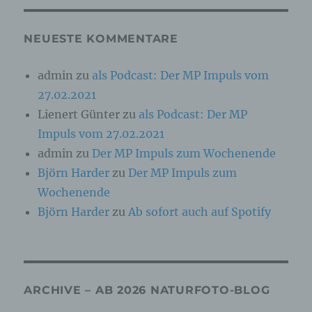
Online-Kennung oder zu einem oder mehreren
besonderen Merkmalen, die Ausdruck der
physischen, physiologischen, genetischen,
NEUESTE KOMMENTARE
psychischen, wirtschaftlichen, kulturellen oder
sozialen Identität dieser natürlichen Person
sind, identifiziert werden kann.
admin
zu
als Podcast: Der MP Impuls vom
27.02.2021
b) betroffene Person
Lienert Günter
zu
als Podcast: Der MP
Impuls vom 27.02.2021
Betroffene Person ist jede identifizierte oder
admin
zu
Der MP Impuls zum Wochenende
identifizierbare natürliche Person, deren
personenbezogene Daten von dem für die
Björn Harder
zu
Der MP Impuls zum
Verarbeitung Verantwortlichen verarbeitet
werden.
Wochenende
Björn Harder
zu
Ab sofort auch auf Spotify
c) Verarbeitung
Verarbeitung ist jeder mit oder ohne Hilfe
automatisierter Verfahren ausgeführte Vorgang
ARCHIVE – AB 2026 NATURFOTO-BLOG
oder jede solche Vorgangsreihe im
Zusammenhang mit personenbezogenen Daten