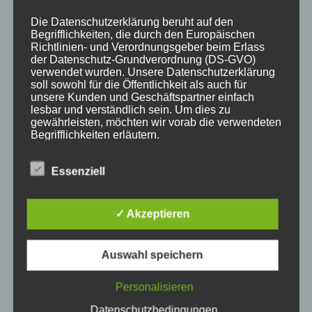
Die Datenschutzerklärung beruht auf den
Begrifflichkeiten, die durch den Europäischen
Richtlinien- und Verordnungsgeber beim Erlass
der Datenschutz-Grundverordnung (DS-GVO)
KATEGORIEN
verwendet wurden. Unsere Datenschutzerklärung
soll sowohl für die Öffentlichkeit als auch für
unsere Kunden und Geschäftspartner einfach
Aktuelle Fakten und Umfragen
lesbar und verständlich sein. Um dies zu
gewährleisten, möchten wir vorab die verwendeten
Aktuelles vom MP
Begrifflichkeiten erläutern.
Allgemein
Impulse zur persönlichen Reflexion
Wir verwenden in dieser Datenschutzerklärung
Essenziell
unter anderem die folgenden Begriffe:
Naturfoto-Blog
Training und Coaching
✓ Akzeptieren
a) personenbezogene Daten
Auswahl speichern
Personenbezogene Daten sind alle
NEUESTE BEITRÄGE
Personalisieren
Informationen, die sich auf eine identifizierte
oder identifizierbare natürliche Person (im
Datenschutzbedingungen