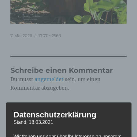
Veröffentlicht
Originalgröße
7. Mai 2026
1707 × 2560
am
Schreibe einen Kommentar
Du musst
angemeldet
sein, um einen
Kommentar abzugeben.
Diese Website verwendet Akismet, um Spam zu
Datenschutzerklärung
reduzieren.
Erfahre, wie deine
Kommentardaten verarbeitet werden.
Stand: 18.03.2021
Wir freuen uns sehr über Ihr Interesse an unserem