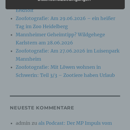
Folgenden „betroffene Person") beziehen. Als
Zoofotografie: Am 13.07.2026 im Wildpark
identifizierbar wird eine natürliche Person
Eekholt
angesehen, die direkt oder indirekt,
insbesondere mittels Zuordnung zu einer
Zoofotografie: Am 29.06.2026 – ein heißer
Kennung wie einem Namen, zu einer
Tag im Zoo Heidelberg
Kennnummer, zu Standortdaten, zu einer
Online-Kennung oder zu einem oder mehreren
Mannheimer Geheimtipp? Wildgehege
besonderen Merkmalen, die Ausdruck der
Karlstern am 28.06.2026
physischen, physiologischen, genetischen,
psychischen, wirtschaftlichen, kulturellen oder
Zoofotografie: Am 27.06.2026 im Luisenpark
sozialen Identität dieser natürlichen Person
Mannheim
sind, identifiziert werden kann.
Zoofotografie: Mit Löwen wohnen in
Schwerin: Teil 3/3 – Zootiere haben Urlaub
b) betroffene Person
Betroffene Person ist jede identifizierte oder
identifizierbare natürliche Person, deren
personenbezogene Daten von dem für die
Verarbeitung Verantwortlichen verarbeitet
NEUESTE KOMMENTARE
werden.
admin
zu
als Podcast: Der MP Impuls vom