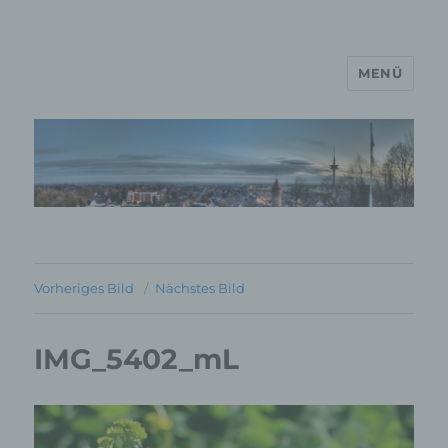
MENÜ
MP Mario Porten Beratung
Training Coaching
Impulsvorträge
Vorheriges Bild
Nächstes Bild
IMG_5402_mL