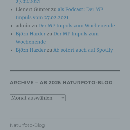
c) Verarbeitung
27.02.2021
Lienert Günter
zu
als Podcast: Der MP
Verarbeitung ist jeder mit oder ohne Hilfe
Impuls vom 27.02.2021
automatisierter Verfahren ausgeführte Vorgang
oder jede solche Vorgangsreihe im
admin
zu
Der MP Impuls zum Wochenende
Zusammenhang mit personenbezogenen Daten
Björn Harder
zu
Der MP Impuls zum
wie das Erheben, das Erfassen, die
Organisation, das Ordnen, die Speicherung, die
Wochenende
Anpassung oder Veränderung, das Auslesen,
Björn Harder
zu
Ab sofort auch auf Spotify
das Abfragen, die Verwendung, die Offenlegung
durch Übermittlung, Verbreitung oder eine
andere Form der Bereitstellung, den Abgleich
oder die Verknüpfung, die Einschränkung, das
Löschen oder die Vernichtung.
ARCHIVE – AB 2026 NATURFOTO-BLOG
d) Einschränkung der Verarbeitung
Archive
Einschränkung der Verarbeitung ist die
–
Markierung gespeicherter personenbezogener
ab
Daten mit dem Ziel, ihre künftige Verarbeitung
einzuschränken.
2026
Naturfoto-Blog
Naturfoto-