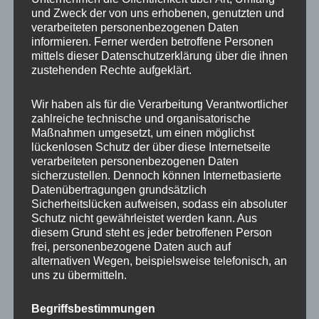
und Zweck der von uns erhobenen, genutzten und
MP Mario Porten
verarbeiteten personenbezogenen Daten
informieren. Ferner werden betroffene Personen
Beratung
mittels dieser Datenschutzerklärung über die ihnen
Training
zustehenden Rechte aufgeklärt.
Coaching
Wir haben als für die Verarbeitung Verantwortlicher
Impulsvorträge
zahlreiche technische und organisatorische
Maßnahmen umgesetzt, um einen möglichst
lückenlosen Schutz der über diese Internetseite
verarbeiteten personenbezogenen Daten
sicherzustellen. Dennoch können Internetbasierte
Datenübertragungen grundsätzlich
NEWS ABONNIEREN?
Sicherheitslücken aufweisen, sodass ein absoluter
Schutz nicht gewährleistet werden kann. Aus
Your email:
diesem Grund steht es jeder betroffenen Person
frei, personenbezogene Daten auch auf
alternativen Wegen, beispielsweise telefonisch, an
uns zu übermitteln.
Begriffsbestimmungen