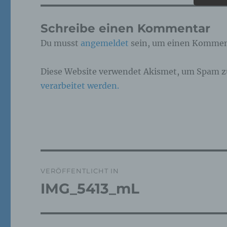
Pe
Schreibe einen Kommentar
ide
„be
Du musst
angemeldet
sein, um einen Kommen
Pe
Zu
zu
Diese Website verwendet Akismet, um Spam z
me
ph
verarbeitet werden.
ode
we
b)
Bet
Beitragsnavigation
Pe
VERÖFFENTLICHT IN
Ve
IMG_5413_mL
c)