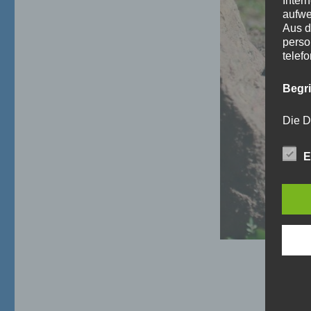
Inter
aufwe
Aus d
perso
telef
Begr
Die D
Europ
Daten
E
Daten
Kunde
dies 
Begrif
Wir v
folge
a)