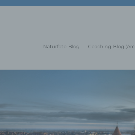
g Training Coaching Impulsvo
Naturfoto-Blog
Coaching-Blog (Arc