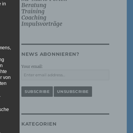
 in
Beratung
Training
Coaching
Impulsvorträge
mens,
NEWS ABONNIEREN?
ng
en
Your email:
chte
r von
ten
.
ische
KATEGORIEN