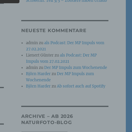
Schwerin: Teil 3/3 – Zootiere haben Urlaub
e
che
NEUESTE KOMMENTARE
ummer,
admin
zu
als Podcast: Der MP Impuls vom
rellen
27.02.2021
Lienert Günter
zu
als Podcast: Der MP
Impuls vom 27.02.2021
admin
zu
Der MP Impuls zum Wochenende
Björn Harder
zu
Der MP Impuls zum
Wochenende
Björn Harder
zu
Ab sofort auch auf Spotify
iche
tung
ARCHIVE – AB 2026
NATURFOTO-BLOG