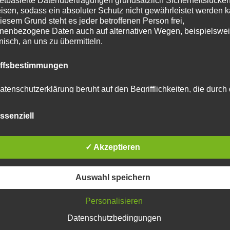
netbasierte Datenübertragungen grundsätzlich Sicherheitslücke
isen, sodass ein absoluter Schutz nicht gewährleistet werden k
iesem Grund steht es jeder betroffenen Person frei,
nenbezogene Daten auch auf alternativen Wegen, beispielswe
onisch, an uns zu übermitteln.
iffsbestimmungen
atenschutzerklärung beruht auf den Begrifflichkeiten, die durch
äischen Richtlinien- und Verordnungsgeber beim Erlass der
schutz-Grundverordnung (DS-GVO) verwendet wurden. Unser
ssenziell
schutzerklärung soll sowohl für die Öffentlichkeit als auch für u
n und Geschäftspartner einfach lesbar und verständlich sein.
zu gewährleisten, möchten wir vorab die verwendeten
flichkeiten erläutern.
✓ Akzeptieren
erwenden in dieser Datenschutzerklärung unter anderem die
Auswahl speichern
nden Begriffe:
Personalisieren
Datenschutzbedingungen
 personenbezogene Daten