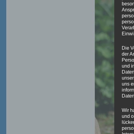
beson
Anspr
perso
perso
Verar
Einwi
Die V
der A
Perso
und i
Daten
unser
uns e
infor
Daten
Wir h
und o
lücke
perso