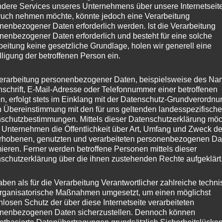
dere Services unseres Unternehmens über unsere Internetseite
uch nehmen möchte, könnte jedoch eine Verarbeitung
nenbezogener Daten erforderlich werden. Ist die Verarbeitung
nenbezogener Daten erforderlich und besteht für eine solche
beitung keine gesetzliche Grundlage, holen wir generell eine
lligung der betroffenen Person ein.
erarbeitung personenbezogener Daten, beispielsweise des Na
nschrift, E-Mail-Adresse oder Telefonnummer einer betroffenen
n, erfolgt stets im Einklang mit der Datenschutz-Grundverordnu
n Übereinstimmung mit den für uns geltenden landesspezifisch
schutzbestimmungen. Mittels dieser Datenschutzerklärung mö
 Unternehmen die Öffentlichkeit über Art, Umfang und Zweck de
rhobenen, genutzten und verarbeiteten personenbezogenen Da
mieren. Ferner werden betroffene Personen mittels dieser
schutzerklärung über die ihnen zustehenden Rechte aufgeklärt
aben als für die Verarbeitung Verantwortlicher zahlreiche techn
rganisatorische Maßnahmen umgesetzt, um einen möglichst
nlosen Schutz der über diese Internetseite verarbeiteten
nenbezogenen Daten sicherzustellen. Dennoch können