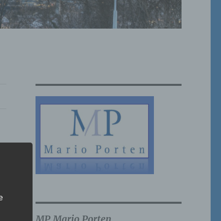
e
MP Mario Porten