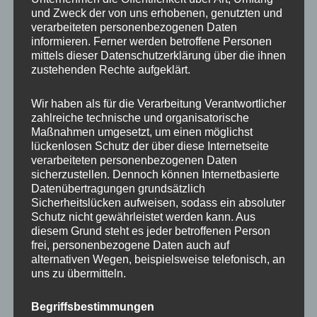
und Zweck der von uns erhobenen, genutzten und
MP Mario Porten
verarbeiteten personenbezogenen Daten
informieren. Ferner werden betroffene Personen
Beratung
mittels dieser Datenschutzerklärung über die ihnen
Training
zustehenden Rechte aufgeklärt.
Coaching
Wir haben als für die Verarbeitung Verantwortlicher
Impulsvorträge
zahlreiche technische und organisatorische
Maßnahmen umgesetzt, um einen möglichst
lückenlosen Schutz der über diese Internetseite
verarbeiteten personenbezogenen Daten
sicherzustellen. Dennoch können Internetbasierte
Datenübertragungen grundsätzlich
NEWS ABONNIEREN?
Sicherheitslücken aufweisen, sodass ein absoluter
Schutz nicht gewährleistet werden kann. Aus
Your email:
diesem Grund steht es jeder betroffenen Person
frei, personenbezogene Daten auch auf
alternativen Wegen, beispielsweise telefonisch, an
uns zu übermitteln.
Begriffsbestimmungen