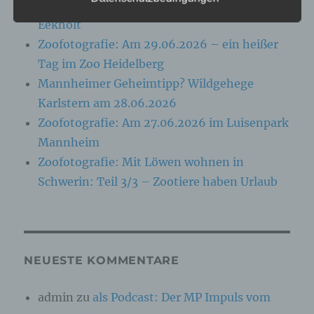
Folgenden „betroffene Person") beziehen. Als
Zoofotografie: Am 13.07.2026 im Wildpark
identifizierbar wird eine natürliche Person
Eekholt
angesehen, die direkt oder indirekt,
insbesondere mittels Zuordnung zu einer
Zoofotografie: Am 29.06.2026 – ein heißer
Kennung wie einem Namen, zu einer
Tag im Zoo Heidelberg
Kennnummer, zu Standortdaten, zu einer
Online-Kennung oder zu einem oder mehreren
Mannheimer Geheimtipp? Wildgehege
besonderen Merkmalen, die Ausdruck der
Karlstern am 28.06.2026
physischen, physiologischen, genetischen,
psychischen, wirtschaftlichen, kulturellen oder
Zoofotografie: Am 27.06.2026 im Luisenpark
sozialen Identität dieser natürlichen Person
Mannheim
sind, identifiziert werden kann.
Zoofotografie: Mit Löwen wohnen in
Schwerin: Teil 3/3 – Zootiere haben Urlaub
b) betroffene Person
Betroffene Person ist jede identifizierte oder
identifizierbare natürliche Person, deren
personenbezogene Daten von dem für die
Verarbeitung Verantwortlichen verarbeitet
NEUESTE KOMMENTARE
werden.
admin
zu
als Podcast: Der MP Impuls vom