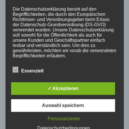
Die Datenschutzerklärung beruht auf den
Begrifflichkeiten, die durch den Europäischen
Richtlinien- und Verordnungsgeber beim Erlass
der Datenschutz-Grundverordnung (DS-GVO)
KATEGORIEN
verwendet wurden. Unsere Datenschutzerklärung
soll sowohl für die Öffentlichkeit als auch für
unsere Kunden und Geschäftspartner einfach
Aktuelle Fakten und Umfragen
lesbar und verständlich sein. Um dies zu
gewährleisten, möchten wir vorab die verwendeten
Aktuelles vom MP
Begrifflichkeiten erläutern.
Allgemein
Impulse zur persönlichen Reflexion
Wir verwenden in dieser Datenschutzerklärung
Essenziell
unter anderem die folgenden Begriffe:
Naturfoto-Blog
Training und Coaching
✓ Akzeptieren
a) personenbezogene Daten
Auswahl speichern
Personenbezogene Daten sind alle
NEUESTE BEITRÄGE
Personalisieren
Informationen, die sich auf eine identifizierte
oder identifizierbare natürliche Person (im
Datenschutzbedingungen