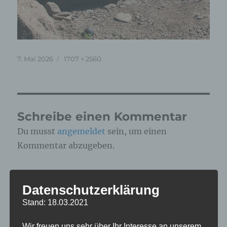
Veröffentlicht
Originalgröße
7. Mai 2026
1707 × 2560
am
Schreibe einen Kommentar
Du musst
angemeldet
sein, um einen
Kommentar abzugeben.
Diese Website verwendet Akismet, um Spam zu
Datenschutzerklärung
reduzieren.
Erfahre, wie deine
Kommentardaten verarbeitet werden.
Stand: 18.03.2021
Wir freuen uns sehr über Ihr Interesse an unserem