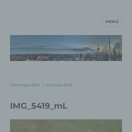
MENÜ
MP Mario Porten Beratung
Training Coaching
Impulsvorträge
Vorheriges Bild
Nächstes Bild
IMG_5419_mL