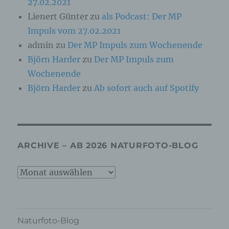
c) Verarbeitung
27.02.2021
Lienert Günter
zu
als Podcast: Der MP
Verarbeitung ist jeder mit oder ohne Hilfe
Impuls vom 27.02.2021
automatisierter Verfahren ausgeführte Vorgang
oder jede solche Vorgangsreihe im
admin
zu
Der MP Impuls zum Wochenende
Zusammenhang mit personenbezogenen Daten
Björn Harder
zu
Der MP Impuls zum
wie das Erheben, das Erfassen, die
Organisation, das Ordnen, die Speicherung, die
Wochenende
Anpassung oder Veränderung, das Auslesen,
Björn Harder
zu
Ab sofort auch auf Spotify
das Abfragen, die Verwendung, die Offenlegung
durch Übermittlung, Verbreitung oder eine
andere Form der Bereitstellung, den Abgleich
oder die Verknüpfung, die Einschränkung, das
Löschen oder die Vernichtung.
ARCHIVE – AB 2026 NATURFOTO-BLOG
d) Einschränkung der Verarbeitung
Archive
Einschränkung der Verarbeitung ist die
–
Markierung gespeicherter personenbezogener
ab
Daten mit dem Ziel, ihre künftige Verarbeitung
einzuschränken.
2026
Naturfoto-Blog
Naturfoto-