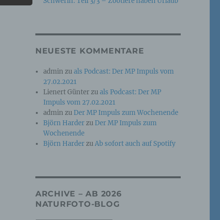
Schwerin: Teil 3/3 – Zootiere haben Urlaub
e
che
NEUESTE KOMMENTARE
ummer,
admin
zu
als Podcast: Der MP Impuls vom
rellen
27.02.2021
Lienert Günter
zu
als Podcast: Der MP
Impuls vom 27.02.2021
admin
zu
Der MP Impuls zum Wochenende
Björn Harder
zu
Der MP Impuls zum
Wochenende
Björn Harder
zu
Ab sofort auch auf Spotify
iche
tung
ARCHIVE – AB 2026
NATURFOTO-BLOG