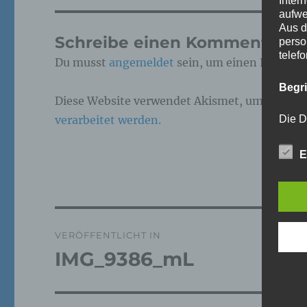
Inter
aufwe
Aus d
Schreibe einen Kommentar
perso
telef
Du musst
angemeldet
sein, um einen Kommen
Begr
Diese Website verwendet Akismet, um Spam z
verarbeitet werden.
Die D
Europ
Daten
E
Daten
Kunde
dies 
Begrif
Beitragsnavigation
Wir v
VERÖFFENTLICHT IN
folge
IMG_9386_mL
a)