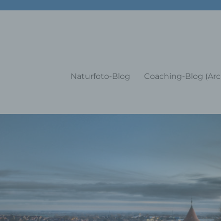
g Training Coaching Impulsvo
Naturfoto-Blog
Coaching-Blog (Arc