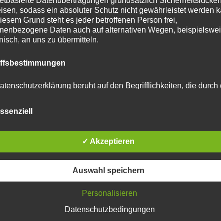
netbasierte Datenübertragungen grundsätzlich Sicherheitslücke
isen, sodass ein absoluter Schutz nicht gewährleistet werden k
iesem Grund steht es jeder betroffenen Person frei,
nenbezogene Daten auch auf alternativen Wegen, beispielswe
onisch, an uns zu übermitteln.
tar abzugeben.
iffsbestimmungen
u reduzieren.
Erfahre, wie deine Kommentardaten
atenschutzerklärung beruht auf den Begrifflichkeiten, die durch
äischen Richtlinien- und Verordnungsgeber beim Erlass der
schutz-Grundverordnung (DS-GVO) verwendet wurden. Unser
ssenziell
schutzerklärung soll sowohl für die Öffentlichkeit als auch für u
n und Geschäftspartner einfach lesbar und verständlich sein.
zu gewährleisten, möchten wir vorab die verwendeten
flichkeiten erläutern.
✓ Akzeptieren
erwenden in dieser Datenschutzerklärung unter anderem die
Auswahl speichern
nden Begriffe:
Personalisieren
Datenschutzbedingungen
 personenbezogene Daten