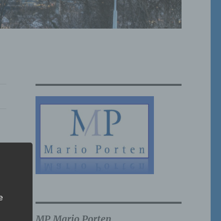
e
MP Mario Porten