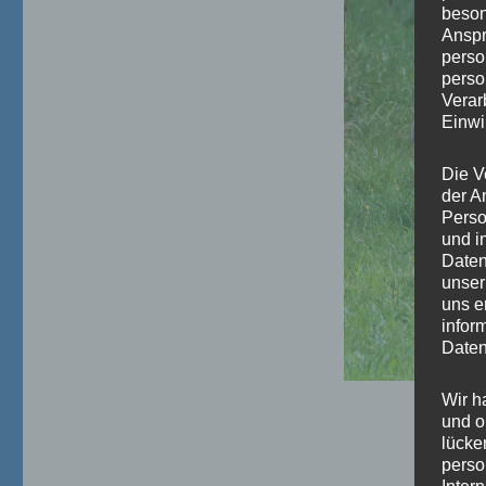
beson
Anspr
perso
perso
Verar
Einwi
Die V
der A
Perso
und i
Daten
unser
uns e
infor
Daten
Wir h
und o
lücke
perso