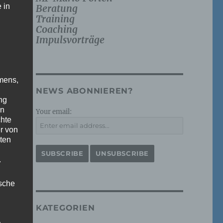
 in
Beratung
Training
Coaching
Impulsvorträge
mens,
NEWS ABONNIEREN?
ng
en
Your email:
chte
r von
ten
.
ische
KATEGORIEN