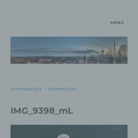
MENÜ
MP Mario Porten Beratung
Training Coaching
Impulsvorträge
Vorheriges Bild
Nächstes Bild
IMG_9398_mL