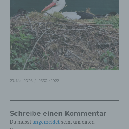
Veröffentlicht
Originalgröße
29. Mai 2026
2560 × 1922
am
Schreibe einen Kommentar
Du musst
angemeldet
sein, um einen