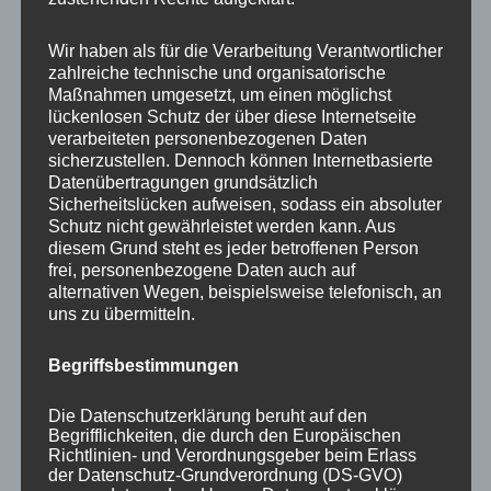
Your email:
Wir haben als für die Verarbeitung Verantwortlicher
zahlreiche technische und organisatorische
Maßnahmen umgesetzt, um einen möglichst
lückenlosen Schutz der über diese Internetseite
verarbeiteten personenbezogenen Daten
sicherzustellen. Dennoch können Internetbasierte
Datenübertragungen grundsätzlich
Sicherheitslücken aufweisen, sodass ein absoluter
Schutz nicht gewährleistet werden kann. Aus
diesem Grund steht es jeder betroffenen Person
frei, personenbezogene Daten auch auf
KATEGORIEN
alternativen Wegen, beispielsweise telefonisch, an
uns zu übermitteln.
Aktuelle Fakten und Umfragen
Begriffsbestimmungen
Aktuelles vom MP
Allgemein
Die Datenschutzerklärung beruht auf den
Impulse zur persönlichen Reflexion
Begrifflichkeiten, die durch den Europäischen
Richtlinien- und Verordnungsgeber beim Erlass
Naturfoto-Blog
der Datenschutz-Grundverordnung (DS-GVO)