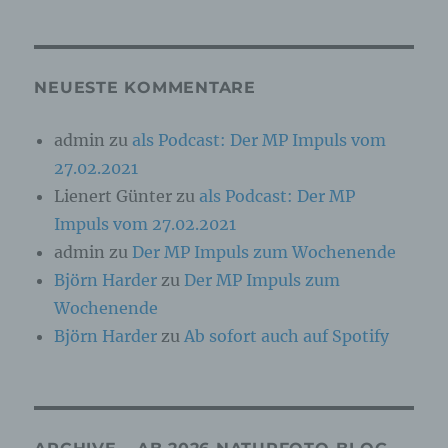
Online-Kennung oder zu einem oder mehreren
besonderen Merkmalen, die Ausdruck der
physischen, physiologischen, genetischen,
psychischen, wirtschaftlichen, kulturellen oder
sozialen Identität dieser natürlichen Person
NEUESTE KOMMENTARE
sind, identifiziert werden kann.
admin
zu
als Podcast: Der MP Impuls vom
27.02.2021
b) betroffene Person
Lienert Günter
zu
als Podcast: Der MP
Betroffene Person ist jede identifizierte oder
Impuls vom 27.02.2021
identifizierbare natürliche Person, deren
personenbezogene Daten von dem für die
admin
zu
Der MP Impuls zum Wochenende
Verarbeitung Verantwortlichen verarbeitet
Björn Harder
zu
Der MP Impuls zum
werden.
Wochenende
Björn Harder
zu
Ab sofort auch auf Spotify
c) Verarbeitung
Verarbeitung ist jeder mit oder ohne Hilfe
automatisierter Verfahren ausgeführte Vorgang
oder jede solche Vorgangsreihe im