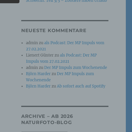
Schwerin: Teil 3/3 – Zootiere haben Urlaub
e
che
NEUESTE KOMMENTARE
ummer,
admin
zu
als Podcast: Der MP Impuls vom
rellen
27.02.2021
Lienert Günter
zu
als Podcast: Der MP
Impuls vom 27.02.2021
admin
zu
Der MP Impuls zum Wochenende
Björn Harder
zu
Der MP Impuls zum
Wochenende
Björn Harder
zu
Ab sofort auch auf Spotify
iche
tung
ARCHIVE – AB 2026
NATURFOTO-BLOG