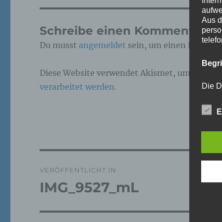
Inter
aufwe
Aus d
Schreibe einen Kommentar
perso
telef
Du musst
angemeldet
sein, um einen Kommen
Begr
Diese Website verwendet Akismet, um Spam z
verarbeitet werden.
Die D
Europ
Daten
E
Daten
Kunde
dies 
Begrif
Beitragsnavigation
Wir v
VERÖFFENTLICHT IN
folge
IMG_9527_mL
a)