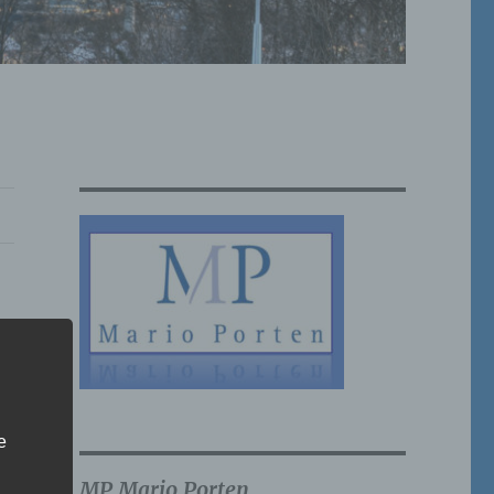
e
MP Mario Porten