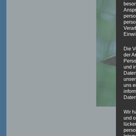
beson
Anspr
perso
perso
Verar
Einwi
Die V
der A
Perso
und i
Daten
unser
uns e
infor
Daten
Wir h
und o
lücke
perso