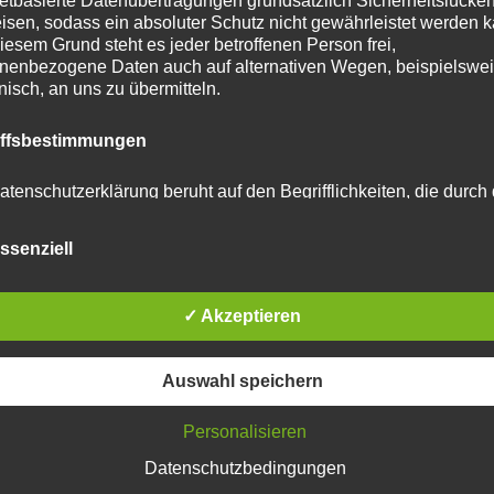
netbasierte Datenübertragungen grundsätzlich Sicherheitslücke
isen, sodass ein absoluter Schutz nicht gewährleistet werden k
iesem Grund steht es jeder betroffenen Person frei,
nenbezogene Daten auch auf alternativen Wegen, beispielswe
onisch, an uns zu übermitteln.
tar abzugeben.
iffsbestimmungen
u reduzieren.
Erfahre, wie deine Kommentardaten
atenschutzerklärung beruht auf den Begrifflichkeiten, die durch
äischen Richtlinien- und Verordnungsgeber beim Erlass der
schutz-Grundverordnung (DS-GVO) verwendet wurden. Unser
ssenziell
schutzerklärung soll sowohl für die Öffentlichkeit als auch für u
n und Geschäftspartner einfach lesbar und verständlich sein.
zu gewährleisten, möchten wir vorab die verwendeten
flichkeiten erläutern.
✓ Akzeptieren
erwenden in dieser Datenschutzerklärung unter anderem die
Auswahl speichern
nden Begriffe:
Personalisieren
Datenschutzbedingungen
 personenbezogene Daten