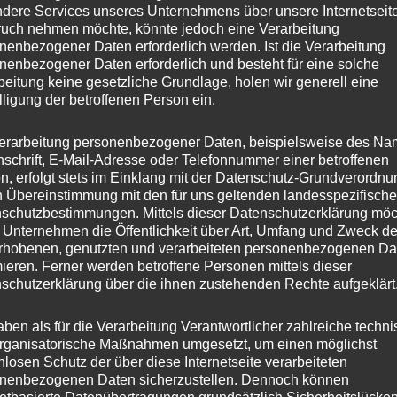
dere Services unseres Unternehmens über unsere Internetseite
uch nehmen möchte, könnte jedoch eine Verarbeitung
nenbezogener Daten erforderlich werden. Ist die Verarbeitung
nenbezogener Daten erforderlich und besteht für eine solche
beitung keine gesetzliche Grundlage, holen wir generell eine
lligung der betroffenen Person ein.
erarbeitung personenbezogener Daten, beispielsweise des Na
nschrift, E-Mail-Adresse oder Telefonnummer einer betroffenen
n, erfolgt stets im Einklang mit der Datenschutz-Grundverordnu
n Übereinstimmung mit den für uns geltenden landesspezifisch
schutzbestimmungen. Mittels dieser Datenschutzerklärung mö
 Unternehmen die Öffentlichkeit über Art, Umfang und Zweck de
rhobenen, genutzten und verarbeiteten personenbezogenen Da
mieren. Ferner werden betroffene Personen mittels dieser
schutzerklärung über die ihnen zustehenden Rechte aufgeklärt
aben als für die Verarbeitung Verantwortlicher zahlreiche techn
rganisatorische Maßnahmen umgesetzt, um einen möglichst
nlosen Schutz der über diese Internetseite verarbeiteten
nenbezogenen Daten sicherzustellen. Dennoch können