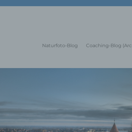
g Training Coaching Impulsvo
Naturfoto-Blog
Coaching-Blog (Arc