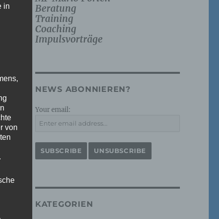
 in
Beratung
Training
Coaching
Impulsvorträge
mens,
NEWS ABONNIEREN?
ng
en
Your email:
chte
r von
ten
.
ische
KATEGORIEN