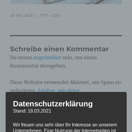
Veröffentlicht
Originalgröße
29. Mai 2026
1797 × 2393
am
Schreibe einen Kommentar
Du musst
angemeldet
sein, um einen
Kommentar abzugeben.
Diese Website verwendet Akismet, um Spam zu
reduzieren.
Erfahre, wie deine
Kommentardaten verarbeitet werden.
Datenschutzerklärung
Stand: 18.03.2021
Beitragsnavigation
Wir freuen uns sehr über Ihr Interesse an unserem
Unternehmen. Eine Nutzung der Internetseiten ist
VERÖFFENTLICHT IN