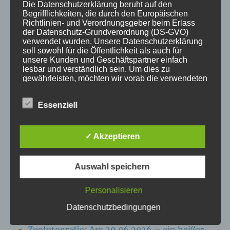
Die Datenschutzerklärung beruht auf den
Begrifflichkeiten, die durch den Europäischen
KATEGORIEN
Richtlinien- und Verordnungsgeber beim Erlass
der Datenschutz-Grundverordnung (DS-GVO)
verwendet wurden. Unsere Datenschutzerklärung
Aktuelle Fakten und Umfragen
soll sowohl für die Öffentlichkeit als auch für
Aktuelles vom MP
unsere Kunden und Geschäftspartner einfach
lesbar und verständlich sein. Um dies zu
Allgemein
gewährleisten, möchten wir vorab die verwendeten
Impulse zur persönlichen Reflexion
Begrifflichkeiten erläutern.
Naturfoto-Blog
Essenziell
Wir verwenden in dieser Datenschutzerklärung
Training und Coaching
unter anderem die folgenden Begriffe:
✓ Akzeptieren
Auswahl speichern
a) personenbezogene Daten
NEUESTE BEITRÄGE
Personalisieren
Personenbezogene Daten sind alle
Zoofotografie: Am 13.07.2026 im Wildpark
Informationen, die sich auf eine identifizierte
Datenschutzbedingungen
oder identifizierbare natürliche Person (im
Eekholt
Folgenden „betroffene Person") beziehen. Als
Zoofotografie: Am 29.06.2026 – ein heißer