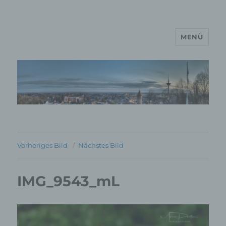
MENÜ
MP Mario Porten Beratung
Training Coaching
Impulsvorträge
Vorheriges Bild
Nächstes Bild
IMG_9543_mL