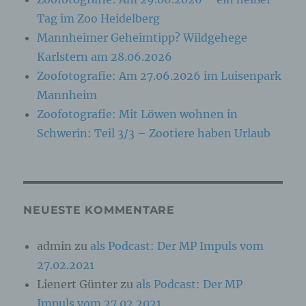
identifizierbar wird eine natürliche Person
angesehen, die direkt oder indirekt,
Tag im Zoo Heidelberg
insbesondere mittels Zuordnung zu einer
Mannheimer Geheimtipp? Wildgehege
Kennung wie einem Namen, zu einer
Kennnummer, zu Standortdaten, zu einer
Karlstern am 28.06.2026
Online-Kennung oder zu einem oder mehreren
besonderen Merkmalen, die Ausdruck der
Zoofotografie: Am 27.06.2026 im Luisenpark
physischen, physiologischen, genetischen,
Mannheim
psychischen, wirtschaftlichen, kulturellen oder
sozialen Identität dieser natürlichen Person
Zoofotografie: Mit Löwen wohnen in
sind, identifiziert werden kann.
Schwerin: Teil 3/3 – Zootiere haben Urlaub
b) betroffene Person
Betroffene Person ist jede identifizierte oder
NEUESTE KOMMENTARE
identifizierbare natürliche Person, deren
personenbezogene Daten von dem für die
Verarbeitung Verantwortlichen verarbeitet
admin
zu
als Podcast: Der MP Impuls vom
werden.
27.02.2021
Lienert Günter
zu
als Podcast: Der MP
c) Verarbeitung
Impuls vom 27.02.2021