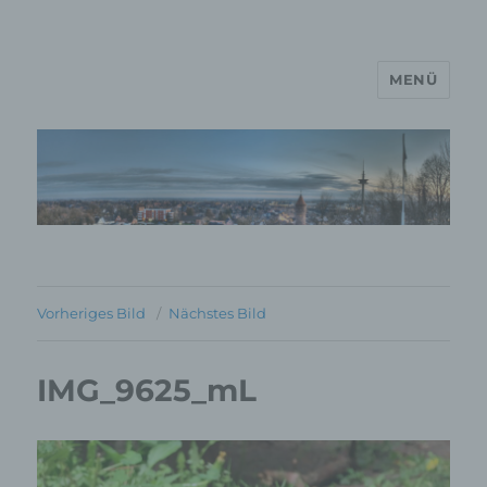
MENÜ
MP Mario Porten Beratung
Training Coaching
Impulsvorträge
Vorheriges Bild
Nächstes Bild
IMG_9625_mL