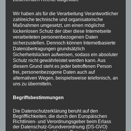
Your email:
Wir haben als für die Verarbeitung Verantwortlicher
zahlreiche technische und organisatorische
Maßnahmen umgesetzt, um einen möglichst
lückenlosen Schutz der über diese Internetseite
verarbeiteten personenbezogenen Daten
sicherzustellen. Dennoch können Internetbasierte
Datenübertragungen grundsätzlich
Sicherheitslücken aufweisen, sodass ein absoluter
Schutz nicht gewährleistet werden kann. Aus
diesem Grund steht es jeder betroffenen Person
frei, personenbezogene Daten auch auf
KATEGORIEN
alternativen Wegen, beispielsweise telefonisch, an
uns zu übermitteln.
Aktuelle Fakten und Umfragen
Begriffsbestimmungen
Aktuelles vom MP
Allgemein
Die Datenschutzerklärung beruht auf den
Impulse zur persönlichen Reflexion
Begrifflichkeiten, die durch den Europäischen
Richtlinien- und Verordnungsgeber beim Erlass
Naturfoto-Blog
der Datenschutz-Grundverordnung (DS-GVO)