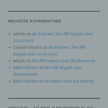
Online-Kennung oder zu einem oder mehreren
besonderen Merkmalen, die Ausdruck der
physischen, physiologischen, genetischen,
psychischen, wirtschaftlichen, kulturellen oder
sozialen Identität dieser natürlichen Person
NEUESTE KOMMENTARE
sind, identifiziert werden kann.
admin
zu
als Podcast: Der MP Impuls vom
27.02.2021
b) betroffene Person
Lienert Günter
zu
als Podcast: Der MP
Betroffene Person ist jede identifizierte oder
Impuls vom 27.02.2021
identifizierbare natürliche Person, deren
personenbezogene Daten von dem für die
admin
zu
Der MP Impuls zum Wochenende
Verarbeitung Verantwortlichen verarbeitet
Björn Harder
zu
Der MP Impuls zum
werden.
Wochenende
Björn Harder
zu
Ab sofort auch auf Spotify
c) Verarbeitung
Verarbeitung ist jeder mit oder ohne Hilfe
automatisierter Verfahren ausgeführte Vorgang
oder jede solche Vorgangsreihe im