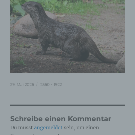
Veröffentlicht
Originalgröße
29. Mai 2026
2560 × 1922
am
Schreibe einen Kommentar
Du musst
angemeldet
sein, um einen