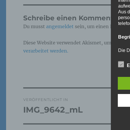
Inter
aufwe
Aus d
Schreibe einen Kommentar
perso
telef
Du musst
angemeldet
sein, um einen Kommen
Begr
Diese Website verwendet Akismet, um Spam z
verarbeitet werden.
Die D
Europ
Daten
E
Daten
Kunde
dies 
Begrif
Beitragsnavigation
Wir v
VERÖFFENTLICHT IN
folge
IMG_9642_mL
a)