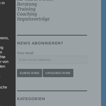
 in
Beratung
Training
Coaching
Impulsvorträge
mens,
NEWS ABONNIEREN?
ng
en
Your email:
chte
r von
ten
.
ische
KATEGORIEN