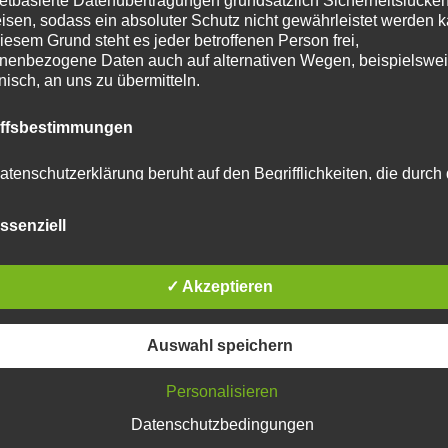
netbasierte Datenübertragungen grundsätzlich Sicherheitslücke
isen, sodass ein absoluter Schutz nicht gewährleistet werden k
iesem Grund steht es jeder betroffenen Person frei,
nenbezogene Daten auch auf alternativen Wegen, beispielswe
onisch, an uns zu übermitteln.
tar abzugeben.
iffsbestimmungen
u reduzieren.
Erfahre, wie deine Kommentardaten
atenschutzerklärung beruht auf den Begrifflichkeiten, die durch
äischen Richtlinien- und Verordnungsgeber beim Erlass der
schutz-Grundverordnung (DS-GVO) verwendet wurden. Unser
ssenziell
schutzerklärung soll sowohl für die Öffentlichkeit als auch für u
n und Geschäftspartner einfach lesbar und verständlich sein.
zu gewährleisten, möchten wir vorab die verwendeten
flichkeiten erläutern.
✓ Akzeptieren
erwenden in dieser Datenschutzerklärung unter anderem die
Auswahl speichern
nden Begriffe:
Personalisieren
Datenschutzbedingungen
 personenbezogene Daten