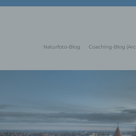
g Training Coaching Impulsvo
Naturfoto-Blog
Coaching-Blog (Arc