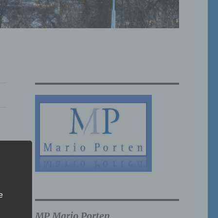
e
MP Mario Porten