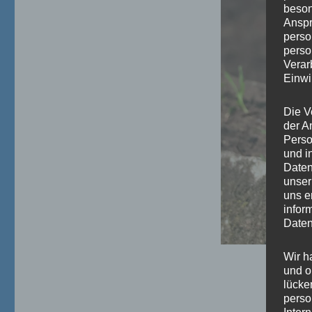
beson
Anspr
perso
perso
Verar
Einwi
Die V
der A
Perso
und i
Daten
unser
uns e
infor
Daten
Wir h
und o
lücke
perso