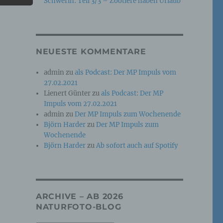
Schwerin: Teil 3/3 – Zootiere haben Urlaub
e
che
NEUESTE KOMMENTARE
ummer,
admin
zu
als Podcast: Der MP Impuls vom
rellen
27.02.2021
Lienert Günter
zu
als Podcast: Der MP
Impuls vom 27.02.2021
admin
zu
Der MP Impuls zum Wochenende
Björn Harder
zu
Der MP Impuls zum
Wochenende
Björn Harder
zu
Ab sofort auch auf Spotify
iche
tung
ARCHIVE – AB 2026
NATURFOTO-BLOG