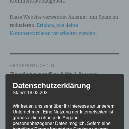
Kommentar abzugeben.
Diese Website verwendet Akismet, um Spam zu
reduzieren.
Erfahre, wie deine
Kommentardaten verarbeitet werden.
Beitragsnavigation
VERÖFFENTLICHT IN
Zoofotografie: Mit Löwen
wohnen in Schwerin: Teil 1/3 –
Datenschutzerklärung
die Löwen sind los!
Stand: 18.03.2021
Wir freuen uns sehr über Ihr Interesse an unserem
Unternehmen. Eine Nutzung der Internetseiten ist
grundsätzlich ohne jede Angabe
personenbezogener Daten möglich. Sofern eine