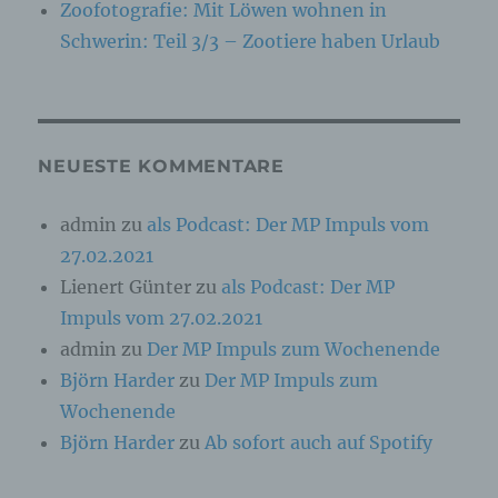
Zoofotografie: Mit Löwen wohnen in
Kennnummer, zu Standortdaten, zu einer
Online-Kennung oder zu einem oder mehreren
Schwerin: Teil 3/3 – Zootiere haben Urlaub
besonderen Merkmalen, die Ausdruck der
physischen, physiologischen, genetischen,
psychischen, wirtschaftlichen, kulturellen oder
sozialen Identität dieser natürlichen Person
sind, identifiziert werden kann.
NEUESTE KOMMENTARE
b) betroffene Person
admin
zu
als Podcast: Der MP Impuls vom
27.02.2021
Betroffene Person ist jede identifizierte oder
identifizierbare natürliche Person, deren
Lienert Günter
zu
als Podcast: Der MP
personenbezogene Daten von dem für die
Impuls vom 27.02.2021
Verarbeitung Verantwortlichen verarbeitet
werden.
admin
zu
Der MP Impuls zum Wochenende
Björn Harder
zu
Der MP Impuls zum
Wochenende
c) Verarbeitung
Björn Harder
zu
Ab sofort auch auf Spotify
Verarbeitung ist jeder mit oder ohne Hilfe
automatisierter Verfahren ausgeführte Vorgang