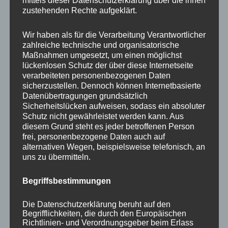
mittels dieser Datenschutzerklärung über die ihnen
zustehenden Rechte aufgeklärt.
NEWS ABONNIEREN?
Wir haben als für die Verarbeitung Verantwortlicher
zahlreiche technische und organisatorische
Your email:
Maßnahmen umgesetzt, um einen möglichst
lückenlosen Schutz der über diese Internetseite
verarbeiteten personenbezogenen Daten
sicherzustellen. Dennoch können Internetbasierte
Datenübertragungen grundsätzlich
Sicherheitslücken aufweisen, sodass ein absoluter
Schutz nicht gewährleistet werden kann. Aus
diesem Grund steht es jeder betroffenen Person
frei, personenbezogene Daten auch auf
alternativen Wegen, beispielsweise telefonisch, an
uns zu übermitteln.
KATEGORIEN
Begriffsbestimmungen
Aktuelle Fakten und Umfragen
Die Datenschutzerklärung beruht auf den
Aktuelles vom MP
Begrifflichkeiten, die durch den Europäischen
Allgemein
Richtlinien- und Verordnungsgeber beim Erlass