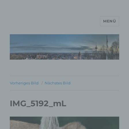
MENÜ
MP Mario Porten Beratung
Training Coaching
Impulsvorträge
Vorheriges Bild
Nächstes Bild
IMG_5192_mL