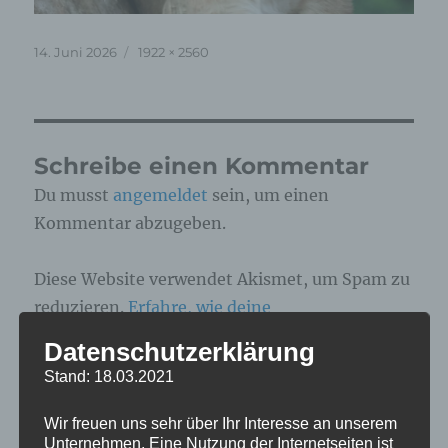
Veröffentlicht
Originalgröße
14. Juni 2026
1922 × 2560
am
Schreibe einen Kommentar
Du musst
angemeldet
sein, um einen
Kommentar abzugeben.
Diese Website verwendet Akismet, um Spam zu
reduzieren.
Erfahre, wie deine
Kommentardaten verarbeitet werden.
Datenschutzerklärung
Stand: 18.03.2021
Beitragsnavigation
Wir freuen uns sehr über Ihr Interesse an unserem
Unternehmen. Eine Nutzung der Internetseiten ist
VERÖFFENTLICHT IN