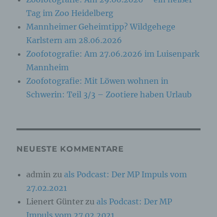
identifizierbar wird eine natürliche Person
angesehen, die direkt oder indirekt,
Tag im Zoo Heidelberg
insbesondere mittels Zuordnung zu einer
Mannheimer Geheimtipp? Wildgehege
Kennung wie einem Namen, zu einer
Kennnummer, zu Standortdaten, zu einer
Karlstern am 28.06.2026
Online-Kennung oder zu einem oder mehreren
besonderen Merkmalen, die Ausdruck der
Zoofotografie: Am 27.06.2026 im Luisenpark
physischen, physiologischen, genetischen,
Mannheim
psychischen, wirtschaftlichen, kulturellen oder
sozialen Identität dieser natürlichen Person
Zoofotografie: Mit Löwen wohnen in
sind, identifiziert werden kann.
Schwerin: Teil 3/3 – Zootiere haben Urlaub
b) betroffene Person
Betroffene Person ist jede identifizierte oder
NEUESTE KOMMENTARE
identifizierbare natürliche Person, deren
personenbezogene Daten von dem für die
Verarbeitung Verantwortlichen verarbeitet
admin
zu
als Podcast: Der MP Impuls vom
werden.
27.02.2021
Lienert Günter
zu
als Podcast: Der MP
c) Verarbeitung
Impuls vom 27.02.2021