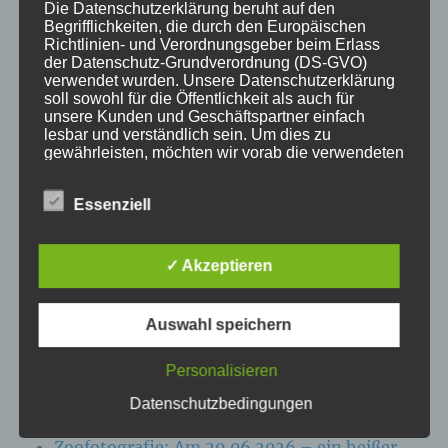
Die Datenschutzerklärung beruht auf den
Begrifflichkeiten, die durch den Europäischen
KATEGORIEN
Richtlinien- und Verordnungsgeber beim Erlass
der Datenschutz-Grundverordnung (DS-GVO)
verwendet wurden. Unsere Datenschutzerklärung
Aktuelle Fakten und Umfragen
soll sowohl für die Öffentlichkeit als auch für
Aktuelles vom MP
unsere Kunden und Geschäftspartner einfach
lesbar und verständlich sein. Um dies zu
Allgemein
gewährleisten, möchten wir vorab die verwendeten
Impulse zur persönlichen Reflexion
Begrifflichkeiten erläutern.
Naturfoto-Blog
Essenziell
Wir verwenden in dieser Datenschutzerklärung
Training und Coaching
unter anderem die folgenden Begriffe:
✓ Akzeptieren
Auswahl speichern
a) personenbezogene Daten
NEUESTE BEITRÄGE
Personalisieren
Personenbezogene Daten sind alle
Zoofotografie: Am 13.07.2026 im Wildpark
Informationen, die sich auf eine identifizierte
Datenschutzbedingungen
oder identifizierbare natürliche Person (im
Eekholt
Folgenden „betroffene Person") beziehen. Als
Zoofotografie: Am 29.06.2026 – ein heißer