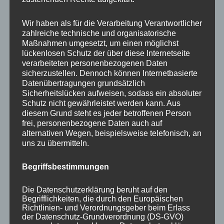
Your email:
Wir haben als für die Verarbeitung Verantwortlicher
zahlreiche technische und organisatorische
Maßnahmen umgesetzt, um einen möglichst
lückenlosen Schutz der über diese Internetseite
verarbeiteten personenbezogenen Daten
sicherzustellen. Dennoch können Internetbasierte
Datenübertragungen grundsätzlich
Sicherheitslücken aufweisen, sodass ein absoluter
Schutz nicht gewährleistet werden kann. Aus
diesem Grund steht es jeder betroffenen Person
frei, personenbezogene Daten auch auf
KATEGORIEN
alternativen Wegen, beispielsweise telefonisch, an
uns zu übermitteln.
Aktuelle Fakten und Umfragen
Begriffsbestimmungen
Aktuelles vom MP
Allgemein
Die Datenschutzerklärung beruht auf den
Impulse zur persönlichen Reflexion
Begrifflichkeiten, die durch den Europäischen
Richtlinien- und Verordnungsgeber beim Erlass
Naturfoto-Blog
der Datenschutz-Grundverordnung (DS-GVO)