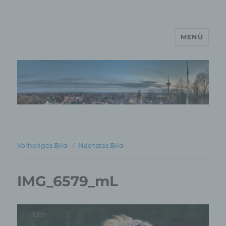
MENÜ
MP Mario Porten Beratung
Training Coaching
Impulsvorträge
Vorheriges Bild
Nächstes Bild
IMG_6579_mL