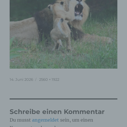
Veröffentlicht
Originalgröße
14. Juni 2026
2560 × 1922
am
Schreibe einen Kommentar
Du musst
angemeldet
sein, um einen