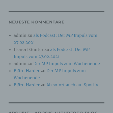
Online-Kennung oder zu einem oder mehreren
besonderen Merkmalen, die Ausdruck der
physischen, physiologischen, genetischen,
psychischen, wirtschaftlichen, kulturellen oder
sozialen Identität dieser natürlichen Person
NEUESTE KOMMENTARE
sind, identifiziert werden kann.
admin
zu
als Podcast: Der MP Impuls vom
27.02.2021
b) betroffene Person
Lienert Günter
zu
als Podcast: Der MP
Betroffene Person ist jede identifizierte oder
Impuls vom 27.02.2021
identifizierbare natürliche Person, deren
personenbezogene Daten von dem für die
admin
zu
Der MP Impuls zum Wochenende
Verarbeitung Verantwortlichen verarbeitet
Björn Harder
zu
Der MP Impuls zum
werden.
Wochenende
Björn Harder
zu
Ab sofort auch auf Spotify
c) Verarbeitung
Verarbeitung ist jeder mit oder ohne Hilfe
automatisierter Verfahren ausgeführte Vorgang
oder jede solche Vorgangsreihe im