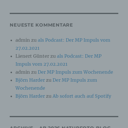
Online-Kennung oder zu einem oder mehreren
besonderen Merkmalen, die Ausdruck der
physischen, physiologischen, genetischen,
psychischen, wirtschaftlichen, kulturellen oder
sozialen Identität dieser natürlichen Person
NEUESTE KOMMENTARE
sind, identifiziert werden kann.
admin
zu
als Podcast: Der MP Impuls vom
27.02.2021
b) betroffene Person
Lienert Günter
zu
als Podcast: Der MP
Betroffene Person ist jede identifizierte oder
Impuls vom 27.02.2021
identifizierbare natürliche Person, deren
personenbezogene Daten von dem für die
admin
zu
Der MP Impuls zum Wochenende
Verarbeitung Verantwortlichen verarbeitet
Björn Harder
zu
Der MP Impuls zum
werden.
Wochenende
Björn Harder
zu
Ab sofort auch auf Spotify
c) Verarbeitung
Verarbeitung ist jeder mit oder ohne Hilfe
automatisierter Verfahren ausgeführte Vorgang
oder jede solche Vorgangsreihe im