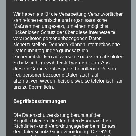
Your email:
Wir haben als für die Verarbeitung Verantwortlicher
zahlreiche technische und organisatorische
Maßnahmen umgesetzt, um einen möglichst
lückenlosen Schutz der über diese Internetseite
verarbeiteten personenbezogenen Daten
sicherzustellen. Dennoch können Internetbasierte
Datenübertragungen grundsätzlich
Sicherheitslücken aufweisen, sodass ein absoluter
Schutz nicht gewährleistet werden kann. Aus
diesem Grund steht es jeder betroffenen Person
frei, personenbezogene Daten auch auf
KATEGORIEN
alternativen Wegen, beispielsweise telefonisch, an
uns zu übermitteln.
Aktuelle Fakten und Umfragen
Begriffsbestimmungen
Aktuelles vom MP
Allgemein
Die Datenschutzerklärung beruht auf den
Impulse zur persönlichen Reflexion
Begrifflichkeiten, die durch den Europäischen
Richtlinien- und Verordnungsgeber beim Erlass
Naturfoto-Blog
der Datenschutz-Grundverordnung (DS-GVO)