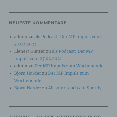
Online-Kennung oder zu einem oder mehreren
besonderen Merkmalen, die Ausdruck der
physischen, physiologischen, genetischen,
psychischen, wirtschaftlichen, kulturellen oder
sozialen Identität dieser natürlichen Person
NEUESTE KOMMENTARE
sind, identifiziert werden kann.
admin
zu
als Podcast: Der MP Impuls vom
27.02.2021
b) betroffene Person
Lienert Günter
zu
als Podcast: Der MP
Betroffene Person ist jede identifizierte oder
Impuls vom 27.02.2021
identifizierbare natürliche Person, deren
personenbezogene Daten von dem für die
admin
zu
Der MP Impuls zum Wochenende
Verarbeitung Verantwortlichen verarbeitet
Björn Harder
zu
Der MP Impuls zum
werden.
Wochenende
Björn Harder
zu
Ab sofort auch auf Spotify
c) Verarbeitung
Verarbeitung ist jeder mit oder ohne Hilfe
automatisierter Verfahren ausgeführte Vorgang
oder jede solche Vorgangsreihe im