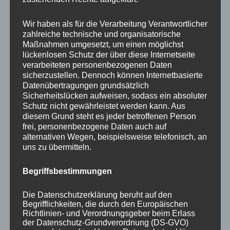
Your email:
Wir haben als für die Verarbeitung Verantwortlicher
zahlreiche technische und organisatorische
Maßnahmen umgesetzt, um einen möglichst
lückenlosen Schutz der über diese Internetseite
verarbeiteten personenbezogenen Daten
sicherzustellen. Dennoch können Internetbasierte
Datenübertragungen grundsätzlich
Sicherheitslücken aufweisen, sodass ein absoluter
Schutz nicht gewährleistet werden kann. Aus
diesem Grund steht es jeder betroffenen Person
frei, personenbezogene Daten auch auf
KATEGORIEN
alternativen Wegen, beispielsweise telefonisch, an
uns zu übermitteln.
Aktuelle Fakten und Umfragen
Begriffsbestimmungen
Aktuelles vom MP
Allgemein
Die Datenschutzerklärung beruht auf den
Impulse zur persönlichen Reflexion
Begrifflichkeiten, die durch den Europäischen
Richtlinien- und Verordnungsgeber beim Erlass
Naturfoto-Blog
der Datenschutz-Grundverordnung (DS-GVO)