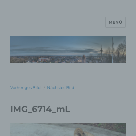
MENÜ
MP Mario Porten Beratung
Training Coaching
Impulsvorträge
Vorheriges Bild
Nächstes Bild
IMG_6714_mL