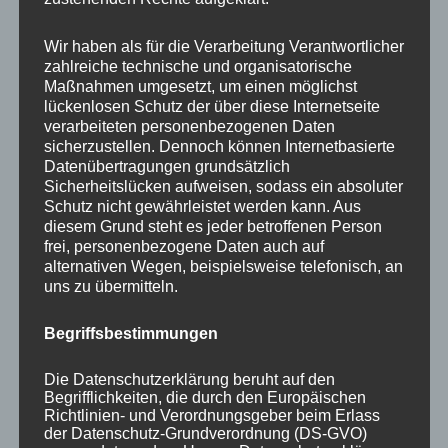
Your email:
Wir haben als für die Verarbeitung Verantwortlicher
zahlreiche technische und organisatorische
Maßnahmen umgesetzt, um einen möglichst
lückenlosen Schutz der über diese Internetseite
verarbeiteten personenbezogenen Daten
sicherzustellen. Dennoch können Internetbasierte
Datenübertragungen grundsätzlich
Sicherheitslücken aufweisen, sodass ein absoluter
Schutz nicht gewährleistet werden kann. Aus
diesem Grund steht es jeder betroffenen Person
frei, personenbezogene Daten auch auf
KATEGORIEN
alternativen Wegen, beispielsweise telefonisch, an
uns zu übermitteln.
Aktuelle Fakten und Umfragen
Begriffsbestimmungen
Aktuelles vom MP
Allgemein
Die Datenschutzerklärung beruht auf den
Impulse zur persönlichen Reflexion
Begrifflichkeiten, die durch den Europäischen
Richtlinien- und Verordnungsgeber beim Erlass
Naturfoto-Blog
der Datenschutz-Grundverordnung (DS-GVO)