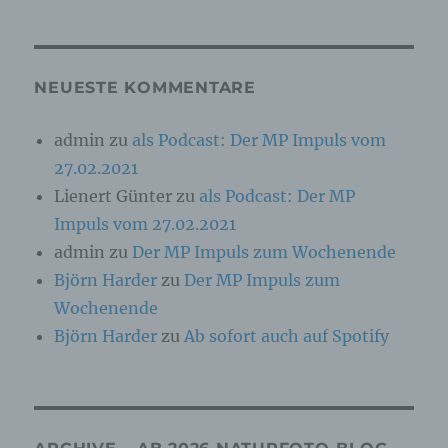
Online-Kennung oder zu einem oder mehreren
besonderen Merkmalen, die Ausdruck der
physischen, physiologischen, genetischen,
psychischen, wirtschaftlichen, kulturellen oder
sozialen Identität dieser natürlichen Person
NEUESTE KOMMENTARE
sind, identifiziert werden kann.
admin
zu
als Podcast: Der MP Impuls vom
27.02.2021
b) betroffene Person
Lienert Günter
zu
als Podcast: Der MP
Betroffene Person ist jede identifizierte oder
Impuls vom 27.02.2021
identifizierbare natürliche Person, deren
personenbezogene Daten von dem für die
admin
zu
Der MP Impuls zum Wochenende
Verarbeitung Verantwortlichen verarbeitet
Björn Harder
zu
Der MP Impuls zum
werden.
Wochenende
Björn Harder
zu
Ab sofort auch auf Spotify
c) Verarbeitung
Verarbeitung ist jeder mit oder ohne Hilfe
automatisierter Verfahren ausgeführte Vorgang
oder jede solche Vorgangsreihe im