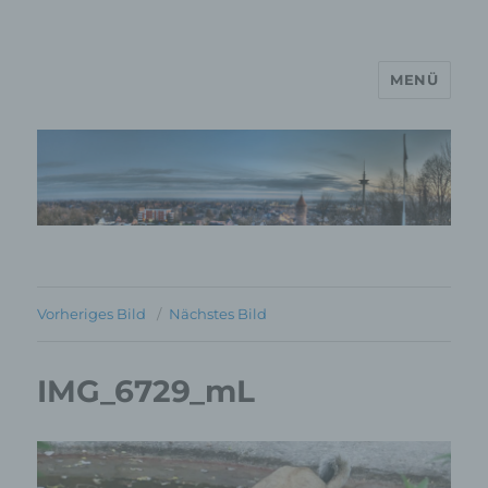
MENÜ
MP Mario Porten Beratung
Training Coaching
Impulsvorträge
Vorheriges Bild
Nächstes Bild
IMG_6729_mL