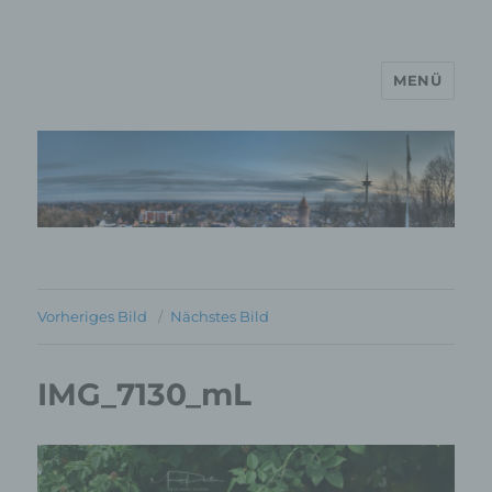
MENÜ
MP Mario Porten Beratung
Training Coaching
Impulsvorträge
Vorheriges Bild
Nächstes Bild
IMG_7130_mL