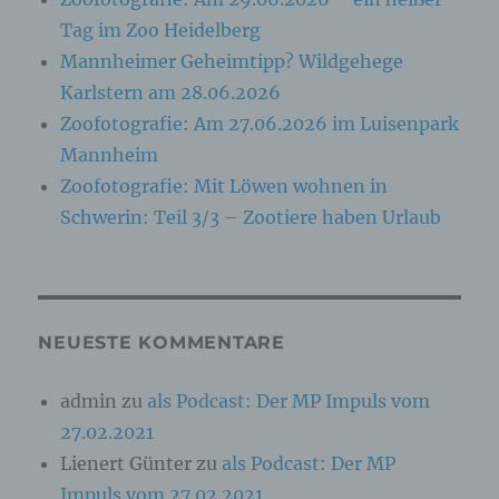
identifizierbar wird eine natürliche Person
angesehen, die direkt oder indirekt,
Tag im Zoo Heidelberg
insbesondere mittels Zuordnung zu einer
Mannheimer Geheimtipp? Wildgehege
Kennung wie einem Namen, zu einer
Kennnummer, zu Standortdaten, zu einer
Karlstern am 28.06.2026
Online-Kennung oder zu einem oder mehreren
besonderen Merkmalen, die Ausdruck der
Zoofotografie: Am 27.06.2026 im Luisenpark
physischen, physiologischen, genetischen,
Mannheim
psychischen, wirtschaftlichen, kulturellen oder
sozialen Identität dieser natürlichen Person
Zoofotografie: Mit Löwen wohnen in
sind, identifiziert werden kann.
Schwerin: Teil 3/3 – Zootiere haben Urlaub
b) betroffene Person
Betroffene Person ist jede identifizierte oder
NEUESTE KOMMENTARE
identifizierbare natürliche Person, deren
personenbezogene Daten von dem für die
Verarbeitung Verantwortlichen verarbeitet
admin
zu
als Podcast: Der MP Impuls vom
werden.
27.02.2021
Lienert Günter
zu
als Podcast: Der MP
c) Verarbeitung
Impuls vom 27.02.2021