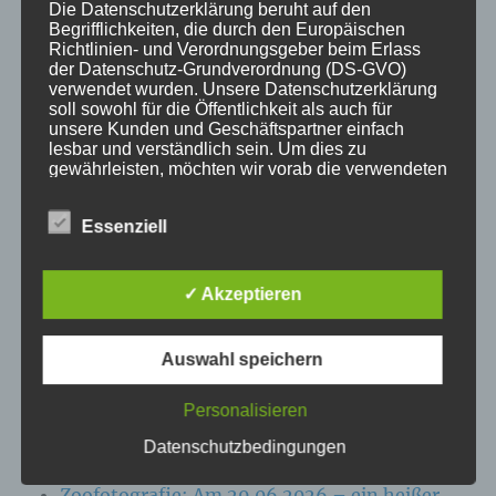
Die Datenschutzerklärung beruht auf den
Begrifflichkeiten, die durch den Europäischen
KATEGORIEN
Richtlinien- und Verordnungsgeber beim Erlass
der Datenschutz-Grundverordnung (DS-GVO)
verwendet wurden. Unsere Datenschutzerklärung
Aktuelle Fakten und Umfragen
soll sowohl für die Öffentlichkeit als auch für
Aktuelles vom MP
unsere Kunden und Geschäftspartner einfach
lesbar und verständlich sein. Um dies zu
Allgemein
gewährleisten, möchten wir vorab die verwendeten
Impulse zur persönlichen Reflexion
Begrifflichkeiten erläutern.
Naturfoto-Blog
Essenziell
Wir verwenden in dieser Datenschutzerklärung
Training und Coaching
unter anderem die folgenden Begriffe:
✓ Akzeptieren
Auswahl speichern
a) personenbezogene Daten
NEUESTE BEITRÄGE
Personalisieren
Personenbezogene Daten sind alle
Zoofotografie: Am 13.07.2026 im Wildpark
Informationen, die sich auf eine identifizierte
Datenschutzbedingungen
oder identifizierbare natürliche Person (im
Eekholt
Folgenden „betroffene Person") beziehen. Als
Zoofotografie: Am 29.06.2026 – ein heißer