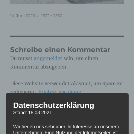
Veröffentlicht
Originalgröße
14. Juni 2026
1922 × 2560
am
Schreibe einen Kommentar
Du musst
angemeldet
sein, um einen
Kommentar abzugeben.
Diese Website verwendet Akismet, um Spam zu
reduzieren.
Erfahre, wie deine
Kommentardaten verarbeitet werden.
Datenschutzerklärung
Stand: 18.03.2021
Beitragsnavigation
Wir freuen uns sehr über Ihr Interesse an unserem
Unternehmen. Eine Nutzung der Internetseiten ist
VERÖFFENTLICHT IN