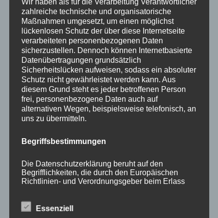
Wir haben als für die Verarbeitung Verantwortlicher
zahlreiche technische und organisatorische
Maßnahmen umgesetzt, um einen möglichst
lückenlosen Schutz der über diese Internetseite
verarbeiteten personenbezogenen Daten
sicherzustellen. Dennoch können Internetbasierte
Datenübertragungen grundsätzlich
KATEGORIEN
Sicherheitslücken aufweisen, sodass ein absoluter
Schutz nicht gewährleistet werden kann. Aus
diesem Grund steht es jeder betroffenen Person
Aktuelle Fakten und Umfragen
frei, personenbezogene Daten auch auf
Aktuelles vom MP
alternativen Wegen, beispielsweise telefonisch, an
uns zu übermitteln.
Allgemein
Impulse zur persönlichen Reflexion
Begriffsbestimmungen
Naturfoto-Blog
Training und Coaching
Die Datenschutzerklärung beruht auf den
Begrifflichkeiten, die durch den Europäischen
Richtlinien- und Verordnungsgeber beim Erlass
der Datenschutz-Grundverordnung (DS-GVO)
verwendet wurden. Unsere Datenschutzerklärung
soll sowohl für die Öffentlichkeit als auch für
Essenziell
NEUESTE BEITRÄGE
unsere Kunden und Geschäftspartner einfach