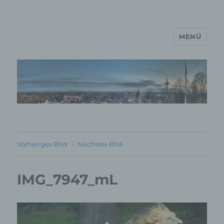
MENÜ
MP Mario Porten Beratung
Training Coaching
Impulsvorträge
Vorheriges Bild
Nächstes Bild
IMG_7947_mL