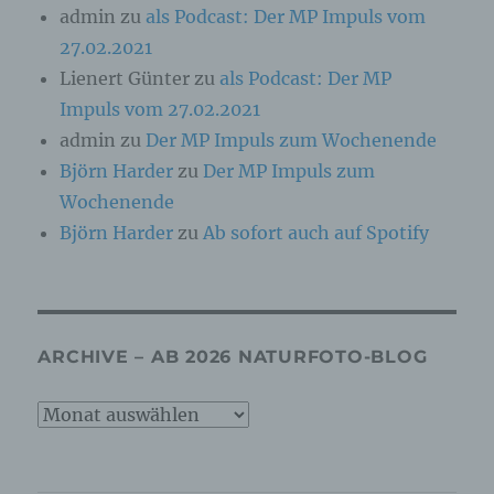
physischen, physiologischen, genetischen,
admin
zu
als Podcast: Der MP Impuls vom
psychischen, wirtschaftlichen, kulturellen oder
27.02.2021
sozialen Identität dieser natürlichen Person
sind, identifiziert werden kann.
Lienert Günter
zu
als Podcast: Der MP
Impuls vom 27.02.2021
b) betroffene Person
admin
zu
Der MP Impuls zum Wochenende
Björn Harder
zu
Der MP Impuls zum
Betroffene Person ist jede identifizierte oder
Wochenende
identifizierbare natürliche Person, deren
personenbezogene Daten von dem für die
Björn Harder
zu
Ab sofort auch auf Spotify
Verarbeitung Verantwortlichen verarbeitet
werden.
c) Verarbeitung
ARCHIVE – AB 2026 NATURFOTO-BLOG
Verarbeitung ist jeder mit oder ohne Hilfe
automatisierter Verfahren ausgeführte Vorgang
Archive
oder jede solche Vorgangsreihe im
–
Zusammenhang mit personenbezogenen Daten
wie das Erheben, das Erfassen, die
ab
Organisation, das Ordnen, die Speicherung, die