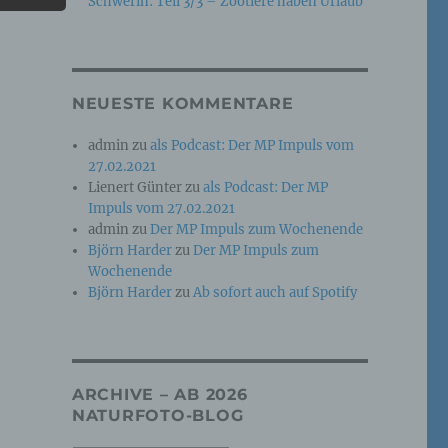
Schwerin: Teil 3/3 – Zootiere haben Urlaub
e
che
NEUESTE KOMMENTARE
ummer,
admin
zu
als Podcast: Der MP Impuls vom
rellen
27.02.2021
Lienert Günter
zu
als Podcast: Der MP
Impuls vom 27.02.2021
admin
zu
Der MP Impuls zum Wochenende
Björn Harder
zu
Der MP Impuls zum
Wochenende
Björn Harder
zu
Ab sofort auch auf Spotify
iche
tung
ARCHIVE – AB 2026
NATURFOTO-BLOG