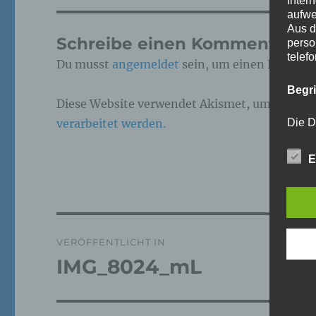
Inter
aufwe
Aus d
Schreibe einen Kommentar
perso
telef
Du musst
angemeldet
sein, um einen Kommen
Begr
Diese Website verwendet Akismet, um Spam z
verarbeitet werden.
Die D
Europ
Daten
E
Daten
Kunde
dies 
Begrif
Beitragsnavigation
Wir v
VERÖFFENTLICHT IN
folge
IMG_8024_mL
a)