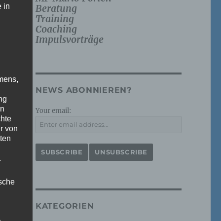
 in
Beratung
Training
Coaching
Impulsvorträge
mens,
NEWS ABONNIEREN?
ng
en
Your email:
chte
r von
ten
.
ische
KATEGORIEN