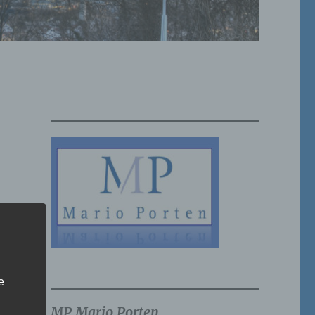
e
MP Mario Porten