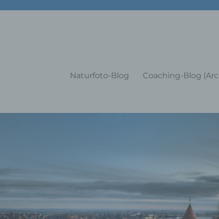
g Training Coaching Impulsvo
Naturfoto-Blog
Coaching-Blog (Arc