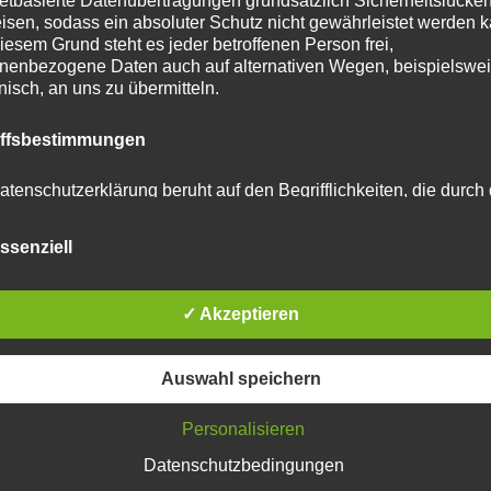
netbasierte Datenübertragungen grundsätzlich Sicherheitslücke
isen, sodass ein absoluter Schutz nicht gewährleistet werden k
iesem Grund steht es jeder betroffenen Person frei,
nenbezogene Daten auch auf alternativen Wegen, beispielswe
onisch, an uns zu übermitteln.
tar abzugeben.
iffsbestimmungen
u reduzieren.
Erfahre, wie deine Kommentardaten
atenschutzerklärung beruht auf den Begrifflichkeiten, die durch
äischen Richtlinien- und Verordnungsgeber beim Erlass der
schutz-Grundverordnung (DS-GVO) verwendet wurden. Unser
ssenziell
schutzerklärung soll sowohl für die Öffentlichkeit als auch für u
n und Geschäftspartner einfach lesbar und verständlich sein.
zu gewährleisten, möchten wir vorab die verwendeten
flichkeiten erläutern.
✓ Akzeptieren
erwenden in dieser Datenschutzerklärung unter anderem die
Auswahl speichern
nden Begriffe:
Personalisieren
Datenschutzbedingungen
 personenbezogene Daten