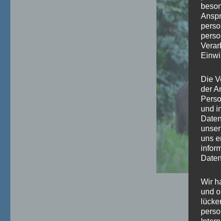
beson
Anspr
perso
perso
Verar
Einwi
Die V
der A
Perso
und i
Daten
unser
uns e
infor
Daten
Wir h
und o
lücke
perso