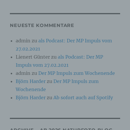
Online-Kennung oder zu einem oder mehreren
besonderen Merkmalen, die Ausdruck der
physischen, physiologischen, genetischen,
psychischen, wirtschaftlichen, kulturellen oder
sozialen Identität dieser natürlichen Person
NEUESTE KOMMENTARE
sind, identifiziert werden kann.
admin
zu
als Podcast: Der MP Impuls vom
27.02.2021
b) betroffene Person
Lienert Günter
zu
als Podcast: Der MP
Betroffene Person ist jede identifizierte oder
Impuls vom 27.02.2021
identifizierbare natürliche Person, deren
personenbezogene Daten von dem für die
admin
zu
Der MP Impuls zum Wochenende
Verarbeitung Verantwortlichen verarbeitet
Björn Harder
zu
Der MP Impuls zum
werden.
Wochenende
Björn Harder
zu
Ab sofort auch auf Spotify
c) Verarbeitung
Verarbeitung ist jeder mit oder ohne Hilfe
automatisierter Verfahren ausgeführte Vorgang
oder jede solche Vorgangsreihe im