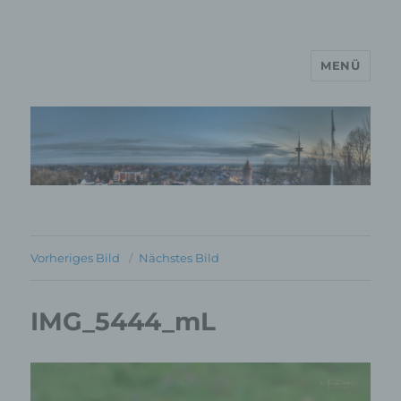
MENÜ
MP Mario Porten Beratung
Training Coaching
Impulsvorträge
Vorheriges Bild
Nächstes Bild
IMG_5444_mL