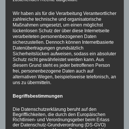
Your email:
Wir haben als für die Verarbeitung Verantwortlicher
zahlreiche technische und organisatorische
Maßnahmen umgesetzt, um einen möglichst
lückenlosen Schutz der über diese Internetseite
verarbeiteten personenbezogenen Daten
sicherzustellen. Dennoch können Internetbasierte
Datenübertragungen grundsätzlich
Sicherheitslücken aufweisen, sodass ein absoluter
Schutz nicht gewährleistet werden kann. Aus
diesem Grund steht es jeder betroffenen Person
frei, personenbezogene Daten auch auf
KATEGORIEN
alternativen Wegen, beispielsweise telefonisch, an
uns zu übermitteln.
Aktuelle Fakten und Umfragen
Begriffsbestimmungen
Aktuelles vom MP
Allgemein
Die Datenschutzerklärung beruht auf den
Impulse zur persönlichen Reflexion
Begrifflichkeiten, die durch den Europäischen
Richtlinien- und Verordnungsgeber beim Erlass
Naturfoto-Blog
der Datenschutz-Grundverordnung (DS-GVO)