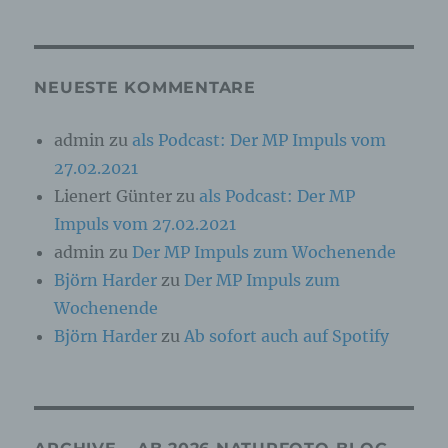
Online-Kennung oder zu einem oder mehreren
besonderen Merkmalen, die Ausdruck der
physischen, physiologischen, genetischen,
psychischen, wirtschaftlichen, kulturellen oder
sozialen Identität dieser natürlichen Person
NEUESTE KOMMENTARE
sind, identifiziert werden kann.
admin
zu
als Podcast: Der MP Impuls vom
27.02.2021
b) betroffene Person
Lienert Günter
zu
als Podcast: Der MP
Betroffene Person ist jede identifizierte oder
Impuls vom 27.02.2021
identifizierbare natürliche Person, deren
personenbezogene Daten von dem für die
admin
zu
Der MP Impuls zum Wochenende
Verarbeitung Verantwortlichen verarbeitet
Björn Harder
zu
Der MP Impuls zum
werden.
Wochenende
Björn Harder
zu
Ab sofort auch auf Spotify
c) Verarbeitung
Verarbeitung ist jeder mit oder ohne Hilfe
automatisierter Verfahren ausgeführte Vorgang
oder jede solche Vorgangsreihe im