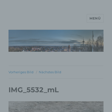
MENÜ
MP Mario Porten Beratung
Training Coaching
Impulsvorträge
Vorheriges Bild
Nächstes Bild
IMG_5532_mL