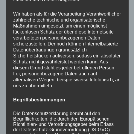
Your email:
Wir haben als für die Verarbeitung Verantwortlicher
zahlreiche technische und organisatorische
Maßnahmen umgesetzt, um einen möglichst
lückenlosen Schutz der über diese Internetseite
verarbeiteten personenbezogenen Daten
sicherzustellen. Dennoch können Internetbasierte
Datenübertragungen grundsätzlich
Sicherheitslücken aufweisen, sodass ein absoluter
Schutz nicht gewährleistet werden kann. Aus
diesem Grund steht es jeder betroffenen Person
frei, personenbezogene Daten auch auf
KATEGORIEN
alternativen Wegen, beispielsweise telefonisch, an
uns zu übermitteln.
Aktuelle Fakten und Umfragen
Begriffsbestimmungen
Aktuelles vom MP
Allgemein
Die Datenschutzerklärung beruht auf den
Impulse zur persönlichen Reflexion
Begrifflichkeiten, die durch den Europäischen
Richtlinien- und Verordnungsgeber beim Erlass
Naturfoto-Blog
der Datenschutz-Grundverordnung (DS-GVO)