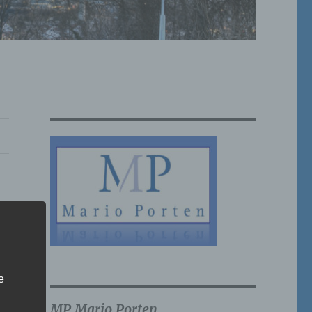
e
MP Mario Porten