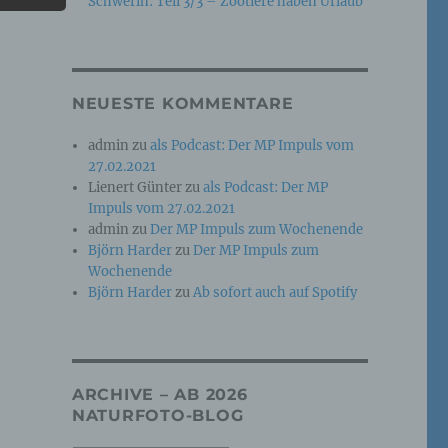
Schwerin: Teil 3/3 – Zootiere haben Urlaub
e
che
NEUESTE KOMMENTARE
ummer,
admin
zu
als Podcast: Der MP Impuls vom
rellen
27.02.2021
Lienert Günter
zu
als Podcast: Der MP
Impuls vom 27.02.2021
admin
zu
Der MP Impuls zum Wochenende
Björn Harder
zu
Der MP Impuls zum
Wochenende
Björn Harder
zu
Ab sofort auch auf Spotify
iche
tung
ARCHIVE – AB 2026
NATURFOTO-BLOG