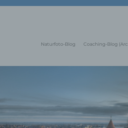
g Training Coaching Impulsvo
Naturfoto-Blog
Coaching-Blog (Arc