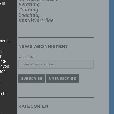
 in
Beratung
Training
Coaching
Impulsvorträge
mens,
NEWS ABONNIEREN?
ng
en
Your email:
chte
r von
ten
.
ische
KATEGORIEN