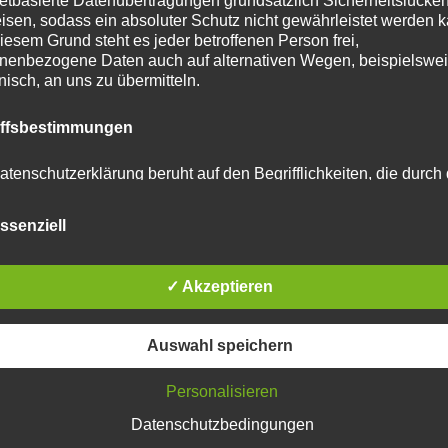
netbasierte Datenübertragungen grundsätzlich Sicherheitslücke
isen, sodass ein absoluter Schutz nicht gewährleistet werden k
iesem Grund steht es jeder betroffenen Person frei,
nenbezogene Daten auch auf alternativen Wegen, beispielswe
onisch, an uns zu übermitteln.
tar abzugeben.
iffsbestimmungen
u reduzieren.
Erfahre, wie deine Kommentardaten
atenschutzerklärung beruht auf den Begrifflichkeiten, die durch
äischen Richtlinien- und Verordnungsgeber beim Erlass der
schutz-Grundverordnung (DS-GVO) verwendet wurden. Unser
ssenziell
schutzerklärung soll sowohl für die Öffentlichkeit als auch für u
n und Geschäftspartner einfach lesbar und verständlich sein.
zu gewährleisten, möchten wir vorab die verwendeten
flichkeiten erläutern.
✓ Akzeptieren
erwenden in dieser Datenschutzerklärung unter anderem die
Auswahl speichern
nden Begriffe:
Personalisieren
Datenschutzbedingungen
 personenbezogene Daten