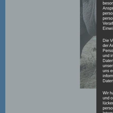
beson
Anspr
perso
perso
Verar
Einwi
Die V
der A
Perso
und i
Daten
unser
uns e
infor
Daten
Wir h
und o
lücke
perso