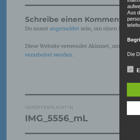
Inter
aufwe
Aus d
Schreibe einen Kommentar
perso
telef
Du musst
angemeldet
sein, um einen Kommen
Begr
Diese Website verwendet Akismet, um Spam z
verarbeitet werden.
Die D
Europ
Daten
E
Daten
Kunde
dies 
Begrif
Beitragsnavigation
Wir v
VERÖFFENTLICHT IN
folge
IMG_5556_mL
a)