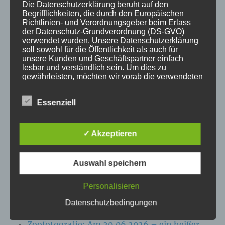
Die Datenschutzerklärung beruht auf den
Begrifflichkeiten, die durch den Europäischen
KATEGORIEN
Richtlinien- und Verordnungsgeber beim Erlass
der Datenschutz-Grundverordnung (DS-GVO)
verwendet wurden. Unsere Datenschutzerklärung
Aktuelle Fakten und Umfragen
soll sowohl für die Öffentlichkeit als auch für
Aktuelles vom MP
unsere Kunden und Geschäftspartner einfach
lesbar und verständlich sein. Um dies zu
Allgemein
gewährleisten, möchten wir vorab die verwendeten
Impulse zur persönlichen Reflexion
Begrifflichkeiten erläutern.
Naturfoto-Blog
Essenziell
Wir verwenden in dieser Datenschutzerklärung
Training und Coaching
unter anderem die folgenden Begriffe:
✓ Akzeptieren
Auswahl speichern
a) personenbezogene Daten
NEUESTE BEITRÄGE
Personalisieren
Personenbezogene Daten sind alle
Zoofotografie: Am 13.07.2026 im Wildpark
Informationen, die sich auf eine identifizierte
Datenschutzbedingungen
oder identifizierbare natürliche Person (im
Eekholt
Folgenden „betroffene Person") beziehen. Als
Zoofotografie: Am 29.06.2026 – ein heißer