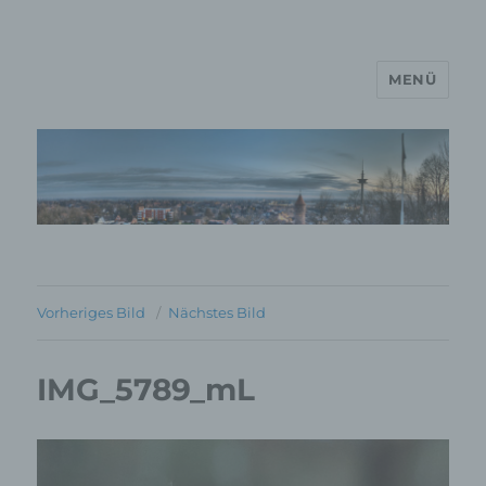
MENÜ
MP Mario Porten Beratung
Training Coaching
Impulsvorträge
Vorheriges Bild
Nächstes Bild
IMG_5789_mL