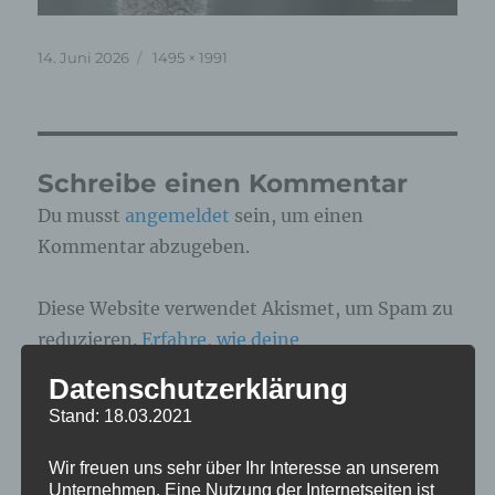
Veröffentlicht
Originalgröße
14. Juni 2026
1495 × 1991
am
Schreibe einen Kommentar
Du musst
angemeldet
sein, um einen
Kommentar abzugeben.
Diese Website verwendet Akismet, um Spam zu
reduzieren.
Erfahre, wie deine
Kommentardaten verarbeitet werden.
Datenschutzerklärung
Stand: 18.03.2021
Beitragsnavigation
Wir freuen uns sehr über Ihr Interesse an unserem
Unternehmen. Eine Nutzung der Internetseiten ist
VERÖFFENTLICHT IN