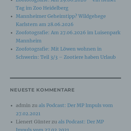
identifizierbar wird eine natürliche Person
angesehen, die direkt oder indirekt,
Tag im Zoo Heidelberg
insbesondere mittels Zuordnung zu einer
Mannheimer Geheimtipp? Wildgehege
Kennung wie einem Namen, zu einer
Kennnummer, zu Standortdaten, zu einer
Karlstern am 28.06.2026
Online-Kennung oder zu einem oder mehreren
besonderen Merkmalen, die Ausdruck der
Zoofotografie: Am 27.06.2026 im Luisenpark
physischen, physiologischen, genetischen,
Mannheim
psychischen, wirtschaftlichen, kulturellen oder
sozialen Identität dieser natürlichen Person
Zoofotografie: Mit Löwen wohnen in
sind, identifiziert werden kann.
Schwerin: Teil 3/3 – Zootiere haben Urlaub
b) betroffene Person
Betroffene Person ist jede identifizierte oder
NEUESTE KOMMENTARE
identifizierbare natürliche Person, deren
personenbezogene Daten von dem für die
Verarbeitung Verantwortlichen verarbeitet
admin
zu
als Podcast: Der MP Impuls vom
werden.
27.02.2021
Lienert Günter
zu
als Podcast: Der MP
c) Verarbeitung
Impuls vom 27.02.2021