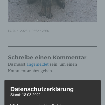
Veröffentlicht
Originalgröße
14. Juni 2026
1662 × 2560
am
Schreibe einen Kommentar
Du musst
angemeldet
sein, um einen
Kommentar abzugeben.
Diese Website verwendet Akismet, um Spam zu
Datenschutzerklärung
reduzieren.
Erfahre, wie deine
Stand: 18.03.2021
Kommentardaten verarbeitet werden.