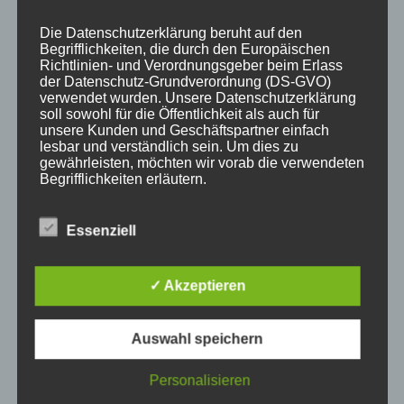
Die Datenschutzerklärung beruht auf den
Begrifflichkeiten, die durch den Europäischen
Richtlinien- und Verordnungsgeber beim Erlass
der Datenschutz-Grundverordnung (DS-GVO)
verwendet wurden. Unsere Datenschutzerklärung
KATEGORIEN
soll sowohl für die Öffentlichkeit als auch für
unsere Kunden und Geschäftspartner einfach
lesbar und verständlich sein. Um dies zu
Aktuelle Fakten und Umfragen
gewährleisten, möchten wir vorab die verwendeten
Aktuelles vom MP
Begrifflichkeiten erläutern.
Allgemein
Wir verwenden in dieser Datenschutzerklärung
Impulse zur persönlichen Reflexion
Essenziell
unter anderem die folgenden Begriffe:
Naturfoto-Blog
Training und Coaching
✓ Akzeptieren
a) personenbezogene Daten
Auswahl speichern
Personenbezogene Daten sind alle
NEUESTE BEITRÄGE
Personalisieren
Informationen, die sich auf eine identifizierte
oder identifizierbare natürliche Person (im