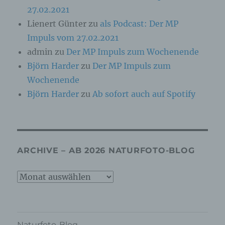
c) Verarbeitung
27.02.2021
Lienert Günter
zu
als Podcast: Der MP
Verarbeitung ist jeder mit oder ohne Hilfe
automatisierter Verfahren ausgeführte Vorgang
Impuls vom 27.02.2021
oder jede solche Vorgangsreihe im
admin
zu
Der MP Impuls zum Wochenende
Zusammenhang mit personenbezogenen Daten
wie das Erheben, das Erfassen, die
Björn Harder
zu
Der MP Impuls zum
Organisation, das Ordnen, die Speicherung, die
Wochenende
Anpassung oder Veränderung, das Auslesen,
das Abfragen, die Verwendung, die Offenlegung
Björn Harder
zu
Ab sofort auch auf Spotify
durch Übermittlung, Verbreitung oder eine
andere Form der Bereitstellung, den Abgleich
oder die Verknüpfung, die Einschränkung, das
Löschen oder die Vernichtung.
ARCHIVE – AB 2026 NATURFOTO-BLOG
d) Einschränkung der Verarbeitung
Archive
Einschränkung der Verarbeitung ist die
–
Markierung gespeicherter personenbezogener
Daten mit dem Ziel, ihre künftige Verarbeitung
ab
einzuschränken.
2026
Naturfoto-Blog