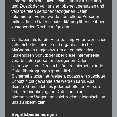
Unternehmen die Öffentlichkeit über Art, Umfang
und Zweck der von uns erhobenen, genutzten und
verarbeiteten personenbezogenen Daten
MP Mario Porten
informieren. Ferner werden betroffene Personen
Beratung
mittels dieser Datenschutzerklärung über die ihnen
zustehenden Rechte aufgeklärt.
Training
Coaching
Wir haben als für die Verarbeitung Verantwortlicher
Impulsvorträge
zahlreiche technische und organisatorische
Maßnahmen umgesetzt, um einen möglichst
lückenlosen Schutz der über diese Internetseite
verarbeiteten personenbezogenen Daten
sicherzustellen. Dennoch können Internetbasierte
Datenübertragungen grundsätzlich
NEWS ABONNIEREN?
Sicherheitslücken aufweisen, sodass ein absoluter
Schutz nicht gewährleistet werden kann. Aus
diesem Grund steht es jeder betroffenen Person
Your email:
frei, personenbezogene Daten auch auf
alternativen Wegen, beispielsweise telefonisch, an
uns zu übermitteln.
Begriffsbestimmungen