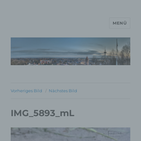
MENÜ
MP Mario Porten Beratung
Training Coaching
Impulsvorträge
Vorheriges Bild
Nächstes Bild
IMG_5893_mL