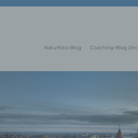
g Training Coaching Impulsvo
Naturfoto-Blog
Coaching-Blog (Arc