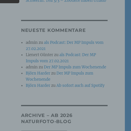
Schwerin: Teil 3/3 – Zootiere haben Urlaub
e
che
NEUESTE KOMMENTARE
ummer,
admin
zu
als Podcast: Der MP Impuls vom
rellen
27.02.2021
Lienert Günter
zu
als Podcast: Der MP
Impuls vom 27.02.2021
admin
zu
Der MP Impuls zum Wochenende
Björn Harder
zu
Der MP Impuls zum
Wochenende
Björn Harder
zu
Ab sofort auch auf Spotify
iche
tung
ARCHIVE – AB 2026
NATURFOTO-BLOG