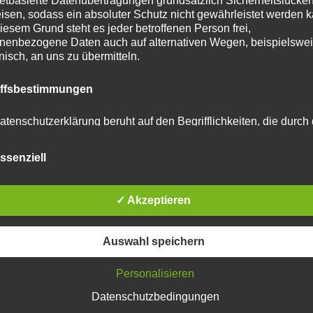
netbasierte Datenübertragungen grundsätzlich Sicherheitslücke
isen, sodass ein absoluter Schutz nicht gewährleistet werden k
iesem Grund steht es jeder betroffenen Person frei,
nenbezogene Daten auch auf alternativen Wegen, beispielswe
onisch, an uns zu übermitteln.
tar abzugeben.
iffsbestimmungen
u reduzieren.
Erfahre, wie deine Kommentardaten
atenschutzerklärung beruht auf den Begrifflichkeiten, die durch
äischen Richtlinien- und Verordnungsgeber beim Erlass der
schutz-Grundverordnung (DS-GVO) verwendet wurden. Unser
ssenziell
schutzerklärung soll sowohl für die Öffentlichkeit als auch für u
n und Geschäftspartner einfach lesbar und verständlich sein.
zu gewährleisten, möchten wir vorab die verwendeten
flichkeiten erläutern.
✓ Akzeptieren
erwenden in dieser Datenschutzerklärung unter anderem die
Auswahl speichern
nden Begriffe:
Personalisieren
Datenschutzbedingungen
 personenbezogene Daten