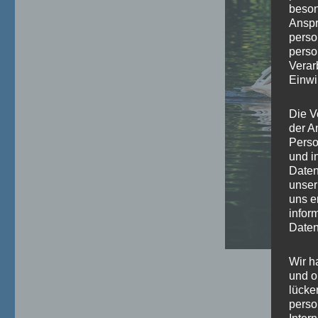
beson
Anspr
perso
perso
Verar
Einwi
Die V
der A
Perso
und i
Daten
unser
uns e
infor
Daten
Wir h
und o
lücke
perso