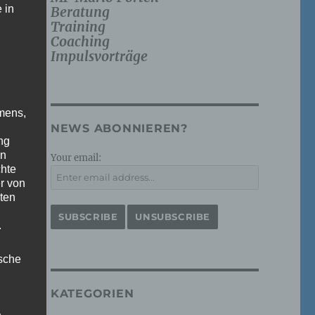
 in
Beratung
Training
Coaching
Impulsvorträge
mens,
NEWS ABONNIEREN?
ng
en
Your email:
chte
r von
ten
.
ische
KATEGORIEN