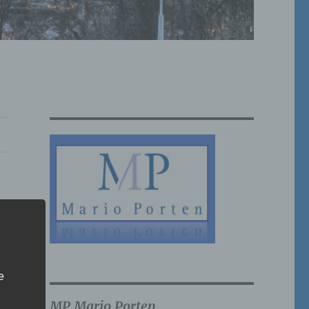
e
MP Mario Porten