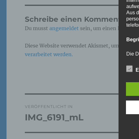
Inter
aufwe
Aus d
Schreibe einen Kommentar
perso
telef
Du musst
angemeldet
sein, um einen Kommen
Begr
Diese Website verwendet Akismet, um Spam z
verarbeitet werden.
Die D
Europ
Daten
E
Daten
Kunde
dies 
Begrif
Beitragsnavigation
Wir v
VERÖFFENTLICHT IN
folge
IMG_6191_mL
a)