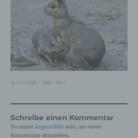
Veröffentlicht
Originalgröße
14. Juni 2026
2560 × 1844
am
Schreibe einen Kommentar
Du musst
angemeldet
sein, um einen
Kommentar abzugeben.