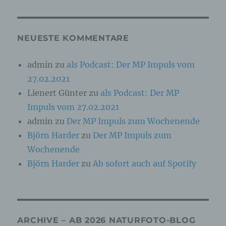
Online-Kennung oder zu einem oder mehreren
besonderen Merkmalen, die Ausdruck der
physischen, physiologischen, genetischen,
psychischen, wirtschaftlichen, kulturellen oder
NEUESTE KOMMENTARE
sozialen Identität dieser natürlichen Person
sind, identifiziert werden kann.
admin
zu
als Podcast: Der MP Impuls vom
27.02.2021
b) betroffene Person
Lienert Günter
zu
als Podcast: Der MP
Betroffene Person ist jede identifizierte oder
Impuls vom 27.02.2021
identifizierbare natürliche Person, deren
admin
zu
Der MP Impuls zum Wochenende
personenbezogene Daten von dem für die
Verarbeitung Verantwortlichen verarbeitet
Björn Harder
zu
Der MP Impuls zum
werden.
Wochenende
Björn Harder
zu
Ab sofort auch auf Spotify
c) Verarbeitung
Verarbeitung ist jeder mit oder ohne Hilfe
automatisierter Verfahren ausgeführte Vorgang
oder jede solche Vorgangsreihe im
ARCHIVE – AB 2026 NATURFOTO-BLOG
Zusammenhang mit personenbezogenen Daten