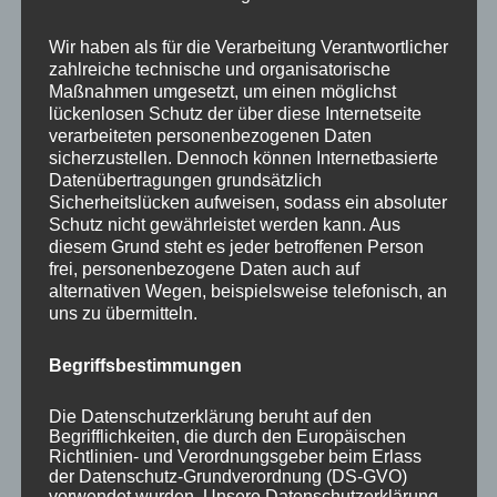
Your email:
Wir haben als für die Verarbeitung Verantwortlicher
zahlreiche technische und organisatorische
Maßnahmen umgesetzt, um einen möglichst
lückenlosen Schutz der über diese Internetseite
verarbeiteten personenbezogenen Daten
sicherzustellen. Dennoch können Internetbasierte
Datenübertragungen grundsätzlich
Sicherheitslücken aufweisen, sodass ein absoluter
Schutz nicht gewährleistet werden kann. Aus
diesem Grund steht es jeder betroffenen Person
frei, personenbezogene Daten auch auf
KATEGORIEN
alternativen Wegen, beispielsweise telefonisch, an
uns zu übermitteln.
Aktuelle Fakten und Umfragen
Aktuelles vom MP
Begriffsbestimmungen
Allgemein
Die Datenschutzerklärung beruht auf den
Impulse zur persönlichen Reflexion
Begrifflichkeiten, die durch den Europäischen
Richtlinien- und Verordnungsgeber beim Erlass
Naturfoto-Blog
der Datenschutz-Grundverordnung (DS-GVO)
Training und Coaching
verwendet wurden. Unsere Datenschutzerklärung