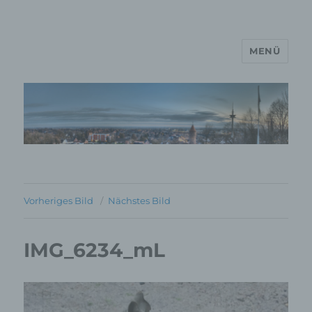
MENÜ
MP Mario Porten Beratung
Training Coaching
Impulsvorträge
Vorheriges Bild
Nächstes Bild
IMG_6234_mL