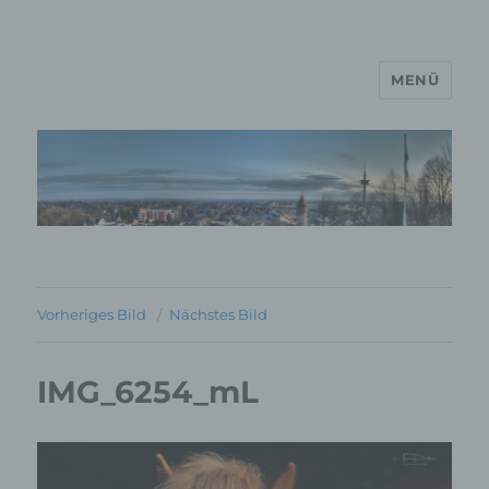
MENÜ
MP Mario Porten Beratung
Training Coaching
Impulsvorträge
Vorheriges Bild
Nächstes Bild
IMG_6254_mL