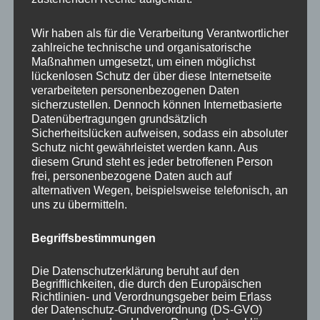
Your email:
Wir haben als für die Verarbeitung Verantwortlicher
zahlreiche technische und organisatorische
Maßnahmen umgesetzt, um einen möglichst
lückenlosen Schutz der über diese Internetseite
verarbeiteten personenbezogenen Daten
sicherzustellen. Dennoch können Internetbasierte
Datenübertragungen grundsätzlich
Sicherheitslücken aufweisen, sodass ein absoluter
Schutz nicht gewährleistet werden kann. Aus
diesem Grund steht es jeder betroffenen Person
frei, personenbezogene Daten auch auf
KATEGORIEN
alternativen Wegen, beispielsweise telefonisch, an
uns zu übermitteln.
Aktuelle Fakten und Umfragen
Begriffsbestimmungen
Aktuelles vom MP
Allgemein
Die Datenschutzerklärung beruht auf den
Impulse zur persönlichen Reflexion
Begrifflichkeiten, die durch den Europäischen
Richtlinien- und Verordnungsgeber beim Erlass
Naturfoto-Blog
der Datenschutz-Grundverordnung (DS-GVO)