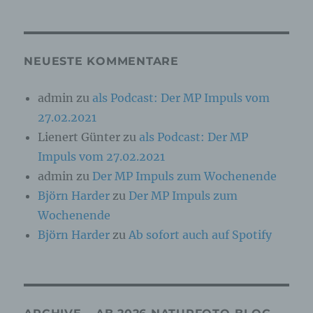
Online-Kennung oder zu einem oder mehreren
besonderen Merkmalen, die Ausdruck der
physischen, physiologischen, genetischen,
psychischen, wirtschaftlichen, kulturellen oder
sozialen Identität dieser natürlichen Person
NEUESTE KOMMENTARE
sind, identifiziert werden kann.
admin
zu
als Podcast: Der MP Impuls vom
27.02.2021
b) betroffene Person
Lienert Günter
zu
als Podcast: Der MP
Betroffene Person ist jede identifizierte oder
Impuls vom 27.02.2021
identifizierbare natürliche Person, deren
personenbezogene Daten von dem für die
admin
zu
Der MP Impuls zum Wochenende
Verarbeitung Verantwortlichen verarbeitet
Björn Harder
zu
Der MP Impuls zum
werden.
Wochenende
Björn Harder
zu
Ab sofort auch auf Spotify
c) Verarbeitung
Verarbeitung ist jeder mit oder ohne Hilfe
automatisierter Verfahren ausgeführte Vorgang
oder jede solche Vorgangsreihe im