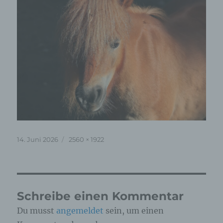
Veröffentlicht
Originalgröße
14. Juni 2026
2560 × 1922
am
Schreibe einen Kommentar
Du musst
angemeldet
sein, um einen