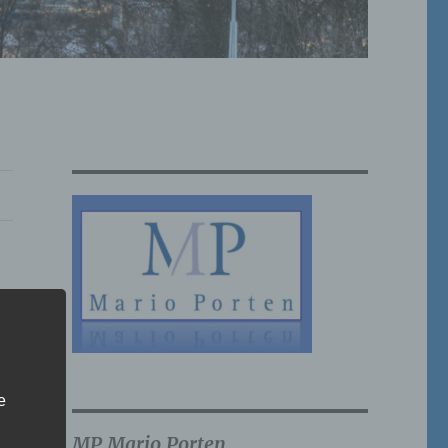
e
MP Mario Porten