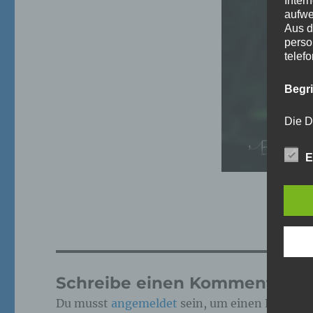
Inter
aufwe
Aus d
perso
telef
Begr
Die D
Europ
Daten
E
Daten
Kunde
dies 
Begrif
Wir v
folge
Schreibe einen Kommentar
Du musst
angemeldet
sein, um einen Kommen
a)