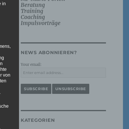
 in
Beratung
Training
Coaching
Impulsvorträge
mens,
NEWS ABONNIEREN?
ng
en
Your email:
chte
r von
ten
.
ische
KATEGORIEN