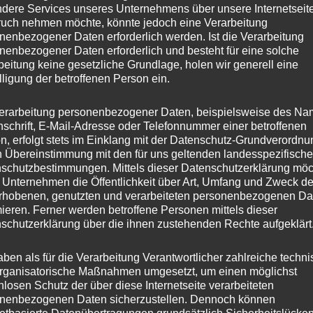
dere Services unseres Unternehmens über unsere Internetseite
uch nehmen möchte, könnte jedoch eine Verarbeitung
nenbezogener Daten erforderlich werden. Ist die Verarbeitung
nenbezogener Daten erforderlich und besteht für eine solche
beitung keine gesetzliche Grundlage, holen wir generell eine
lligung der betroffenen Person ein.
erarbeitung personenbezogener Daten, beispielsweise des Na
nschrift, E-Mail-Adresse oder Telefonnummer einer betroffenen
n, erfolgt stets im Einklang mit der Datenschutz-Grundverordnu
n Übereinstimmung mit den für uns geltenden landesspezifisch
schutzbestimmungen. Mittels dieser Datenschutzerklärung mö
 Unternehmen die Öffentlichkeit über Art, Umfang und Zweck de
rhobenen, genutzten und verarbeiteten personenbezogenen Da
mieren. Ferner werden betroffene Personen mittels dieser
schutzerklärung über die ihnen zustehenden Rechte aufgeklärt
aben als für die Verarbeitung Verantwortlicher zahlreiche techn
rganisatorische Maßnahmen umgesetzt, um einen möglichst
nlosen Schutz der über diese Internetseite verarbeiteten
nenbezogenen Daten sicherzustellen. Dennoch können