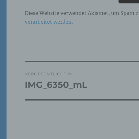
Pe
Diese Website verwendet Akismet, um Spam z
ide
verarbeitet werden.
„be
Pe
Zu
zu
me
ph
ode
we
Beitragsnavigation
VERÖFFENTLICHT IN
IMG_6350_mL
b)
Bet
Pe
Ve
c)