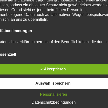
netbasierte Datenübertragungen grundsätzlich Sicherheitslücke
isen, sodass ein absoluter Schutz nicht gewährleistet werden k
iesem Grund steht es jeder betroffenen Person frei,
nenbezogene Daten auch auf alternativen Wegen, beispielswe
onisch, an uns zu übermitteln.
iffsbestimmungen
atenschutzerklärung beruht auf den Begrifflichkeiten, die durch
äischen Richtlinien- und Verordnungsgeber beim Erlass der
schutz-Grundverordnung (DS-GVO) verwendet wurden. Unser
ssenziell
schutzerklärung soll sowohl für die Öffentlichkeit als auch für u
n und Geschäftspartner einfach lesbar und verständlich sein.
zu gewährleisten, möchten wir vorab die verwendeten
flichkeiten erläutern.
✓ Akzeptieren
erwenden in dieser Datenschutzerklärung unter anderem die
Auswahl speichern
nden Begriffe:
Personalisieren
Datenschutzbedingungen
tar abzugeben.
 personenbezogene Daten