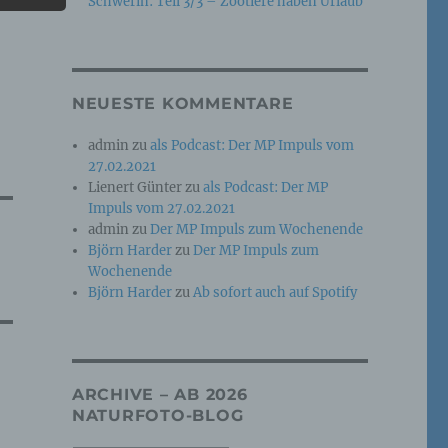
Schwerin: Teil 3/3 – Zootiere haben Urlaub
e
che
NEUESTE KOMMENTARE
ummer,
admin
zu
als Podcast: Der MP Impuls vom
rellen
27.02.2021
Lienert Günter
zu
als Podcast: Der MP
Impuls vom 27.02.2021
admin
zu
Der MP Impuls zum Wochenende
Björn Harder
zu
Der MP Impuls zum
Wochenende
Björn Harder
zu
Ab sofort auch auf Spotify
iche
tung
ARCHIVE – AB 2026
NATURFOTO-BLOG