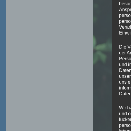
beson
Anspr
perso
perso
Verar
Einwi
Die V
der A
Perso
und i
Daten
unser
uns e
infor
Daten
Wir h
und o
lücke
perso