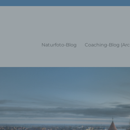
g Training Coaching Impulsvo
Naturfoto-Blog
Coaching-Blog (Arc