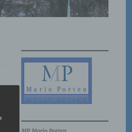
e
MP Mario Porten