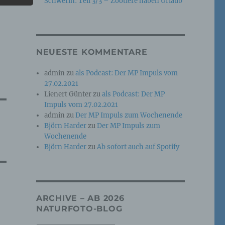
Schwerin: Teil 3/3 – Zootiere haben Urlaub
e
che
NEUESTE KOMMENTARE
ummer,
admin
zu
als Podcast: Der MP Impuls vom
rellen
27.02.2021
Lienert Günter
zu
als Podcast: Der MP
Impuls vom 27.02.2021
admin
zu
Der MP Impuls zum Wochenende
Björn Harder
zu
Der MP Impuls zum
Wochenende
Björn Harder
zu
Ab sofort auch auf Spotify
iche
tung
ARCHIVE – AB 2026
NATURFOTO-BLOG