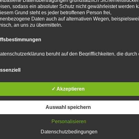
netbasierte Datenübertragungen grundsätzlich Sicherheitslücke
isen, sodass ein absoluter Schutz nicht gewährleistet werden k
iesem Grund steht es jeder betroffenen Person frei,
nenbezogene Daten auch auf alternativen Wegen, beispielswe
onisch, an uns zu übermitteln.
iffsbestimmungen
atenschutzerklärung beruht auf den Begrifflichkeiten, die durch
äischen Richtlinien- und Verordnungsgeber beim Erlass der
schutz-Grundverordnung (DS-GVO) verwendet wurden. Unser
ssenziell
schutzerklärung soll sowohl für die Öffentlichkeit als auch für u
n und Geschäftspartner einfach lesbar und verständlich sein.
zu gewährleisten, möchten wir vorab die verwendeten
flichkeiten erläutern.
✓ Akzeptieren
erwenden in dieser Datenschutzerklärung unter anderem die
Auswahl speichern
nden Begriffe:
Personalisieren
Datenschutzbedingungen
tar abzugeben.
 personenbezogene Daten