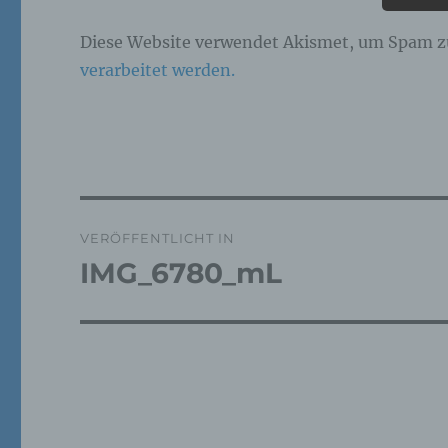
Pe
Diese Website verwendet Akismet, um Spam z
ide
verarbeitet werden.
„be
Pe
Zu
zu
me
ph
ode
we
Beitragsnavigation
VERÖFFENTLICHT IN
IMG_6780_mL
b)
Bet
Pe
Ve
c)