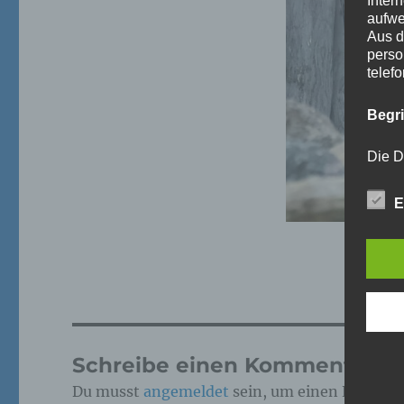
Inter
aufwe
Aus d
perso
telef
Begr
Die D
Europ
Daten
E
Daten
Kunde
dies 
Begrif
Wir v
folge
Schreibe einen Kommentar
Du musst
angemeldet
sein, um einen Kommen
a)