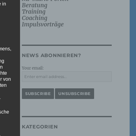
 in
Beratung
Training
Coaching
Impulsvorträge
mens,
NEWS ABONNIEREN?
ng
en
Your email:
chte
r von
ten
.
ische
KATEGORIEN