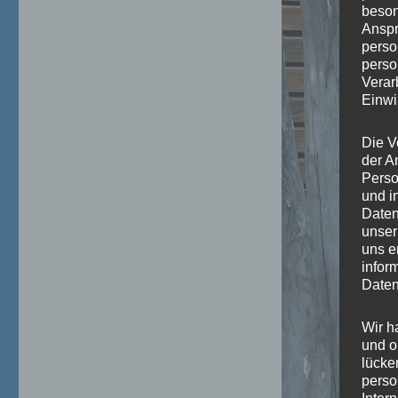
beson
Anspr
perso
perso
Verar
Einwi
Die V
der A
Perso
und i
Daten
unser
uns e
infor
Daten
Wir h
und o
lücke
perso