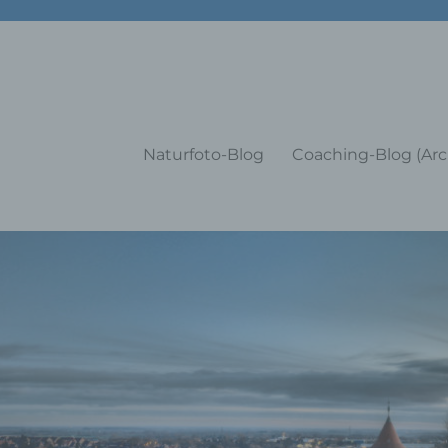
g Training Coaching Impulsvo
Naturfoto-Blog
Coaching-Blog (Arc