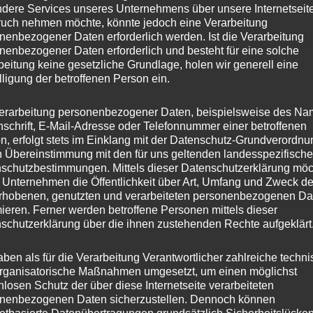
dere Services unseres Unternehmens über unsere Internetseite
uch nehmen möchte, könnte jedoch eine Verarbeitung
nenbezogener Daten erforderlich werden. Ist die Verarbeitung
nenbezogener Daten erforderlich und besteht für eine solche
beitung keine gesetzliche Grundlage, holen wir generell eine
lligung der betroffenen Person ein.
erarbeitung personenbezogener Daten, beispielsweise des Na
nschrift, E-Mail-Adresse oder Telefonnummer einer betroffenen
n, erfolgt stets im Einklang mit der Datenschutz-Grundverordnu
n Übereinstimmung mit den für uns geltenden landesspezifisch
schutzbestimmungen. Mittels dieser Datenschutzerklärung mö
 Unternehmen die Öffentlichkeit über Art, Umfang und Zweck de
rhobenen, genutzten und verarbeiteten personenbezogenen Da
mieren. Ferner werden betroffene Personen mittels dieser
schutzerklärung über die ihnen zustehenden Rechte aufgeklärt
aben als für die Verarbeitung Verantwortlicher zahlreiche techn
rganisatorische Maßnahmen umgesetzt, um einen möglichst
nlosen Schutz der über diese Internetseite verarbeiteten
nenbezogenen Daten sicherzustellen. Dennoch können