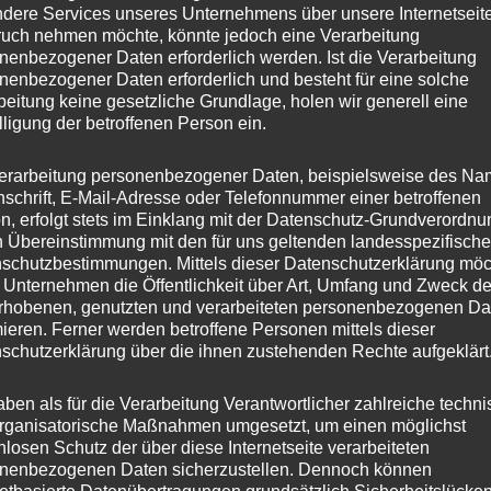
dere Services unseres Unternehmens über unsere Internetseite
uch nehmen möchte, könnte jedoch eine Verarbeitung
nenbezogener Daten erforderlich werden. Ist die Verarbeitung
nenbezogener Daten erforderlich und besteht für eine solche
beitung keine gesetzliche Grundlage, holen wir generell eine
lligung der betroffenen Person ein.
erarbeitung personenbezogener Daten, beispielsweise des Na
nschrift, E-Mail-Adresse oder Telefonnummer einer betroffenen
n, erfolgt stets im Einklang mit der Datenschutz-Grundverordnu
n Übereinstimmung mit den für uns geltenden landesspezifisch
schutzbestimmungen. Mittels dieser Datenschutzerklärung mö
 Unternehmen die Öffentlichkeit über Art, Umfang und Zweck de
rhobenen, genutzten und verarbeiteten personenbezogenen Da
mieren. Ferner werden betroffene Personen mittels dieser
schutzerklärung über die ihnen zustehenden Rechte aufgeklärt
aben als für die Verarbeitung Verantwortlicher zahlreiche techn
rganisatorische Maßnahmen umgesetzt, um einen möglichst
nlosen Schutz der über diese Internetseite verarbeiteten
nenbezogenen Daten sicherzustellen. Dennoch können