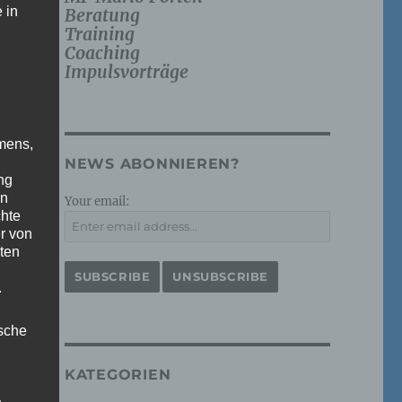
 in
Beratung
Training
Coaching
Impulsvorträge
mens,
NEWS ABONNIEREN?
ng
en
Your email:
chte
r von
ten
.
ische
KATEGORIEN