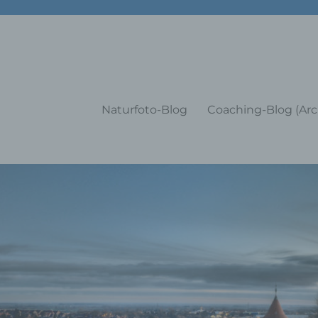
g Training Coaching Impulsvo
Naturfoto-Blog
Coaching-Blog (Arc