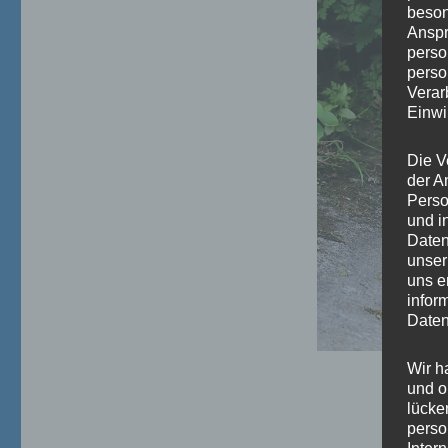
beson
Anspr
perso
perso
Verar
Einwi
Die V
der A
Perso
und i
Daten
unser
uns e
infor
Daten
Wir h
und o
lücke
perso