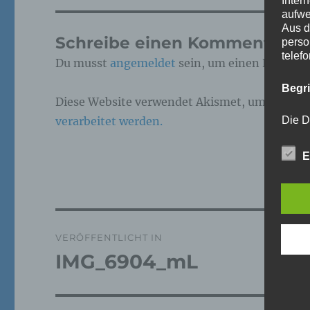
Inter
aufwe
Aus d
Schreibe einen Kommentar
perso
telef
Du musst
angemeldet
sein, um einen Kommen
Begr
Diese Website verwendet Akismet, um Spam z
verarbeitet werden.
Die D
Europ
Daten
E
Daten
Kunde
dies 
Begrif
Beitragsnavigation
Wir v
VERÖFFENTLICHT IN
folge
IMG_6904_mL
a)