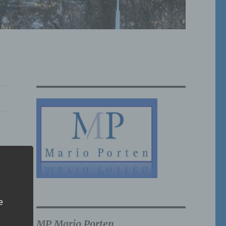
e
MP Mario Porten