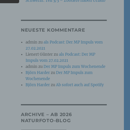
Schwerin: Teil 3/3 – Zootiere haben Urlaub
e
che
NEUESTE KOMMENTARE
ummer,
admin
zu
als Podcast: Der MP Impuls vom
rellen
27.02.2021
Lienert Günter
zu
als Podcast: Der MP
Impuls vom 27.02.2021
admin
zu
Der MP Impuls zum Wochenende
Björn Harder
zu
Der MP Impuls zum
Wochenende
Björn Harder
zu
Ab sofort auch auf Spotify
iche
tung
ARCHIVE – AB 2026
NATURFOTO-BLOG