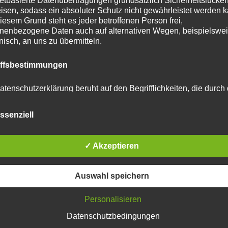
netbasierte Datenübertragungen grundsätzlich Sicherheitslücke
isen, sodass ein absoluter Schutz nicht gewährleistet werden k
iesem Grund steht es jeder betroffenen Person frei,
nenbezogene Daten auch auf alternativen Wegen, beispielswe
onisch, an uns zu übermitteln.
tar abzugeben.
iffsbestimmungen
u reduzieren.
Erfahre, wie deine Kommentardaten
atenschutzerklärung beruht auf den Begrifflichkeiten, die durch
äischen Richtlinien- und Verordnungsgeber beim Erlass der
schutz-Grundverordnung (DS-GVO) verwendet wurden. Unser
ssenziell
schutzerklärung soll sowohl für die Öffentlichkeit als auch für u
n und Geschäftspartner einfach lesbar und verständlich sein.
zu gewährleisten, möchten wir vorab die verwendeten
flichkeiten erläutern.
✓ Akzeptieren
erwenden in dieser Datenschutzerklärung unter anderem die
Auswahl speichern
nden Begriffe:
Personalisieren
Datenschutzbedingungen
 personenbezogene Daten