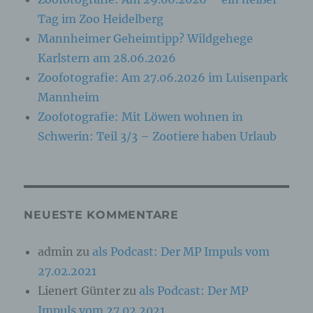
identifizierbar wird eine natürliche Person
angesehen, die direkt oder indirekt,
Tag im Zoo Heidelberg
insbesondere mittels Zuordnung zu einer
Mannheimer Geheimtipp? Wildgehege
Kennung wie einem Namen, zu einer
Kennnummer, zu Standortdaten, zu einer
Karlstern am 28.06.2026
Online-Kennung oder zu einem oder mehreren
besonderen Merkmalen, die Ausdruck der
Zoofotografie: Am 27.06.2026 im Luisenpark
physischen, physiologischen, genetischen,
Mannheim
psychischen, wirtschaftlichen, kulturellen oder
sozialen Identität dieser natürlichen Person
Zoofotografie: Mit Löwen wohnen in
sind, identifiziert werden kann.
Schwerin: Teil 3/3 – Zootiere haben Urlaub
b) betroffene Person
Betroffene Person ist jede identifizierte oder
NEUESTE KOMMENTARE
identifizierbare natürliche Person, deren
personenbezogene Daten von dem für die
Verarbeitung Verantwortlichen verarbeitet
admin
zu
als Podcast: Der MP Impuls vom
werden.
27.02.2021
Lienert Günter
zu
als Podcast: Der MP
c) Verarbeitung
Impuls vom 27.02.2021