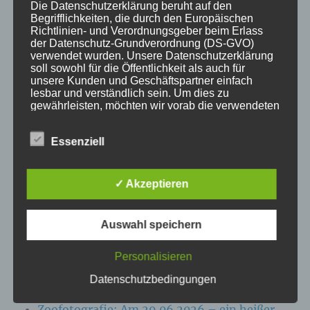
Die Datenschutzerklärung beruht auf den
Begrifflichkeiten, die durch den Europäischen
KATEGORIEN
Richtlinien- und Verordnungsgeber beim Erlass
der Datenschutz-Grundverordnung (DS-GVO)
verwendet wurden. Unsere Datenschutzerklärung
Aktuelle Fakten und Umfragen
soll sowohl für die Öffentlichkeit als auch für
Aktuelles vom MP
unsere Kunden und Geschäftspartner einfach
lesbar und verständlich sein. Um dies zu
Allgemein
gewährleisten, möchten wir vorab die verwendeten
Impulse zur persönlichen Reflexion
Begrifflichkeiten erläutern.
Naturfoto-Blog
Essenziell
Wir verwenden in dieser Datenschutzerklärung
Training und Coaching
unter anderem die folgenden Begriffe:
✓ Akzeptieren
Auswahl speichern
a) personenbezogene Daten
NEUESTE BEITRÄGE
Personalisieren
Personenbezogene Daten sind alle
Zoofotografie: Am 13.07.2026 im Wildpark
Informationen, die sich auf eine identifizierte
Datenschutzbedingungen
oder identifizierbare natürliche Person (im
Eekholt
Folgenden „betroffene Person") beziehen. Als
Zoofotografie: Am 29.06.2026 – ein heißer