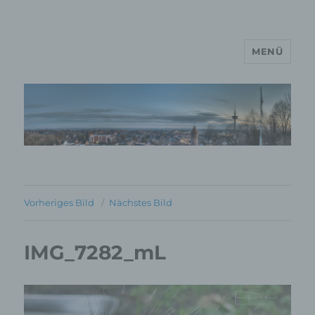
MENÜ
MP Mario Porten Beratung
Training Coaching
Impulsvorträge
Vorheriges Bild
Nächstes Bild
IMG_7282_mL