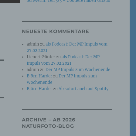
Schwerin: Teil 3/3 – Zootiere haben Urlaub
e
che
NEUESTE KOMMENTARE
ummer,
admin
zu
als Podcast: Der MP Impuls vom
rellen
27.02.2021
Lienert Günter
zu
als Podcast: Der MP
Impuls vom 27.02.2021
admin
zu
Der MP Impuls zum Wochenende
Björn Harder
zu
Der MP Impuls zum
Wochenende
Björn Harder
zu
Ab sofort auch auf Spotify
iche
tung
ARCHIVE – AB 2026
NATURFOTO-BLOG