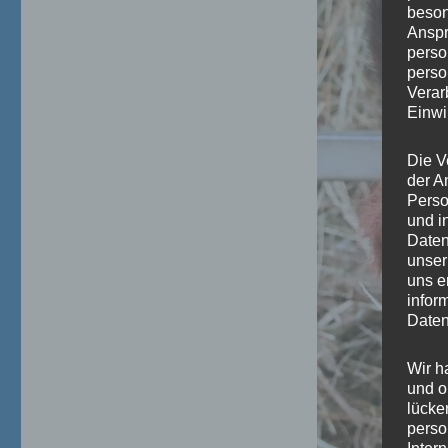
beson
Anspr
perso
perso
Verar
Einwi
Die V
der A
Perso
und i
Daten
unser
uns e
infor
Daten
Wir h
und o
lücke
perso