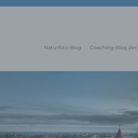
g Training Coaching Impulsvo
Naturfoto-Blog
Coaching-Blog (Arc