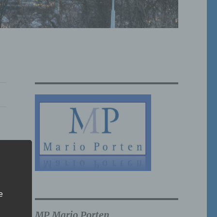
e
MP Mario Porten