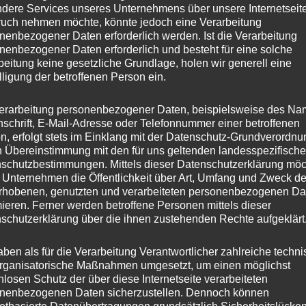
dere Services unseres Unternehmens über unsere Internetseite
uch nehmen möchte, könnte jedoch eine Verarbeitung
nenbezogener Daten erforderlich werden. Ist die Verarbeitung
nenbezogener Daten erforderlich und besteht für eine solche
beitung keine gesetzliche Grundlage, holen wir generell eine
lligung der betroffenen Person ein.
erarbeitung personenbezogener Daten, beispielsweise des Na
nschrift, E-Mail-Adresse oder Telefonnummer einer betroffenen
n, erfolgt stets im Einklang mit der Datenschutz-Grundverordnu
n Übereinstimmung mit den für uns geltenden landesspezifisch
schutzbestimmungen. Mittels dieser Datenschutzerklärung mö
 Unternehmen die Öffentlichkeit über Art, Umfang und Zweck de
rhobenen, genutzten und verarbeiteten personenbezogenen Da
mieren. Ferner werden betroffene Personen mittels dieser
schutzerklärung über die ihnen zustehenden Rechte aufgeklärt
aben als für die Verarbeitung Verantwortlicher zahlreiche techn
rganisatorische Maßnahmen umgesetzt, um einen möglichst
nlosen Schutz der über diese Internetseite verarbeiteten
nenbezogenen Daten sicherzustellen. Dennoch können