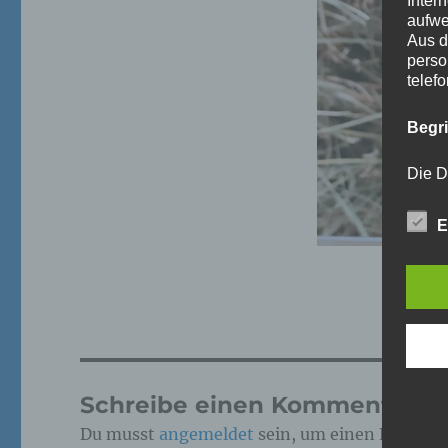
Inter
aufwe
Aus d
perso
telef
Begr
Die D
Europ
Daten
E
Daten
Kunde
dies 
Begrif
Wir v
folge
Schreibe einen Kommentar
Du musst
angemeldet
sein, um einen Kommen
a)