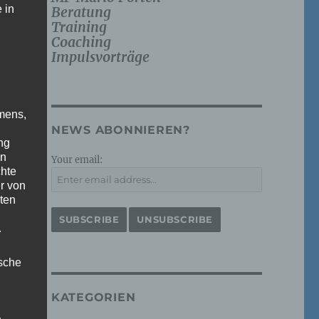
 in
Beratung
Training
Coaching
Impulsvorträge
mens,
NEWS ABONNIEREN?
ng
en
Your email:
chte
r von
ten
.
ische
KATEGORIEN