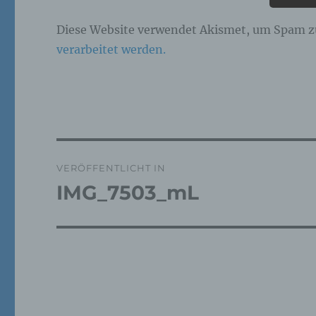
Pe
Diese Website verwendet Akismet, um Spam z
ide
verarbeitet werden.
„be
Pe
Zu
zu
me
ph
ode
we
Beitragsnavigation
VERÖFFENTLICHT IN
IMG_7503_mL
b)
Bet
Pe
Ve
c)