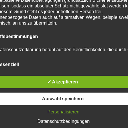
netbasierte Datenübertragungen grundsätzlich Sicherheitslücke
isen, sodass ein absoluter Schutz nicht gewährleistet werden k
iesem Grund steht es jeder betroffenen Person frei,
nenbezogene Daten auch auf alternativen Wegen, beispielswe
onisch, an uns zu übermitteln.
iffsbestimmungen
atenschutzerklärung beruht auf den Begrifflichkeiten, die durch
äischen Richtlinien- und Verordnungsgeber beim Erlass der
schutz-Grundverordnung (DS-GVO) verwendet wurden. Unser
ssenziell
schutzerklärung soll sowohl für die Öffentlichkeit als auch für u
n und Geschäftspartner einfach lesbar und verständlich sein.
zu gewährleisten, möchten wir vorab die verwendeten
flichkeiten erläutern.
✓ Akzeptieren
erwenden in dieser Datenschutzerklärung unter anderem die
Auswahl speichern
nden Begriffe:
Personalisieren
Datenschutzbedingungen
tar abzugeben.
 personenbezogene Daten