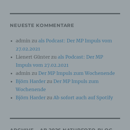
Online-Kennung oder zu einem oder mehreren
besonderen Merkmalen, die Ausdruck der
physischen, physiologischen, genetischen,
psychischen, wirtschaftlichen, kulturellen oder
sozialen Identität dieser natürlichen Person
NEUESTE KOMMENTARE
sind, identifiziert werden kann.
admin
zu
als Podcast: Der MP Impuls vom
27.02.2021
b) betroffene Person
Lienert Günter
zu
als Podcast: Der MP
Betroffene Person ist jede identifizierte oder
Impuls vom 27.02.2021
identifizierbare natürliche Person, deren
personenbezogene Daten von dem für die
admin
zu
Der MP Impuls zum Wochenende
Verarbeitung Verantwortlichen verarbeitet
Björn Harder
zu
Der MP Impuls zum
werden.
Wochenende
Björn Harder
zu
Ab sofort auch auf Spotify
c) Verarbeitung
Verarbeitung ist jeder mit oder ohne Hilfe
automatisierter Verfahren ausgeführte Vorgang
oder jede solche Vorgangsreihe im