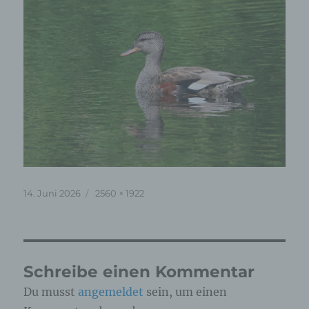
Veröffentlicht
Originalgröße
14. Juni 2026
2560 × 1922
am
Schreibe einen Kommentar
Du musst
angemeldet
sein, um einen