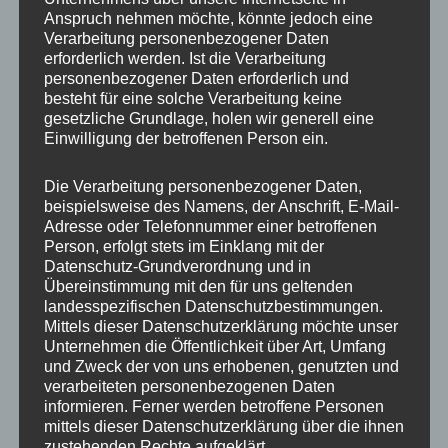
Anspruch nehmen möchte, könnte jedoch eine
Verarbeitung personenbezogener Daten
erforderlich werden. Ist die Verarbeitung
personenbezogener Daten erforderlich und
besteht für eine solche Verarbeitung keine
gesetzliche Grundlage, holen wir generell eine
Einwilligung der betroffenen Person ein.
Die Verarbeitung personenbezogener Daten,
MP Mario Porten
beispielsweise des Namens, der Anschrift, E-Mail-
Adresse oder Telefonnummer einer betroffenen
Beratung
Person, erfolgt stets im Einklang mit der
Training
Datenschutz-Grundverordnung und in
Coaching
Übereinstimmung mit den für uns geltenden
landesspezifischen Datenschutzbestimmungen.
Impulsvorträge
Mittels dieser Datenschutzerklärung möchte unser
Unternehmen die Öffentlichkeit über Art, Umfang
und Zweck der von uns erhobenen, genutzten und
verarbeiteten personenbezogenen Daten
informieren. Ferner werden betroffene Personen
mittels dieser Datenschutzerklärung über die ihnen
NEWS ABONNIEREN?
zustehenden Rechte aufgeklärt.