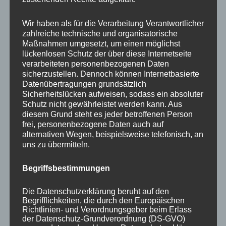
Your email:
Wir haben als für die Verarbeitung Verantwortlicher
zahlreiche technische und organisatorische
Maßnahmen umgesetzt, um einen möglichst
lückenlosen Schutz der über diese Internetseite
verarbeiteten personenbezogenen Daten
sicherzustellen. Dennoch können Internetbasierte
Datenübertragungen grundsätzlich
Sicherheitslücken aufweisen, sodass ein absoluter
Schutz nicht gewährleistet werden kann. Aus
diesem Grund steht es jeder betroffenen Person
frei, personenbezogene Daten auch auf
KATEGORIEN
alternativen Wegen, beispielsweise telefonisch, an
uns zu übermitteln.
Aktuelle Fakten und Umfragen
Begriffsbestimmungen
Aktuelles vom MP
Allgemein
Die Datenschutzerklärung beruht auf den
Impulse zur persönlichen Reflexion
Begrifflichkeiten, die durch den Europäischen
Richtlinien- und Verordnungsgeber beim Erlass
Naturfoto-Blog
der Datenschutz-Grundverordnung (DS-GVO)