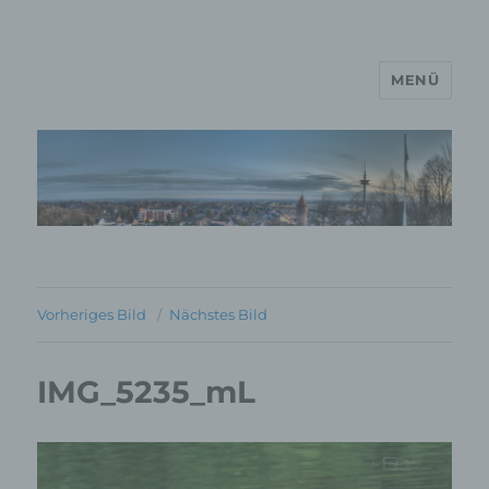
MENÜ
MP Mario Porten Beratung
Training Coaching
Impulsvorträge
Vorheriges Bild
Nächstes Bild
IMG_5235_mL