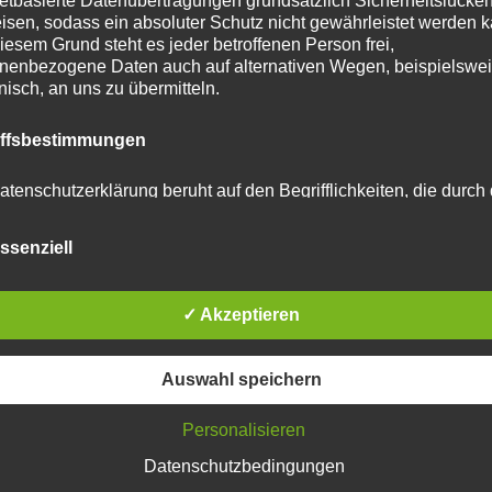
netbasierte Datenübertragungen grundsätzlich Sicherheitslücke
isen, sodass ein absoluter Schutz nicht gewährleistet werden k
iesem Grund steht es jeder betroffenen Person frei,
nenbezogene Daten auch auf alternativen Wegen, beispielswe
onisch, an uns zu übermitteln.
tar abzugeben.
iffsbestimmungen
u reduzieren.
Erfahre, wie deine Kommentardaten
atenschutzerklärung beruht auf den Begrifflichkeiten, die durch
äischen Richtlinien- und Verordnungsgeber beim Erlass der
schutz-Grundverordnung (DS-GVO) verwendet wurden. Unser
ssenziell
schutzerklärung soll sowohl für die Öffentlichkeit als auch für u
n und Geschäftspartner einfach lesbar und verständlich sein.
zu gewährleisten, möchten wir vorab die verwendeten
flichkeiten erläutern.
✓ Akzeptieren
erwenden in dieser Datenschutzerklärung unter anderem die
Auswahl speichern
nden Begriffe:
Personalisieren
Datenschutzbedingungen
 personenbezogene Daten