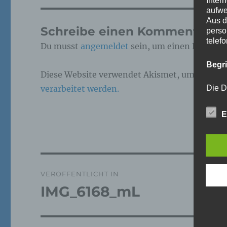
Inter
aufwe
Aus d
Schreibe einen Kommentar
perso
telef
Du musst
angemeldet
sein, um einen Kommen
Begr
Diese Website verwendet Akismet, um Spam z
verarbeitet werden.
Die D
Europ
Daten
E
Daten
Kunde
dies 
Begrif
Beitragsnavigation
Wir v
VERÖFFENTLICHT IN
folge
IMG_6168_mL
a)