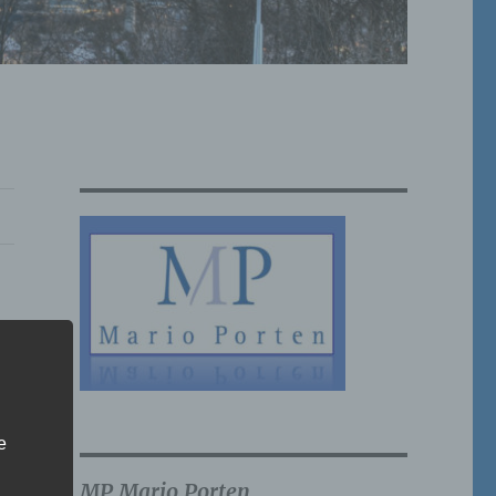
e
MP Mario Porten