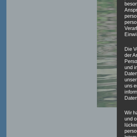
beson
Anspr
perso
perso
Verar
Einwi
Die V
der A
Perso
und i
Daten
unser
uns e
infor
Daten
Wir h
und o
lücke
perso