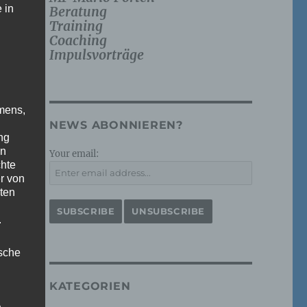
 in
Beratung
Training
Coaching
Impulsvorträge
mens,
NEWS ABONNIEREN?
ng
en
Your email:
chte
r von
ten
.
ische
KATEGORIEN