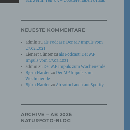
Schwerin: Teil 3/3 – Zootiere haben Urlaub
e
che
NEUESTE KOMMENTARE
ummer,
admin
zu
als Podcast: Der MP Impuls vom
rellen
27.02.2021
Lienert Günter
zu
als Podcast: Der MP
Impuls vom 27.02.2021
admin
zu
Der MP Impuls zum Wochenende
Björn Harder
zu
Der MP Impuls zum
Wochenende
Björn Harder
zu
Ab sofort auch auf Spotify
iche
tung
ARCHIVE – AB 2026
NATURFOTO-BLOG