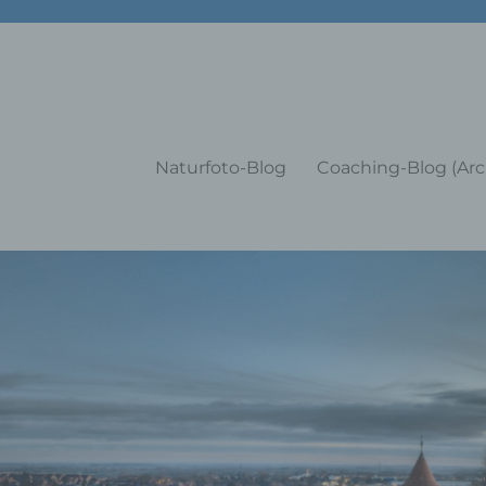
g Training Coaching Impulsvo
Naturfoto-Blog
Coaching-Blog (Arc