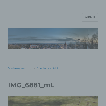
MENÜ
MP Mario Porten Beratung
Training Coaching
Impulsvorträge
Vorheriges Bild
Nächstes Bild
IMG_6881_mL