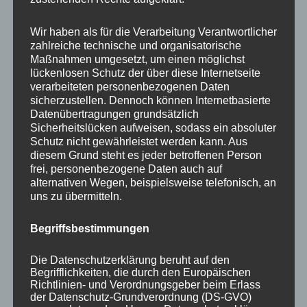
Your email:
Wir haben als für die Verarbeitung Verantwortlicher
zahlreiche technische und organisatorische
Maßnahmen umgesetzt, um einen möglichst
lückenlosen Schutz der über diese Internetseite
verarbeiteten personenbezogenen Daten
sicherzustellen. Dennoch können Internetbasierte
Datenübertragungen grundsätzlich
Sicherheitslücken aufweisen, sodass ein absoluter
Schutz nicht gewährleistet werden kann. Aus
diesem Grund steht es jeder betroffenen Person
frei, personenbezogene Daten auch auf
KATEGORIEN
alternativen Wegen, beispielsweise telefonisch, an
uns zu übermitteln.
Aktuelle Fakten und Umfragen
Begriffsbestimmungen
Aktuelles vom MP
Allgemein
Die Datenschutzerklärung beruht auf den
Impulse zur persönlichen Reflexion
Begrifflichkeiten, die durch den Europäischen
Richtlinien- und Verordnungsgeber beim Erlass
Naturfoto-Blog
der Datenschutz-Grundverordnung (DS-GVO)