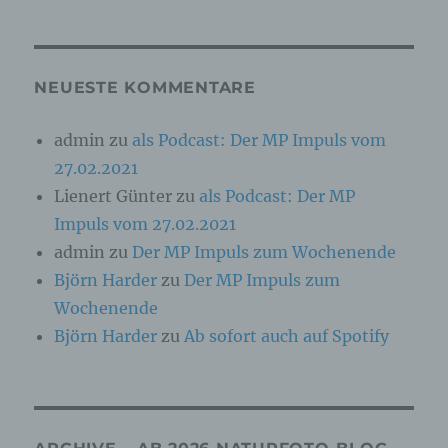
Online-Kennung oder zu einem oder mehreren
besonderen Merkmalen, die Ausdruck der
physischen, physiologischen, genetischen,
psychischen, wirtschaftlichen, kulturellen oder
sozialen Identität dieser natürlichen Person
NEUESTE KOMMENTARE
sind, identifiziert werden kann.
admin
zu
als Podcast: Der MP Impuls vom
27.02.2021
b) betroffene Person
Lienert Günter
zu
als Podcast: Der MP
Betroffene Person ist jede identifizierte oder
Impuls vom 27.02.2021
identifizierbare natürliche Person, deren
personenbezogene Daten von dem für die
admin
zu
Der MP Impuls zum Wochenende
Verarbeitung Verantwortlichen verarbeitet
Björn Harder
zu
Der MP Impuls zum
werden.
Wochenende
Björn Harder
zu
Ab sofort auch auf Spotify
c) Verarbeitung
Verarbeitung ist jeder mit oder ohne Hilfe
automatisierter Verfahren ausgeführte Vorgang
oder jede solche Vorgangsreihe im