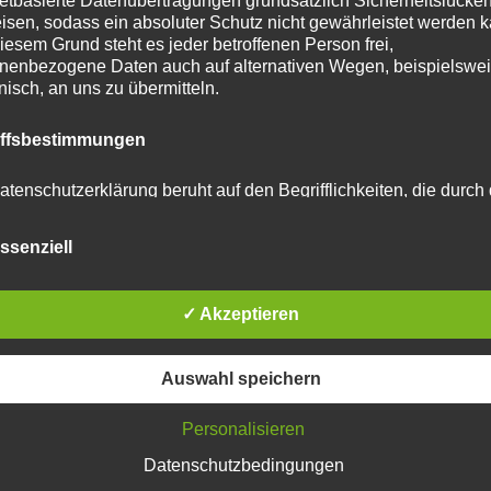
netbasierte Datenübertragungen grundsätzlich Sicherheitslücke
isen, sodass ein absoluter Schutz nicht gewährleistet werden k
iesem Grund steht es jeder betroffenen Person frei,
nenbezogene Daten auch auf alternativen Wegen, beispielswe
onisch, an uns zu übermitteln.
tar abzugeben.
iffsbestimmungen
u reduzieren.
Erfahre, wie deine Kommentardaten
atenschutzerklärung beruht auf den Begrifflichkeiten, die durch
äischen Richtlinien- und Verordnungsgeber beim Erlass der
schutz-Grundverordnung (DS-GVO) verwendet wurden. Unser
ssenziell
schutzerklärung soll sowohl für die Öffentlichkeit als auch für u
n und Geschäftspartner einfach lesbar und verständlich sein.
zu gewährleisten, möchten wir vorab die verwendeten
flichkeiten erläutern.
✓ Akzeptieren
erwenden in dieser Datenschutzerklärung unter anderem die
Auswahl speichern
nden Begriffe:
Personalisieren
Datenschutzbedingungen
 personenbezogene Daten