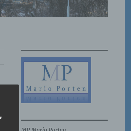
e
MP Mario Porten