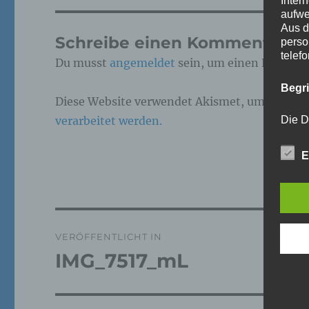
Inter
aufwe
Aus d
Schreibe einen Kommentar
perso
telef
Du musst
angemeldet
sein, um einen Kommen
Begr
Diese Website verwendet Akismet, um Spam z
verarbeitet werden.
Die D
Europ
Daten
E
Daten
Kunde
dies 
Begrif
Beitragsnavigation
Wir v
VERÖFFENTLICHT IN
folge
IMG_7517_mL
a)