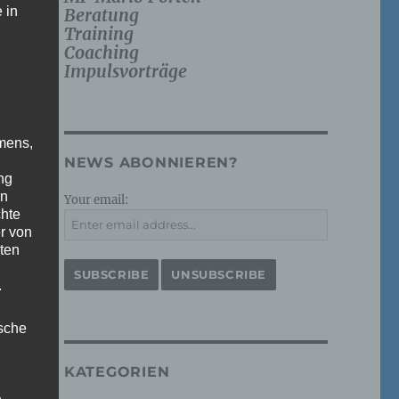
 in
Beratung
Training
Coaching
Impulsvorträge
mens,
NEWS ABONNIEREN?
ng
en
Your email:
chte
r von
ten
.
ische
KATEGORIEN