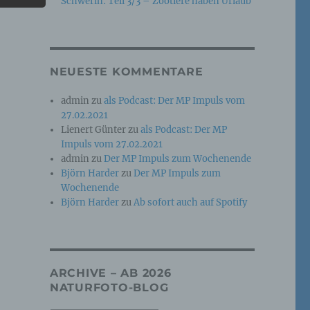
Schwerin: Teil 3/3 – Zootiere haben Urlaub
e
che
NEUESTE KOMMENTARE
ummer,
admin
zu
als Podcast: Der MP Impuls vom
rellen
27.02.2021
Lienert Günter
zu
als Podcast: Der MP
Impuls vom 27.02.2021
admin
zu
Der MP Impuls zum Wochenende
Björn Harder
zu
Der MP Impuls zum
Wochenende
Björn Harder
zu
Ab sofort auch auf Spotify
iche
tung
ARCHIVE – AB 2026
NATURFOTO-BLOG