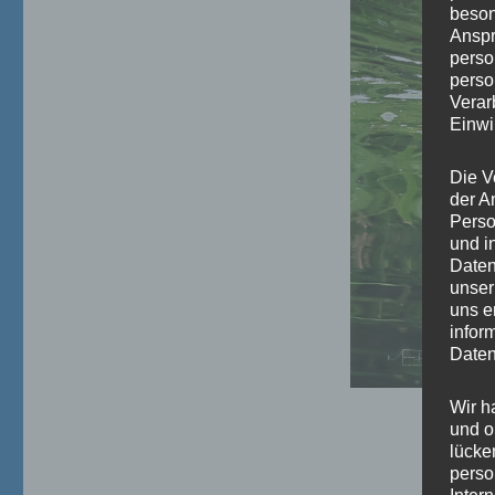
beson
Anspr
perso
perso
Verar
Einwi
Die V
der A
Perso
und i
Daten
unser
uns e
infor
Daten
Wir h
und o
lücke
perso