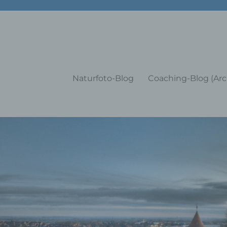
g Training Coaching Impulsvo
Naturfoto-Blog
Coaching-Blog (Arc