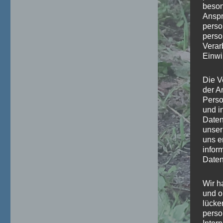
beson
Anspr
perso
perso
Verar
Einwi
Die V
der A
Perso
und i
Daten
unser
uns e
infor
Daten
Wir h
und o
lücke
perso