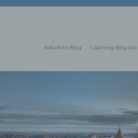
g Training Coaching Impulsvo
Naturfoto-Blog
Coaching-Blog (Arc