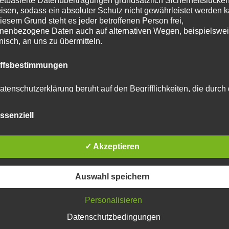
netbasierte Datenübertragungen grundsätzlich Sicherheitslücke
isen, sodass ein absoluter Schutz nicht gewährleistet werden k
iesem Grund steht es jeder betroffenen Person frei,
nenbezogene Daten auch auf alternativen Wegen, beispielswe
onisch, an uns zu übermitteln.
iffsbestimmungen
atenschutzerklärung beruht auf den Begrifflichkeiten, die durch
äischen Richtlinien- und Verordnungsgeber beim Erlass der
schutz-Grundverordnung (DS-GVO) verwendet wurden. Unser
ssenziell
schutzerklärung soll sowohl für die Öffentlichkeit als auch für u
n und Geschäftspartner einfach lesbar und verständlich sein.
zu gewährleisten, möchten wir vorab die verwendeten
flichkeiten erläutern.
✓ Akzeptieren
erwenden in dieser Datenschutzerklärung unter anderem die
Auswahl speichern
nden Begriffe:
Personalisieren
Datenschutzbedingungen
tar abzugeben.
 personenbezogene Daten