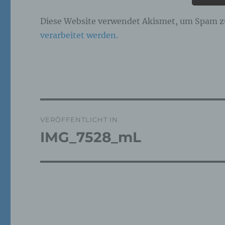
Pe
Diese Website verwendet Akismet, um Spam z
ide
verarbeitet werden.
„be
Pe
Zu
zu
me
ph
ode
we
Beitragsnavigation
VERÖFFENTLICHT IN
IMG_7528_mL
b)
Bet
Pe
Ve
c)