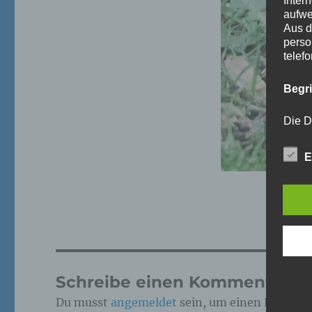
Inter
aufwe
Aus d
perso
telef
Begr
Die D
Europ
Daten
E
Daten
Kunde
dies 
Begrif
Wir v
folge
Schreibe einen Kommentar
Du musst
angemeldet
sein, um einen Kommen
a)