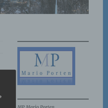
e
MP Mario Porten