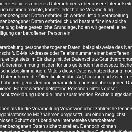
dere Services unseres Unternehmens über unsere Internetseite
uch nehmen möchte, könnte jedoch eine Verarbeitung
nenbezogener Daten erforderlich werden. Ist die Verarbeitung
nenbezogener Daten erforderlich und besteht für eine solche
beitung keine gesetzliche Grundlage, holen wir generell eine
lligung der betroffenen Person ein.
erarbeitung personenbezogener Daten, beispielsweise des Na
nschrift, E-Mail-Adresse oder Telefonnummer einer betroffenen
n, erfolgt stets im Einklang mit der Datenschutz-Grundverordnu
n Übereinstimmung mit den für uns geltenden landesspezifisch
schutzbestimmungen. Mittels dieser Datenschutzerklärung mö
 Unternehmen die Öffentlichkeit über Art, Umfang und Zweck de
rhobenen, genutzten und verarbeiteten personenbezogenen Da
mieren. Ferner werden betroffene Personen mittels dieser
schutzerklärung über die ihnen zustehenden Rechte aufgeklärt
aben als für die Verarbeitung Verantwortlicher zahlreiche techn
rganisatorische Maßnahmen umgesetzt, um einen möglichst
nlosen Schutz der über diese Internetseite verarbeiteten
nenbezogenen Daten sicherzustellen. Dennoch können