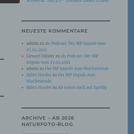
Schwerin: Teil 3/3 – Zootiere haben Urlaub
e
che
NEUESTE KOMMENTARE
ummer,
admin
zu
als Podcast: Der MP Impuls vom
rellen
27.02.2021
Lienert Günter
zu
als Podcast: Der MP
Impuls vom 27.02.2021
admin
zu
Der MP Impuls zum Wochenende
Björn Harder
zu
Der MP Impuls zum
Wochenende
Björn Harder
zu
Ab sofort auch auf Spotify
iche
tung
ARCHIVE – AB 2026
NATURFOTO-BLOG