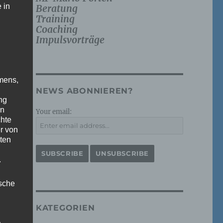
 in
Beratung
Training
Coaching
Impulsvorträge
mens,
NEWS ABONNIEREN?
ng
en
Your email:
chte
r von
ten
.
ische
KATEGORIEN