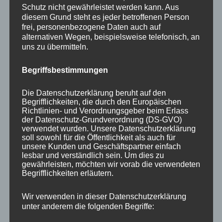
Schutz nicht gewährleistet werden kann. Aus
diesem Grund steht es jeder betroffenen Person
Schreibe einen Kommentar
frei, personenbezogene Daten auch auf
alternativen Wegen, beispielsweise telefonisch, an
Du musst
angemeldet
sein, um einen
uns zu übermitteln.
Kommentar abzugeben.
Begriffsbestimmungen
Diese Website verwendet Akismet, um Spam zu
reduzieren.
Erfahre, wie deine
Die Datenschutzerklärung beruht auf den
Begrifflichkeiten, die durch den Europäischen
Kommentardaten verarbeitet werden.
Richtlinien- und Verordnungsgeber beim Erlass
der Datenschutz-Grundverordnung (DS-GVO)
verwendet wurden. Unsere Datenschutzerklärung
soll sowohl für die Öffentlichkeit als auch für
unsere Kunden und Geschäftspartner einfach
Beitragsnavigation
lesbar und verständlich sein. Um dies zu
ZURÜCK
gewährleisten, möchten wir vorab die verwendeten
Begrifflichkeiten erläutern.
Zitat der Woche
Vorheriger
Beitrag:
Wir verwenden in dieser Datenschutzerklärung
unter anderem die folgenden Begriffe:
WEITER