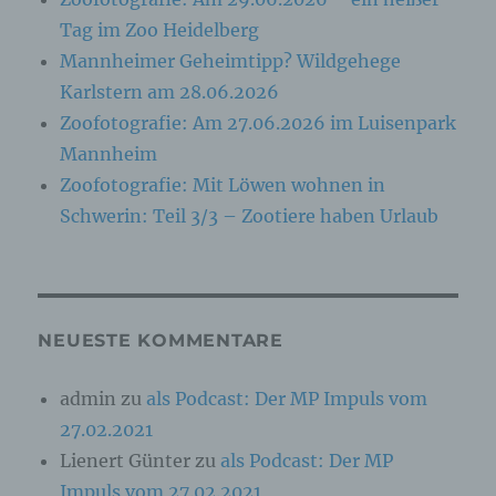
Tag im Zoo Heidelberg
f) Pseudonymisierung
Mannheimer Geheimtipp? Wildgehege
Karlstern am 28.06.2026
Pseudonymisierung ist die Verarbeitung
personenbezogener Daten in einer Weise, auf
Zoofotografie: Am 27.06.2026 im Luisenpark
welche die personenbezogenen Daten ohne
Mannheim
Hinzuziehung zusätzlicher Informationen nicht
mehr einer spezifischen betroffenen Person
Zoofotografie: Mit Löwen wohnen in
zugeordnet werden können, sofern diese
Schwerin: Teil 3/3 – Zootiere haben Urlaub
zusätzlichen Informationen gesondert
aufbewahrt werden und technischen und
organisatorischen Maßnahmen unterliegen, die
gewährleisten, dass die personenbezogenen
Daten nicht einer identifizierten oder
identifizierbaren natürlichen Person
zugewiesen werden.
NEUESTE KOMMENTARE
admin
zu
als Podcast: Der MP Impuls vom
g) Verantwortlicher oder für die
Verarbeitung Verantwortlicher
27.02.2021
Lienert Günter
zu
als Podcast: Der MP
Verantwortlicher oder für die Verarbeitung
Impuls vom 27.02.2021