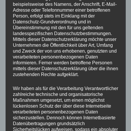
Kannst du mir hierzu ein Angebot zukommen
beispielsweise des Namens, der Anschrift, E-Mail-
Adresse oder Telefonnummer einer betroffenen
lassen ?
Person, erfolgt stets im Einklang mit der
Datenschutz-Grundverordnung und in
Übereinstimmung mit den für uns geltenden
Liebe Grüße aus der alten Heimat
landesspezifischen Datenschutzbestimmungen.
Mittels dieser Datenschutzerklärung möchte unser
Günter
Unternehmen die Öffentlichkeit über Art, Umfang
und Zweck der von uns erhobenen, genutzten und
Zum Antworten anmelden
verarbeiteten personenbezogenen Daten
informieren. Ferner werden betroffene Personen
mittels dieser Datenschutzerklärung über die ihnen
zustehenden Rechte aufgeklärt.
Mario Porten
sagt:
11. September 2018 um 13:58 Uhr
Wir haben als für die Verarbeitung Verantwortlicher
zahlreiche technische und organisatorische
Maßnahmen umgesetzt, um einen möglichst
Gerne, ich melde mich per Mail.
lückenlosen Schutz der über diese Internetseite
Zum Antworten anmelden
verarbeiteten personenbezogenen Daten
sicherzustellen. Dennoch können Internetbasierte
Datenübertragungen grundsätzlich
Sicherheitslücken aufweisen, sodass ein absoluter