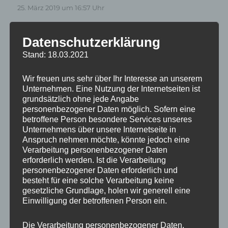
25. März 2019 um 16:57 Uhr
Toller Beitrag! Gerade erst über
Google
Datenschutzerklärung
gefunden.
Stand: 18.03.2021
Zum Antworten anmelden
Wir freuen uns sehr über Ihr Interesse an unserem
Unternehmen. Eine Nutzung der Internetseiten ist
grundsätzlich ohne jede Angabe
Günter Lienert
sagt:
personenbezogener Daten möglich. Sofern eine
betroffene Person besondere Services unseres
11. September 2018 um 13:12 Uhr
Unternehmens über unsere Internetseite in
Anspruch nehmen möchte, könnte jedoch eine
Ansprechende Stellenprofile, leider nicht am
Verarbeitung personenbezogener Daten
erforderlich werden. Ist die Verarbeitung
schönen Bodensee oder in der Schweiz.
personenbezogener Daten erforderlich und
besteht für eine solche Verarbeitung keine
gesetzliche Grundlage, holen wir generell eine
Könnte mir für mich ein Bewerbungscoaching /
Einwilligung der betroffenen Person ein.
Lebenslaufbeurteilung vorstellen.
Die Verarbeitung personenbezogener Daten,