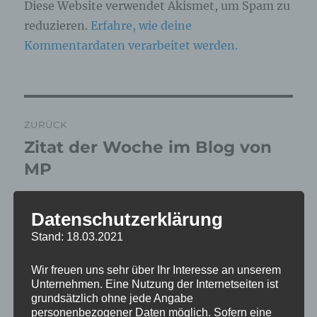
Diese Website verwendet Akismet, um Spam zu
reduzieren.
Erfahre, wie deine
Kommentardaten verarbeitet werden.
Beitragsnavigation
ZURÜCK
Zitat der Woche im Blog von
Vorheriger
Beitrag:
MP
Datenschutzerklärung
WEITER
Stand: 18.03.2021
Zitat der Woche
Nächster
Wir freuen uns sehr über Ihr Interesse an unserem
Beitrag:
Unternehmen. Eine Nutzung der Internetseiten ist
grundsätzlich ohne jede Angabe
personenbezogener Daten möglich. Sofern eine