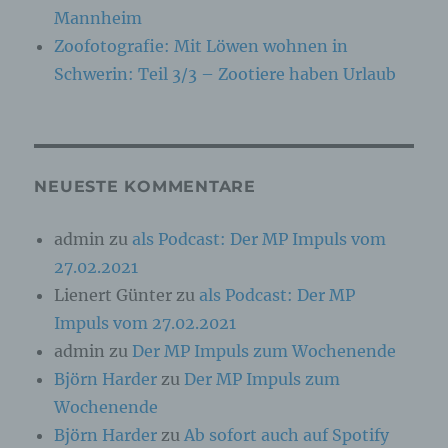
Kennung wie einem Namen, zu einer
Mannheim
Kennnummer, zu Standortdaten, zu einer
Zoofotografie: Mit Löwen wohnen in
Online-Kennung oder zu einem oder mehreren
besonderen Merkmalen, die Ausdruck der
Schwerin: Teil 3/3 – Zootiere haben Urlaub
physischen, physiologischen, genetischen,
psychischen, wirtschaftlichen, kulturellen oder
sozialen Identität dieser natürlichen Person
sind, identifiziert werden kann.
NEUESTE KOMMENTARE
b) betroffene Person
admin
zu
als Podcast: Der MP Impuls vom
Betroffene Person ist jede identifizierte oder
27.02.2021
identifizierbare natürliche Person, deren
personenbezogene Daten von dem für die
Lienert Günter
zu
als Podcast: Der MP
Verarbeitung Verantwortlichen verarbeitet
werden.
Impuls vom 27.02.2021
admin
zu
Der MP Impuls zum Wochenende
Björn Harder
zu
Der MP Impuls zum
c) Verarbeitung
Wochenende
Verarbeitung ist jeder mit oder ohne Hilfe
Björn Harder
zu
Ab sofort auch auf Spotify