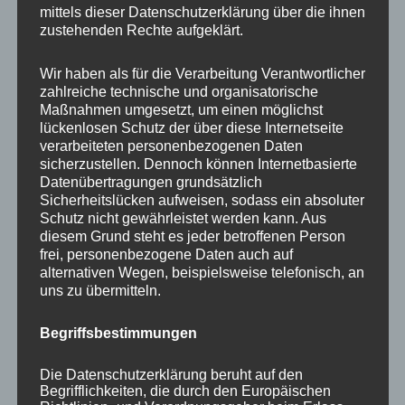
mittels dieser Datenschutzerklärung über die ihnen
zustehenden Rechte aufgeklärt.
Wir haben als für die Verarbeitung Verantwortlicher
NEWS ABONNIEREN?
zahlreiche technische und organisatorische
Maßnahmen umgesetzt, um einen möglichst
Your email:
lückenlosen Schutz der über diese Internetseite
verarbeiteten personenbezogenen Daten
sicherzustellen. Dennoch können Internetbasierte
Datenübertragungen grundsätzlich
Sicherheitslücken aufweisen, sodass ein absoluter
Schutz nicht gewährleistet werden kann. Aus
diesem Grund steht es jeder betroffenen Person
frei, personenbezogene Daten auch auf
alternativen Wegen, beispielsweise telefonisch, an
uns zu übermitteln.
KATEGORIEN
Begriffsbestimmungen
Aktuelle Fakten und Umfragen
Die Datenschutzerklärung beruht auf den
Begrifflichkeiten, die durch den Europäischen
Aktuelles vom MP