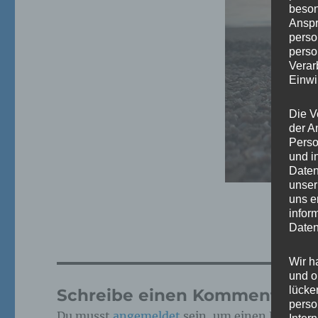
beson
Anspr
perso
perso
Verar
Einwi
Die V
der A
Perso
und i
Daten
unser
uns e
infor
Daten
Wir h
und o
lücke
Schreibe einen Kommentar
perso
Du musst
angemeldet
sein, um einen Kommen