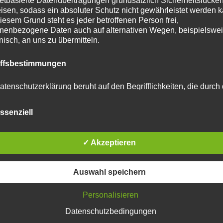
netbasierte Datenübertragungen grundsätzlich Sicherheitslücke
isen, sodass ein absoluter Schutz nicht gewährleistet werden k
iesem Grund steht es jeder betroffenen Person frei,
u reduzieren.
Erfahre, wie deine Kommentardaten
nenbezogene Daten auch auf alternativen Wegen, beispielswe
onisch, an uns zu übermitteln.
iffsbestimmungen
atenschutzerklärung beruht auf den Begrifflichkeiten, die durch
äischen Richtlinien- und Verordnungsgeber beim Erlass der
schutz-Grundverordnung (DS-GVO) verwendet wurden. Unser
ssenziell
schutzerklärung soll sowohl für die Öffentlichkeit als auch für u
n und Geschäftspartner einfach lesbar und verständlich sein.
zu gewährleisten, möchten wir vorab die verwendeten
flichkeiten erläutern.
✓ Akzeptieren
erwenden in dieser Datenschutzerklärung unter anderem die
Auswahl speichern
nden Begriffe:
Personalisieren
Datenschutzbedingungen
 personenbezogene Daten