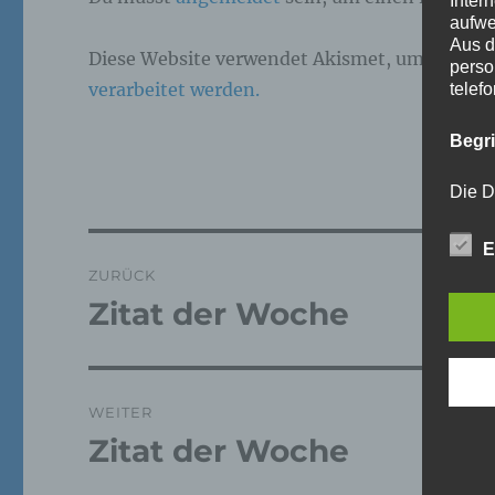
Inter
aufwe
Aus d
Diese Website verwendet Akismet, um Spam z
perso
verarbeitet werden.
telef
Begr
Die D
Europ
Daten
Beitragsnavigation
E
Daten
Kunde
ZURÜCK
dies 
Zitat der Woche
Vorheriger
Begrif
Beitrag:
Wir v
folge
WEITER
Zitat der Woche
Nächster
Beitrag:
a)