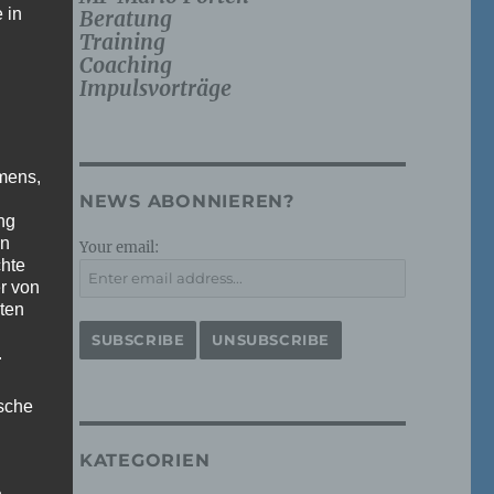
 in
Beratung
Training
Coaching
Impulsvorträge
mens,
NEWS ABONNIEREN?
ng
en
Your email:
chte
r von
ten
.
ische
KATEGORIEN