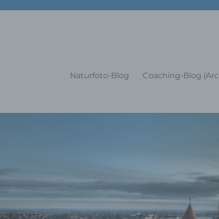
g Training Coaching Impulsvo
Naturfoto-Blog
Coaching-Blog (Arc