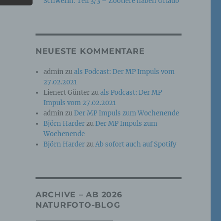
Schwerin: Teil 3/3 – Zootiere haben Urlaub
e
che
NEUESTE KOMMENTARE
ummer,
admin
zu
als Podcast: Der MP Impuls vom
rellen
27.02.2021
Lienert Günter
zu
als Podcast: Der MP
Impuls vom 27.02.2021
admin
zu
Der MP Impuls zum Wochenende
Björn Harder
zu
Der MP Impuls zum
Wochenende
Björn Harder
zu
Ab sofort auch auf Spotify
iche
tung
ARCHIVE – AB 2026
NATURFOTO-BLOG