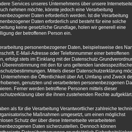
dere Services unseres Unternehmens über unsere Internetseite
uch nehmen möchte, könnte jedoch eine Verarbeitung
nenbezogener Daten erforderlich werden. Ist die Verarbeitung
nenbezogener Daten erforderlich und besteht für eine solche
beitung keine gesetzliche Grundlage, holen wir generell eine
lligung der betroffenen Person ein.
erarbeitung personenbezogener Daten, beispielsweise des Na
nschrift, E-Mail-Adresse oder Telefonnummer einer betroffenen
n, erfolgt stets im Einklang mit der Datenschutz-Grundverordnu
n Übereinstimmung mit den für uns geltenden landesspezifisch
schutzbestimmungen. Mittels dieser Datenschutzerklärung mö
 Unternehmen die Öffentlichkeit über Art, Umfang und Zweck de
rhobenen, genutzten und verarbeiteten personenbezogenen Da
mieren. Ferner werden betroffene Personen mittels dieser
schutzerklärung über die ihnen zustehenden Rechte aufgeklärt
aben als für die Verarbeitung Verantwortlicher zahlreiche techn
rganisatorische Maßnahmen umgesetzt, um einen möglichst
nlosen Schutz der über diese Internetseite verarbeiteten
nenbezogenen Daten sicherzustellen. Dennoch können
tar abzugeben.