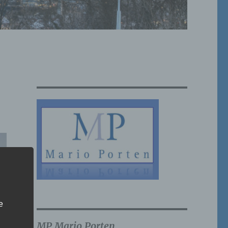
e
MP Mario Porten