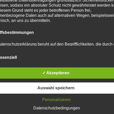
netbasierte Datenübertragungen grundsätzlich Sicherheitslücke
isen, sodass ein absoluter Schutz nicht gewährleistet werden k
iesem Grund steht es jeder betroffenen Person frei,
u reduzieren.
Erfahre, wie deine Kommentardaten
nenbezogene Daten auch auf alternativen Wegen, beispielswe
onisch, an uns zu übermitteln.
iffsbestimmungen
atenschutzerklärung beruht auf den Begrifflichkeiten, die durch
äischen Richtlinien- und Verordnungsgeber beim Erlass der
schutz-Grundverordnung (DS-GVO) verwendet wurden. Unser
ssenziell
schutzerklärung soll sowohl für die Öffentlichkeit als auch für u
n und Geschäftspartner einfach lesbar und verständlich sein.
zu gewährleisten, möchten wir vorab die verwendeten
ematik über
flichkeiten erläutern.
✓ Akzeptieren
hrt
erwenden in dieser Datenschutzerklärung unter anderem die
Auswahl speichern
nden Begriffe:
Personalisieren
Datenschutzbedingungen
ügen…wenn ein Zirkusmotto
 personenbezogene Daten