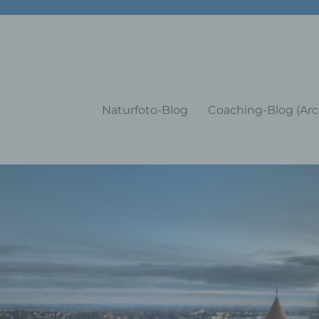
g Training Coaching Impulsvo
Naturfoto-Blog
Coaching-Blog (Arc