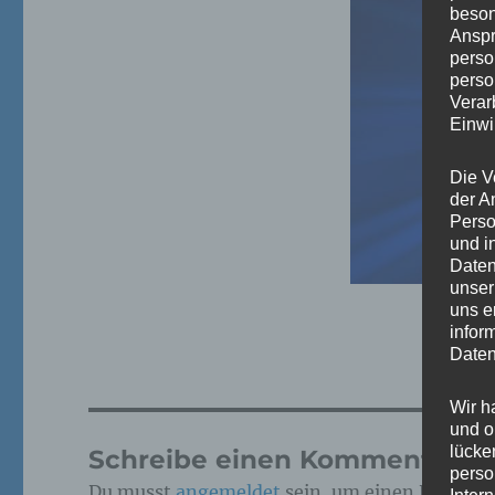
beson
Anspr
perso
perso
Verar
Einwi
Die V
der A
Perso
und i
Daten
unser
uns e
infor
Daten
Wir h
und o
lücke
Schreibe einen Kommentar
perso
Du musst
angemeldet
sein, um einen Kommen