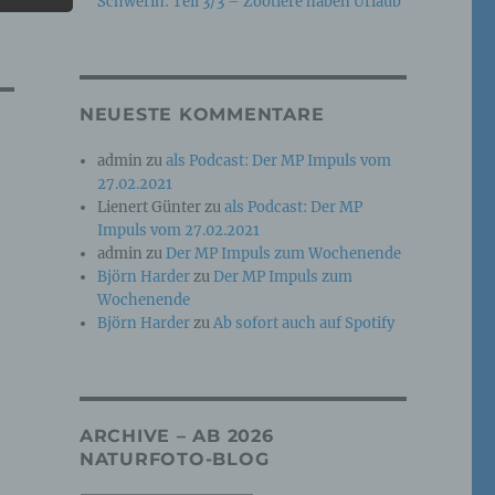
Schwerin: Teil 3/3 – Zootiere haben Urlaub
e
che
NEUESTE KOMMENTARE
ummer,
admin
zu
als Podcast: Der MP Impuls vom
rellen
27.02.2021
Lienert Günter
zu
als Podcast: Der MP
Impuls vom 27.02.2021
admin
zu
Der MP Impuls zum Wochenende
Björn Harder
zu
Der MP Impuls zum
Wochenende
Björn Harder
zu
Ab sofort auch auf Spotify
iche
tung
ARCHIVE – AB 2026
NATURFOTO-BLOG