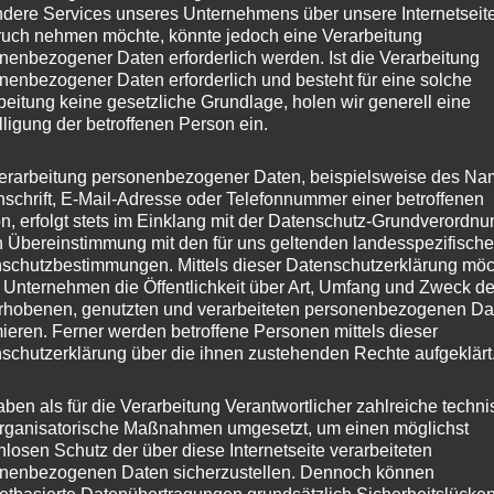
dere Services unseres Unternehmens über unsere Internetseite
uch nehmen möchte, könnte jedoch eine Verarbeitung
nenbezogener Daten erforderlich werden. Ist die Verarbeitung
nenbezogener Daten erforderlich und besteht für eine solche
beitung keine gesetzliche Grundlage, holen wir generell eine
lligung der betroffenen Person ein.
erarbeitung personenbezogener Daten, beispielsweise des Na
nschrift, E-Mail-Adresse oder Telefonnummer einer betroffenen
n, erfolgt stets im Einklang mit der Datenschutz-Grundverordnu
n Übereinstimmung mit den für uns geltenden landesspezifisch
schutzbestimmungen. Mittels dieser Datenschutzerklärung mö
 Unternehmen die Öffentlichkeit über Art, Umfang und Zweck de
rhobenen, genutzten und verarbeiteten personenbezogenen Da
mieren. Ferner werden betroffene Personen mittels dieser
schutzerklärung über die ihnen zustehenden Rechte aufgeklärt
aben als für die Verarbeitung Verantwortlicher zahlreiche techn
rganisatorische Maßnahmen umgesetzt, um einen möglichst
nlosen Schutz der über diese Internetseite verarbeiteten
nenbezogenen Daten sicherzustellen. Dennoch können
tar abzugeben.