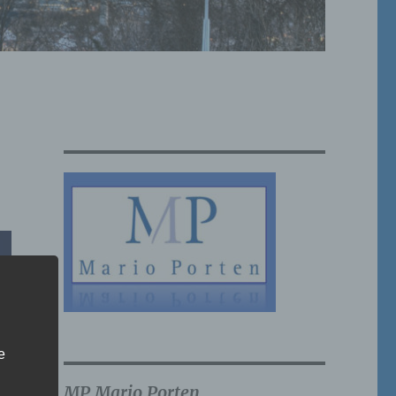
e
MP Mario Porten