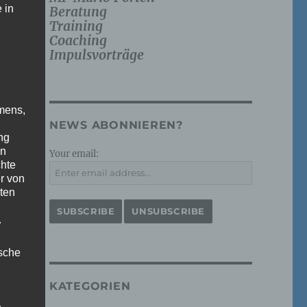
 in
Beratung
Training
Coaching
Impulsvorträge
mens,
NEWS ABONNIEREN?
ng
en
Your email:
chte
r von
ten
.
ische
KATEGORIEN