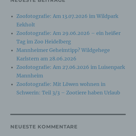
NEUESTE BEITRÄGE
analysieren oder vorherzusagen.
Zoofotografie: Am 13.07.2026 im Wildpark
Eekholt
f) Pseudonymisierung
Zoofotografie: Am 29.06.2026 – ein heißer
Pseudonymisierung ist die Verarbeitung
Tag im Zoo Heidelberg
personenbezogener Daten in einer Weise, auf
welche die personenbezogenen Daten ohne
Mannheimer Geheimtipp? Wildgehege
Hinzuziehung zusätzlicher Informationen nicht
Karlstern am 28.06.2026
mehr einer spezifischen betroffenen Person
zugeordnet werden können, sofern diese
Zoofotografie: Am 27.06.2026 im Luisenpark
zusätzlichen Informationen gesondert
Mannheim
aufbewahrt werden und technischen und
organisatorischen Maßnahmen unterliegen, die
Zoofotografie: Mit Löwen wohnen in
gewährleisten, dass die personenbezogenen
Schwerin: Teil 3/3 – Zootiere haben Urlaub
Daten nicht einer identifizierten oder
identifizierbaren natürlichen Person
zugewiesen werden.
g) Verantwortlicher oder für die
NEUESTE KOMMENTARE
Verarbeitung Verantwortlicher