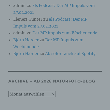
admin
zu
als Podcast: Der MP Impuls vom
Verantwortlicher oder für die Verarbeitung
Verantwortlicher ist die natürliche oder
27.02.2021
juristische Person, Behörde, Einrichtung oder
andere Stelle, die allein oder gemeinsam mit
Lienert Günter
zu
als Podcast: Der MP
anderen über die Zwecke und Mittel der
Impuls vom 27.02.2021
Verarbeitung von personenbezogenen Daten
entscheidet. Sind die Zwecke und Mittel dieser
admin
zu
Der MP Impuls zum Wochenende
Verarbeitung durch das Unionsrecht oder das
Björn Harder
zu
Der MP Impuls zum
Recht der Mitgliedstaaten vorgegeben, so kann
der Verantwortliche beziehungsweise können
Wochenende
die bestimmten Kriterien seiner Benennung
Björn Harder
zu
Ab sofort auch auf Spotify
nach dem Unionsrecht oder dem Recht der
Mitgliedstaaten vorgesehen werden.
h) Auftragsverarbeiter
ARCHIVE – AB 2026 NATURFOTO-BLOG
Auftragsverarbeiter ist eine natürliche oder
juristische Person, Behörde, Einrichtung oder
Archive
andere Stelle, die personenbezogene Daten im
Auftrag des Verantwortlichen verarbeitet.
–
ab