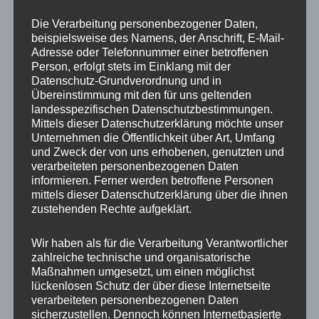
Die Verarbeitung personenbezogener Daten,
beispielsweise des Namens, der Anschrift, E-Mail-
Adresse oder Telefonnummer einer betroffenen
Person, erfolgt stets im Einklang mit der
Datenschutz-Grundverordnung und in
Übereinstimmung mit den für uns geltenden
landesspezifischen Datenschutzbestimmungen.
Mittels dieser Datenschutzerklärung möchte unser
Unternehmen die Öffentlichkeit über Art, Umfang
und Zweck der von uns erhobenen, genutzten und
verarbeiteten personenbezogenen Daten
informieren. Ferner werden betroffene Personen
mittels dieser Datenschutzerklärung über die ihnen
zustehenden Rechte aufgeklärt.
Wir haben als für die Verarbeitung Verantwortlicher
Autor
Veröffentlicht
Kategorien
Schlagwörter
admin
26. Juni 2020
Allgemein
Beratung
,
zahlreiche technische und organisatorische
am
Coaching
,
Corona
,
Training
,
Weiterbildung
,
Maßnahmen umgesetzt, um einen möglichst
Zukunfstthemen
lückenlosen Schutz der über diese Internetseite
verarbeiteten personenbezogenen Daten
sicherzustellen. Dennoch können Internetbasierte