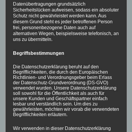
Datenübertragungen grundsätzlich
Sicherheitslücken aufweisen, sodass ein absoluter
Schutz nicht gewährleistet werden kann. Aus
Schreibe einen Kommentar
diesem Grund steht es jeder betroffenen Person
Du musst
angemeldet
sein, um einen
frei, personenbezogene Daten auch auf
alternativen Wegen, beispielsweise telefonisch, an
Kommentar abzugeben.
uns zu übermitteln.
Diese Website verwendet Akismet, um Spam zu
Begriffsbestimmungen
reduzieren.
Erfahre, wie deine
Die Datenschutzerklärung beruht auf den
Kommentardaten verarbeitet werden.
Begrifflichkeiten, die durch den Europäischen
Richtlinien- und Verordnungsgeber beim Erlass
der Datenschutz-Grundverordnung (DS-GVO)
verwendet wurden. Unsere Datenschutzerklärung
soll sowohl für die Öffentlichkeit als auch für
Beitragsnavigation
unsere Kunden und Geschäftspartner einfach
ZURÜCK
lesbar und verständlich sein. Um dies zu
gewährleisten, möchten wir vorab die verwendeten
unterschiedliche Feed-Back-
Vorheriger
Begrifflichkeiten erläutern.
Beitrag:
Arten zeigen auch
unterschiedliche Wirkung
Wir verwenden in dieser Datenschutzerklärung