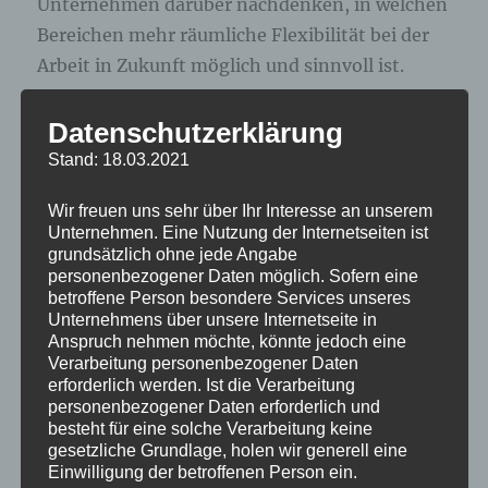
Unternehmen darüber nachdenken, in welchen
Bereichen mehr räumliche Flexibilität bei der
Arbeit in Zukunft möglich und sinnvoll ist.
Wie auch immer: Dies ist das aktuelle
Datenschutzerklärung
Meinungsbild der Weiterbildungsanbieter, wir
Stand: 18.03.2021
werden sehen, in welche konkrete Richtung die
Wir freuen uns sehr über Ihr Interesse an unserem
Nachfrage dann tatsächlich geht.
Unternehmen. Eine Nutzung der Internetseiten ist
grundsätzlich ohne jede Angabe
personenbezogener Daten möglich. Sofern eine
Was denken Sie – wo sehen Sie die künftigen
betroffene Person besondere Services unseres
Schwerpunkte der Arbeitswelt in post Corona-
Unternehmens über unsere Internetseite in
Zeiten?
Anspruch nehmen möchte, könnte jedoch eine
Verarbeitung personenbezogener Daten
erforderlich werden. Ist die Verarbeitung
Wir freuen uns auf die Diskussion mit Ihnen!
personenbezogener Daten erforderlich und
besteht für eine solche Verarbeitung keine
gesetzliche Grundlage, holen wir generell eine
Einwilligung der betroffenen Person ein.