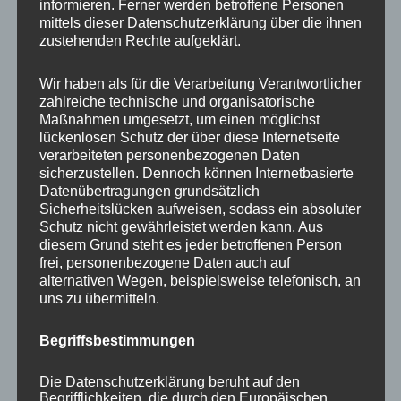
Impulsvorträge
informieren. Ferner werden betroffene Personen
mittels dieser Datenschutzerklärung über die ihnen
zustehenden Rechte aufgeklärt.
Wir haben als für die Verarbeitung Verantwortlicher
zahlreiche technische und organisatorische
NEWS ABONNIEREN?
Maßnahmen umgesetzt, um einen möglichst
lückenlosen Schutz der über diese Internetseite
Your email:
verarbeiteten personenbezogenen Daten
sicherzustellen. Dennoch können Internetbasierte
Datenübertragungen grundsätzlich
Sicherheitslücken aufweisen, sodass ein absoluter
Schutz nicht gewährleistet werden kann. Aus
diesem Grund steht es jeder betroffenen Person
frei, personenbezogene Daten auch auf
alternativen Wegen, beispielsweise telefonisch, an
uns zu übermitteln.
Begriffsbestimmungen
KATEGORIEN
Die Datenschutzerklärung beruht auf den
Begrifflichkeiten, die durch den Europäischen
Aktuelle Fakten und Umfragen