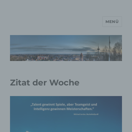
MENÜ
MP Mario Porten Beratung
Training Coaching
Impulsvorträge
Zitat der Woche