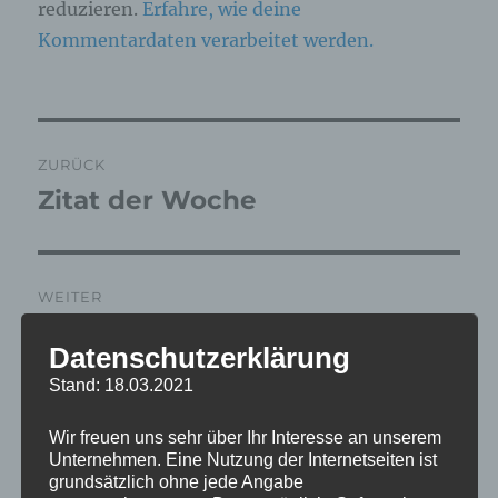
reduzieren.
Erfahre, wie deine
Kommentardaten verarbeitet werden.
Beitragsnavigation
ZURÜCK
Zitat der Woche
Vorheriger
Beitrag:
WEITER
“TopCoach” – viel Ärger um
Nächster
Datenschutzerklärung
Beitrag:
ein Siegel, ein unsinniger
Stand: 18.03.2021
Begriff und die vermeindlich
geprüfte Qualität
Wir freuen uns sehr über Ihr Interesse an unserem
Unternehmen. Eine Nutzung der Internetseiten ist
grundsätzlich ohne jede Angabe