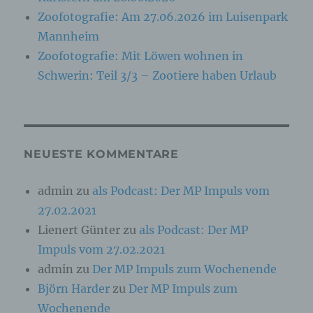
insbesondere mittels Zuordnung zu einer
Zoofotografie: Am 27.06.2026 im Luisenpark
Kennung wie einem Namen, zu einer
Kennnummer, zu Standortdaten, zu einer
Mannheim
Online-Kennung oder zu einem oder mehreren
besonderen Merkmalen, die Ausdruck der
Zoofotografie: Mit Löwen wohnen in
physischen, physiologischen, genetischen,
Schwerin: Teil 3/3 – Zootiere haben Urlaub
psychischen, wirtschaftlichen, kulturellen oder
sozialen Identität dieser natürlichen Person
sind, identifiziert werden kann.
b) betroffene Person
NEUESTE KOMMENTARE
Betroffene Person ist jede identifizierte oder
admin
zu
als Podcast: Der MP Impuls vom
identifizierbare natürliche Person, deren
personenbezogene Daten von dem für die
27.02.2021
Verarbeitung Verantwortlichen verarbeitet
Lienert Günter
zu
als Podcast: Der MP
werden.
Impuls vom 27.02.2021
admin
zu
Der MP Impuls zum Wochenende
c) Verarbeitung
Björn Harder
zu
Der MP Impuls zum
Wochenende
Verarbeitung ist jeder mit oder ohne Hilfe