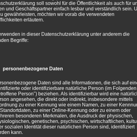
schutzerklärung soll sowohl für die Öffentlichkeit als auch für u
n und Geschäftspartner einfach lesbar und verständlich sein.
zu gewährleisten, möchten wir vorab die verwendeten
flichkeiten erläutern.
erwenden in dieser Datenschutzerklärung unter anderem die
nden Begriffe:
 personenbezogene Daten
rsonenbezogene Daten sind alle Informationen, die sich auf ein
ntifizierte oder identifizierbare natürliche Person (im Folgenden
troffene Person") beziehen. Als identifizierbar wird eine natürli
rson angesehen, die direkt oder indirekt, insbesondere mittels
ordnung zu einer Kennung wie einem Namen, zu einer Kennn
 Standortdaten, zu einer Online-Kennung oder zu einem oder
hreren besonderen Merkmalen, die Ausdruck der physischen,
ach kommt man also nicht umhin, sich mit dem Thema
ysiologischen, genetischen, psychischen, wirtschaftlichen, kultu
nanderzusetzen und so soll sich dieser Impuls mit der
r sozialen Identität dieser natürlichen Person sind, identifiziert
rden kann.
unden Ernährung auseinandersetzen. Zumindest möchte