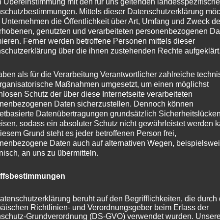
n Übereinstimmung mit den für uns geltenden landesspezifisch
 Ernährung
schutzbestimmungen. Mittels dieser Datenschutzerklärung mö
nne von eigener innerer Erfüllung und Zufriedenheit
 Unternehmen die Öffentlichkeit über Art, Umfang und Zweck de
rhobenen, genutzten und verarbeiteten personenbezogenen Da
mieren. Ferner werden betroffene Personen mittels dieser
 beraten auch in Ernährung!“, sagen dann manchmal
schutzerklärung über die ihnen zustehenden Rechte aufgeklärt
Nein, im klassischen Sinne tue ich das nicht, da gibt es
re Berater als einen Business Coach. Dennoch kommt da
aben als für die Verarbeitung Verantwortlicher zahlreiche techn
rganisatorische Maßnahmen umgesetzt, um einen möglichst
 im klassischen Business Coaching immer wieder vor,
nlosen Schutz der über diese Internetseite verarbeiteten
viele Menschen ein sehr relevantes Thema, gerade bei un
nenbezogenen Daten sicherzustellen. Dennoch können
netbasierte Datenübertragungen grundsätzlich Sicherheitslücke
isen, sodass ein absoluter Schutz nicht gewährleistet werden k
iesem Grund steht es jeder betroffenen Person frei,
hen Männer und 53% der deutschen Frauen sind
nenbezogene Daten auch auf alternativen Wegen, beispielswe
onisch, an uns zu übermitteln.
nd entsprechend häufig haben auch meine Klienten
sch, das Thema einer gesünderen Ernährung zu
iffsbestimmungen
 wollen abnehmen. Das ist bekanntlich nicht so einfach
ns der „Jojo-Effekt“ schnell wieder ein.
atenschutzerklärung beruht auf den Begrifflichkeiten, die durch
äischen Richtlinien- und Verordnungsgeber beim Erlass der
schutz-Grundverordnung (DS-GVO) verwendet wurden. Unser