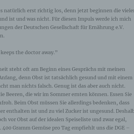
nschränkung der Verarbeitung ist die Markierung gespeicherter
 natürlich erst richtig los, denn jetzt beginnen die viel
rsonenbezogener Daten mit dem Ziel, ihre künftige Verarbeitun
nd ist und was nicht. Für diesen Impuls werde ich mich
nzuschränken.
ngen der Deutschen Gesellschaft für Ernährung e.V.
n.
 Profiling
 keeps the doctor away.”
filing ist jede Art der automatisierten Verarbeitung
rsonenbezogener Daten, die darin besteht, dass diese
rsonenbezogenen Daten verwendet werden, um bestimmte
rsönliche Aspekte, die sich auf eine natürliche Person beziehen
heit steht oft am Beginn eines Gesprächs mit meinen
werten, insbesondere, um Aspekte bezüglich Arbeitsleistung,
 Anfang, denn Obst ist tatsächlich gesund und mit einem
tschaftlicher Lage, Gesundheit, persönlicher Vorlieben, Interess
verlässigkeit, Verhalten, Aufenthaltsort oder Ortswechsel dieser
ht man nichts falsch. Genug ist das aber auch nicht.
türlichen Person zu analysieren oder vorherzusagen.
die Beeren, die wir im Sommer ernten können. Essen Sie
nfroh. Beim Obst müssen Sie allerdings bedenken, dass
 Pseudonymisierung
r enthalten ist und zu viel Zucker ist ungesund. Deshal
h vor Obst auf der idealen Speiseliste und zwar egal,
eudonymisierung ist die Verarbeitung personenbezogener Date
. 400 Gramm Gemüse pro Tag empfiehlt uns die DGE –
ner Weise, auf welche die personenbezogenen Daten ohne
nzuziehung zusätzlicher Informationen nicht mehr einer spezifi