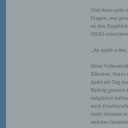
Ei
Und dann geht es
pe
Fragen, was gesu
ei
an den Empfehlu
(DGE) orientiere
e)
„An apple a day,
Pro
pe
pe
pe
Diese Volksweis
be
Klienten. Guter
wir
Zu
Apfel am Tag mac
na
Richtig gesund 
möglichst farbe
f)
auch Fruchtzucke
steht Gemüse noc
Ps
welches Gemüse
ei
Hi