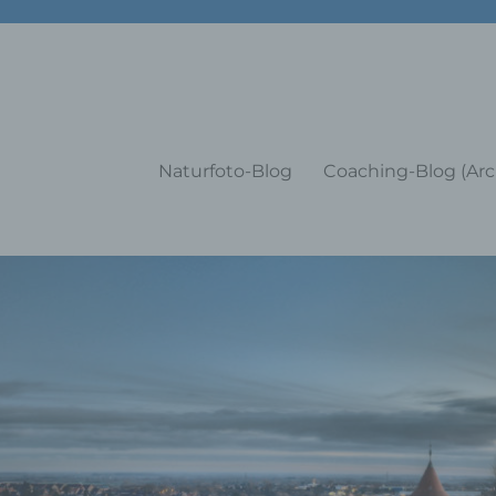
g Training Coaching Impulsvo
Naturfoto-Blog
Coaching-Blog (Arc