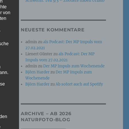
Schwerin: Teil 3/3 – Zootiere haben Urlaub
en
chte
r von
ten
NEUESTE KOMMENTARE
.
s
admin
zu
als Podcast: Der MP Impuls vom
ische
27.02.2021
Lienert Günter
zu
als Podcast: Der MP
s
Impuls vom 27.02.2021
admin
zu
Der MP Impuls zum Wochenende
n
Björn Harder
zu
Der MP Impuls zum
ann.
Wochenende
ise
Björn Harder
zu
Ab sofort auch auf Spotify
ARCHIVE – AB 2026
 den
NATURFOTO-BLOG
e