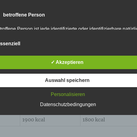
in oder anderen Tipp mitgeben, ohne zu moralisieren.
 immer wieder mit mir, um all den Versuchungen zu
 betroffene Person
 mich möglichst gesund zu ernähren.
roffene Person ist jede identifizierte oder identifizierbare natürl
rson, deren personenbezogene Daten von dem für die Verarbei
 denn überhaupt essen? Gute Frage, denn die Antwort ist
rantwortlichen verarbeitet werden.
ssenziell
ängig, wie Ihre Tagesgestaltung aussieht. Wer auf dem
en ganzen Tag körperlich arbeitet, darf mehr zuschlage
 Verarbeitung
✓ Akzeptieren
ter, der die meiste Zeit des Tages sitzt. Also orientieren
werten und die lauten:
arbeitung ist jeder mit oder ohne Hilfe automatisierter Verfahre
sgeführte Vorgang oder jede solche Vorgangsreihe im
Auswahl speichern
sammenhang mit personenbezogenen Daten wie das Erheben,
fassen, die Organisation, das Ordnen, die Speicherung, die
25-51 Jahre
51-65 Jahre
Personalisieren
passung oder Veränderung, das Auslesen, das Abfragen, die
rwendung, die Offenlegung durch Übermittlung, Verbreitung ode
Datenschutzbedingungen
2400 kcal
2200 kcal
ne andere Form der Bereitstellung, den Abgleich oder die
rknüpfung, die Einschränkung, das Löschen oder die Vernichtu
1900 kcal
1800 kcal
 Einschränkung der Verarbeitung