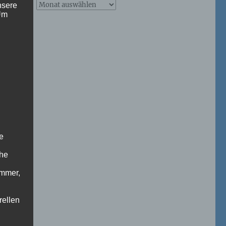
Archive
nsere
 Um
–
ab
2026
Naturfoto-
Blog
e
che
ummer,
rellen