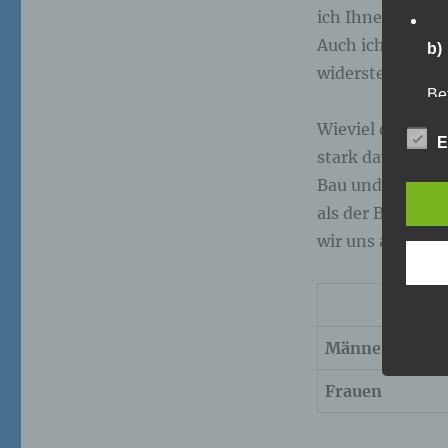
ich Ihnen den e
Auch ich kämpfe
b)
widerstehen und
Bet
Pe
Wieviel darf ich
Ve
E
stark davon abh
Bau und damit d
c)
als der Büroarbei
wir uns an Richt
Ver
au
Zu
Er
An
Ve
Männer
ei
Ve
Frauen
d)