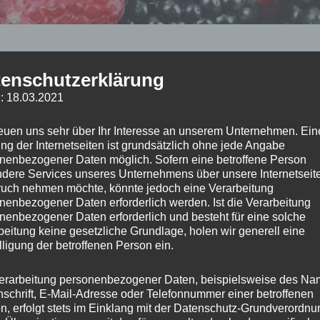
e ich als Business Coach meinen Klienten einen
enschutzerklärung
Coachingansatz angeboten. Wenn meine Klienten nicht
: 18.03.2021
tes Anliegen hatten und auch nur dieses bearbeiten
ser Ansatz oft zum Einsatz. Ich halte ihn deshalb für
reuen uns sehr über Ihr Interesse an unserem Unternehmen. Ein
ll, weil Störungen in einem der vier Lebensbereiche
ng der Internetseiten ist grundsätzlich ohne jede Angabe
nenbezogener Daten möglich. Sofern eine betroffene Person
er auch Auswirkungen auf die anderen drei Bereiche
dere Services unseres Unternehmens über unsere Internetseite
uch nehmen möchte, könnte jedoch eine Verarbeitung
nenbezogener Daten erforderlich werden. Ist die Verarbeitung
nenbezogener Daten erforderlich und besteht für eine solche
ereiche sind:
beitung keine gesetzliche Grundlage, holen wir generell eine
lligung der betroffenen Person ein.
, mit allem was damit zu tun hat, z.B. auch Einkommen,
erarbeitung personenbezogener Daten, beispielsweise des Na
nschrift, E-Mail-Adresse oder Telefonnummer einer betroffenen
ilie
n, erfolgt stets im Einklang mit der Datenschutz-Grundverordnu