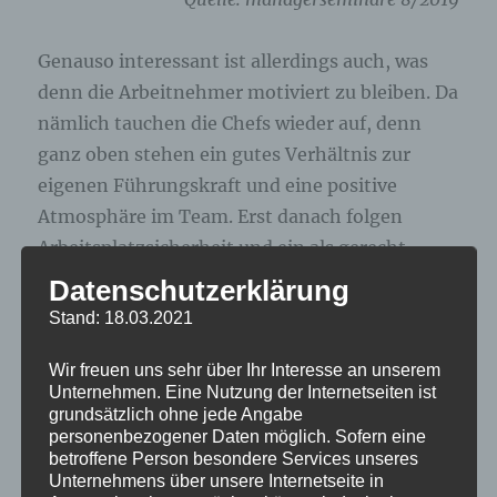
Genauso interessant ist allerdings auch, was
denn die Arbeitnehmer motiviert zu bleiben. Da
nämlich tauchen die Chefs wieder auf, denn
ganz oben stehen ein gutes Verhältnis zur
eigenen Führungskraft und eine positive
Atmosphäre im Team. Erst danach folgen
Arbeitsplatzsicherheit und ein als gerecht
empfundenes Gehalt.
Datenschutzerklärung
Stand: 18.03.2021
Wie schon so oft, belegt damit auch diese
Wir freuen uns sehr über Ihr Interesse an unserem
Studie zwei Kernaussagen, die ich häufig
Unternehmen. Eine Nutzung der Internetseiten ist
genannt habe: Die Führungskräfte haben
grundsätzlich ohne jede Angabe
positiv wie negativ den Schlüssel zum Erfolg
personenbezogener Daten möglich. Sofern eine
betroffene Person besondere Services unseres
der Unternehmen in der Hand, denn ihr
Unternehmens über unsere Internetseite in
Verhalten prägt Mitarbeitermotivation und