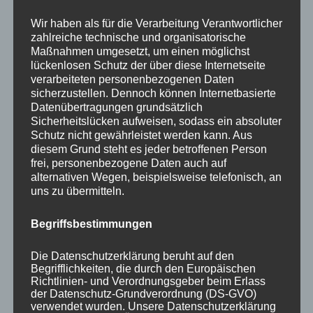
Wir haben als für die Verarbeitung Verantwortlicher
zahlreiche technische und organisatorische
Maßnahmen umgesetzt, um einen möglichst
lückenlosen Schutz der über diese Internetseite
verarbeiteten personenbezogenen Daten
sicherzustellen. Dennoch können Internetbasierte
Datenübertragungen grundsätzlich
Sicherheitslücken aufweisen, sodass ein absoluter
Autor
Veröffentlicht
Kategorien
Schlagwörter
admin
21. Juli 2019
Allgemein
Führungskräfte
,
Schutz nicht gewährleistet werden kann. Aus
am
zu
Kündigung
,
Motivation
Schreibe einen Kommentar
diesem Grund steht es jeder betroffenen Person
Führungs
frei, personenbezogene Daten auch auf
verschul
alternativen Wegen, beispielsweise telefonisch, an
die
uns zu übermitteln.
meisten
Kündigu
Begriffsbestimmungen
Die Datenschutzerklärung beruht auf den
Begrifflichkeiten, die durch den Europäischen
Richtlinien- und Verordnungsgeber beim Erlass
der Datenschutz-Grundverordnung (DS-GVO)
verwendet wurden. Unsere Datenschutzerklärung