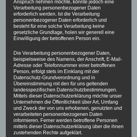
Anspruch nehmen möchte, könnte jedoch eine
Verarbeitung personenbezogener Daten
Arbeitszufriedenheit wesentlich. Als zweite
erforderlich werden. Ist die Verarbeitung
Kernaussage wird wieder einmal die Rolle des
personenbezogener Daten erforderlich und
Geldes als klassischer Hygienefaktor belegt –
besteht für eine solche Verarbeitung keine
gesetzliche Grundlage, holen wir generell eine
Gehalt muss als angemessen empfunden
Einwilligung der betroffenen Person ein.
werden, sonst werden die Menschen
unzufrieden. Wird es als angemessen
Die Verarbeitung personenbezogener Daten,
beispielsweise des Namens, der Anschrift, E-Mail-
empfunden, dann führt ein Mehr an Gehalt
Adresse oder Telefonnummer einer betroffenen
nicht gleichzeitig zu einem Mehr an
Person, erfolgt stets im Einklang mit der
Motivation.
Datenschutz-Grundverordnung und in
Übereinstimmung mit den für uns geltenden
landesspezifischen Datenschutzbestimmungen.
Wie könnte ein Fazit daraus lauten?
Mittels dieser Datenschutzerklärung möchte unser
Unternehmen die Öffentlichkeit über Art, Umfang
und Zweck der von uns erhobenen, genutzten und
Ich versuche es mal damit: Investieren Sie
verarbeiteten personenbezogenen Daten
lieber in die Qualität Ihrer Führungskräfte als
informieren. Ferner werden betroffene Personen
mittels dieser Datenschutzerklärung über die ihnen
Gehaltserhöhungen mit der Gießkanne
zustehenden Rechte aufgeklärt.
auszuschütten.