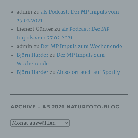
Daten verwendet werden, um bestimmte
persönliche Aspekte, die sich auf eine
admin
zu
als Podcast: Der MP Impuls vom
natürliche Person beziehen, zu bewerten,
27.02.2021
insbesondere, um Aspekte bezüglich
Arbeitsleistung, wirtschaftlicher Lage,
Lienert Günter
zu
als Podcast: Der MP
Gesundheit, persönlicher Vorlieben, Interessen,
Zuverlässigkeit, Verhalten, Aufenthaltsort oder
Impuls vom 27.02.2021
Ortswechsel dieser natürlichen Person zu
admin
zu
Der MP Impuls zum Wochenende
analysieren oder vorherzusagen.
Björn Harder
zu
Der MP Impuls zum
Wochenende
f) Pseudonymisierung
Björn Harder
zu
Ab sofort auch auf Spotify
Pseudonymisierung ist die Verarbeitung
personenbezogener Daten in einer Weise, auf
welche die personenbezogenen Daten ohne
Hinzuziehung zusätzlicher Informationen nicht
mehr einer spezifischen betroffenen Person
ARCHIVE – AB 2026 NATURFOTO-BLOG
zugeordnet werden können, sofern diese
zusätzlichen Informationen gesondert
aufbewahrt werden und technischen und
Archive
organisatorischen Maßnahmen unterliegen, die
–
gewährleisten, dass die personenbezogenen
Daten nicht einer identifizierten oder