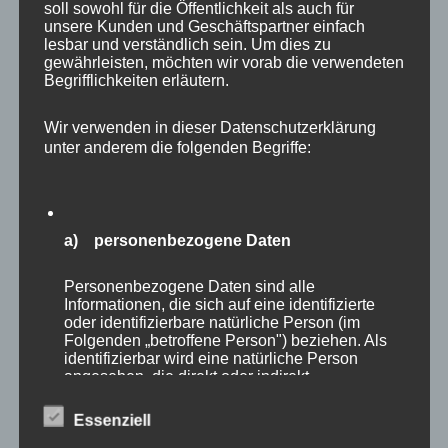
soll sowohl für die Öffentlichkeit als auch für
unsere Kunden und Geschäftspartner einfach
lesbar und verständlich sein. Um dies zu
gewährleisten, möchten wir vorab die verwendeten
Begrifflichkeiten erläutern.
MP Mario Porten
Wir verwenden in dieser Datenschutzerklärung
Beratung
unter anderem die folgenden Begriffe:
Training
Coaching
Impulsvorträge
a) personenbezogene Daten
Personenbezogene Daten sind alle
Informationen, die sich auf eine identifizierte
oder identifizierbare natürliche Person (im
NEWS ABONNIEREN?
Folgenden „betroffene Person") beziehen. Als
identifizierbar wird eine natürliche Person
angesehen, die direkt oder indirekt,
Your email:
insbesondere mittels Zuordnung zu einer
Kennung wie einem Namen, zu einer
Essenziell
Kennnummer, zu Standortdaten, zu einer