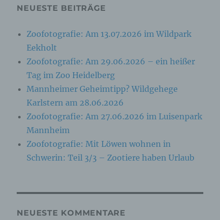
wie das Erheben, das Erfassen, die
NEUESTE BEITRÄGE
Organisation, das Ordnen, die Speicherung, die
Anpassung oder Veränderung, das Auslesen,
das Abfragen, die Verwendung, die Offenlegung
Zoofotografie: Am 13.07.2026 im Wildpark
durch Übermittlung, Verbreitung oder eine
Eekholt
andere Form der Bereitstellung, den Abgleich
oder die Verknüpfung, die Einschränkung, das
Zoofotografie: Am 29.06.2026 – ein heißer
Löschen oder die Vernichtung.
Tag im Zoo Heidelberg
Mannheimer Geheimtipp? Wildgehege
d) Einschränkung der Verarbeitung
Karlstern am 28.06.2026
Zoofotografie: Am 27.06.2026 im Luisenpark
Einschränkung der Verarbeitung ist die
Markierung gespeicherter personenbezogener
Mannheim
Daten mit dem Ziel, ihre künftige Verarbeitung
Zoofotografie: Mit Löwen wohnen in
einzuschränken.
Schwerin: Teil 3/3 – Zootiere haben Urlaub
e) Profiling
Profiling ist jede Art der automatisierten
Verarbeitung personenbezogener Daten, die
NEUESTE KOMMENTARE
darin besteht, dass diese personenbezogenen