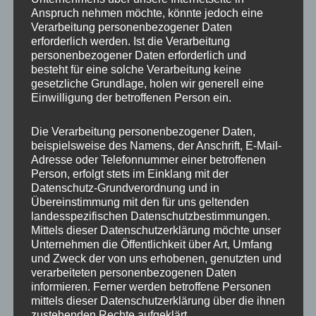
Anspruch nehmen möchte, könnte jedoch eine
Verarbeitung personenbezogener Daten
erforderlich werden. Ist die Verarbeitung
personenbezogener Daten erforderlich und
besteht für eine solche Verarbeitung keine
gesetzliche Grundlage, holen wir generell eine
Einwilligung der betroffenen Person ein.
Die Verarbeitung personenbezogener Daten,
MP Mario Porten
beispielsweise des Namens, der Anschrift, E-Mail-
Adresse oder Telefonnummer einer betroffenen
Beratung
Person, erfolgt stets im Einklang mit der
Training
Datenschutz-Grundverordnung und in
Coaching
Übereinstimmung mit den für uns geltenden
landesspezifischen Datenschutzbestimmungen.
Impulsvorträge
Mittels dieser Datenschutzerklärung möchte unser
Unternehmen die Öffentlichkeit über Art, Umfang
und Zweck der von uns erhobenen, genutzten und
verarbeiteten personenbezogenen Daten
informieren. Ferner werden betroffene Personen
mittels dieser Datenschutzerklärung über die ihnen
NEWS ABONNIEREN?
zustehenden Rechte aufgeklärt.