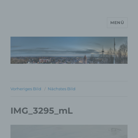
MENÜ
MP Mario Porten Beratung
Training Coaching
Impulsvorträge
Vorheriges Bild
Nächstes Bild
IMG_3295_mL