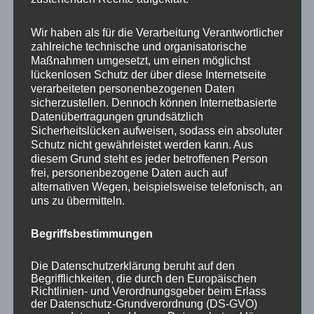
Your email:
Wir haben als für die Verarbeitung Verantwortlicher
zahlreiche technische und organisatorische
Maßnahmen umgesetzt, um einen möglichst
lückenlosen Schutz der über diese Internetseite
verarbeiteten personenbezogenen Daten
sicherzustellen. Dennoch können Internetbasierte
Datenübertragungen grundsätzlich
Sicherheitslücken aufweisen, sodass ein absoluter
Schutz nicht gewährleistet werden kann. Aus
diesem Grund steht es jeder betroffenen Person
frei, personenbezogene Daten auch auf
KATEGORIEN
alternativen Wegen, beispielsweise telefonisch, an
uns zu übermitteln.
Aktuelle Fakten und Umfragen
Begriffsbestimmungen
Aktuelles vom MP
Allgemein
Die Datenschutzerklärung beruht auf den
Impulse zur persönlichen Reflexion
Begrifflichkeiten, die durch den Europäischen
Richtlinien- und Verordnungsgeber beim Erlass
Naturfoto-Blog
der Datenschutz-Grundverordnung (DS-GVO)