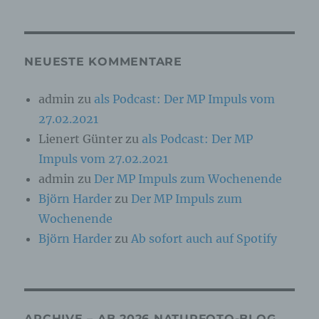
Online-Kennung oder zu einem oder mehreren
besonderen Merkmalen, die Ausdruck der
physischen, physiologischen, genetischen,
psychischen, wirtschaftlichen, kulturellen oder
sozialen Identität dieser natürlichen Person
NEUESTE KOMMENTARE
sind, identifiziert werden kann.
admin
zu
als Podcast: Der MP Impuls vom
27.02.2021
b) betroffene Person
Lienert Günter
zu
als Podcast: Der MP
Betroffene Person ist jede identifizierte oder
Impuls vom 27.02.2021
identifizierbare natürliche Person, deren
personenbezogene Daten von dem für die
admin
zu
Der MP Impuls zum Wochenende
Verarbeitung Verantwortlichen verarbeitet
Björn Harder
zu
Der MP Impuls zum
werden.
Wochenende
Björn Harder
zu
Ab sofort auch auf Spotify
c) Verarbeitung
Verarbeitung ist jeder mit oder ohne Hilfe
automatisierter Verfahren ausgeführte Vorgang
oder jede solche Vorgangsreihe im
ARCHIVE – AB 2026 NATURFOTO-BLOG