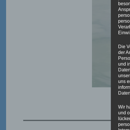
beson
Anspr
perso
perso
Verar
Einwi
Die V
der A
Perso
und i
Daten
unser
uns e
infor
Daten
Wir h
und o
lücke
perso