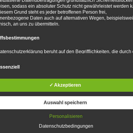
netbasierte Datenübertragungen grundsätzlich Sicherheitslücke
isen, sodass ein absoluter Schutz nicht gewährleistet werden k
tar abzugeben.
iesem Grund steht es jeder betroffenen Person frei,
nenbezogene Daten auch auf alternativen Wegen, beispielswe
onisch, an uns zu übermitteln.
u reduzieren.
Erfahre, wie deine Kommentardaten
iffsbestimmungen
atenschutzerklärung beruht auf den Begrifflichkeiten, die durch
äischen Richtlinien- und Verordnungsgeber beim Erlass der
schutz-Grundverordnung (DS-GVO) verwendet wurden. Unser
ssenziell
schutzerklärung soll sowohl für die Öffentlichkeit als auch für u
n und Geschäftspartner einfach lesbar und verständlich sein.
zu gewährleisten, möchten wir vorab die verwendeten
flichkeiten erläutern.
✓ Akzeptieren
l in Grömitz am 16.04.2026
erwenden in dieser Datenschutzerklärung unter anderem die
Auswahl speichern
nden Begriffe:
Personalisieren
Datenschutzbedingungen
 personenbezogene Daten