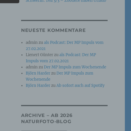
Schwerin: Teil 3/3 – Zootiere haben Urlaub
e
che
NEUESTE KOMMENTARE
ummer,
admin
zu
als Podcast: Der MP Impuls vom
rellen
27.02.2021
Lienert Günter
zu
als Podcast: Der MP
Impuls vom 27.02.2021
admin
zu
Der MP Impuls zum Wochenende
Björn Harder
zu
Der MP Impuls zum
Wochenende
Björn Harder
zu
Ab sofort auch auf Spotify
iche
tung
ARCHIVE – AB 2026
NATURFOTO-BLOG