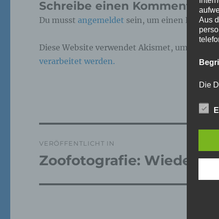
Inter
Schreibe einen Kommentar
aufwe
Du musst
angemeldet
sein, um einen Kommen
Aus d
perso
telef
Diese Website verwendet Akismet, um Spam z
verarbeitet werden.
Begr
Die D
Europ
Daten
E
Daten
Kunde
dies 
Beitragsnavigation
Begrif
VERÖFFENTLICHT IN
Zoofotografie: Wieder ma
Wir v
folge
a)