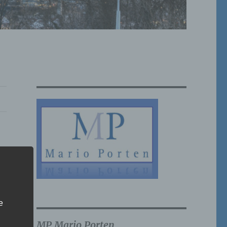
e
MP Mario Porten