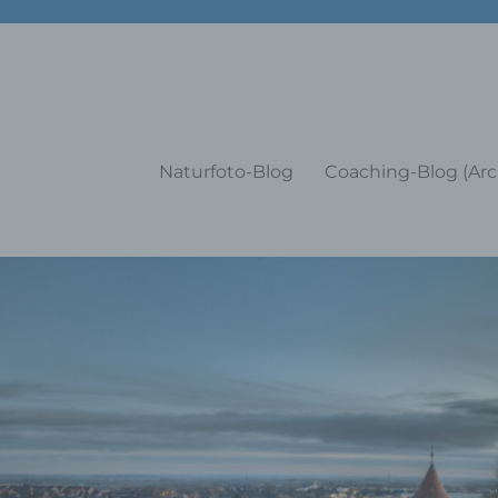
g Training Coaching Impulsvo
Naturfoto-Blog
Coaching-Blog (Arc