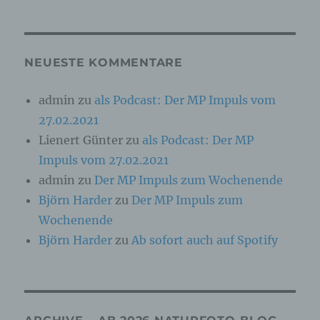
Online-Kennung oder zu einem oder mehreren
besonderen Merkmalen, die Ausdruck der
physischen, physiologischen, genetischen,
psychischen, wirtschaftlichen, kulturellen oder
sozialen Identität dieser natürlichen Person
NEUESTE KOMMENTARE
sind, identifiziert werden kann.
admin
zu
als Podcast: Der MP Impuls vom
27.02.2021
b) betroffene Person
Lienert Günter
zu
als Podcast: Der MP
Betroffene Person ist jede identifizierte oder
Impuls vom 27.02.2021
identifizierbare natürliche Person, deren
personenbezogene Daten von dem für die
admin
zu
Der MP Impuls zum Wochenende
Verarbeitung Verantwortlichen verarbeitet
Björn Harder
zu
Der MP Impuls zum
werden.
Wochenende
Björn Harder
zu
Ab sofort auch auf Spotify
c) Verarbeitung
Verarbeitung ist jeder mit oder ohne Hilfe
automatisierter Verfahren ausgeführte Vorgang
oder jede solche Vorgangsreihe im