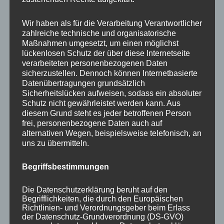
Your email:
Wir haben als für die Verarbeitung Verantwortlicher
zahlreiche technische und organisatorische
Maßnahmen umgesetzt, um einen möglichst
lückenlosen Schutz der über diese Internetseite
verarbeiteten personenbezogenen Daten
sicherzustellen. Dennoch können Internetbasierte
Datenübertragungen grundsätzlich
Sicherheitslücken aufweisen, sodass ein absoluter
Schutz nicht gewährleistet werden kann. Aus
diesem Grund steht es jeder betroffenen Person
frei, personenbezogene Daten auch auf
KATEGORIEN
alternativen Wegen, beispielsweise telefonisch, an
uns zu übermitteln.
Aktuelle Fakten und Umfragen
Begriffsbestimmungen
Aktuelles vom MP
Allgemein
Die Datenschutzerklärung beruht auf den
Impulse zur persönlichen Reflexion
Begrifflichkeiten, die durch den Europäischen
Richtlinien- und Verordnungsgeber beim Erlass
Naturfoto-Blog
der Datenschutz-Grundverordnung (DS-GVO)