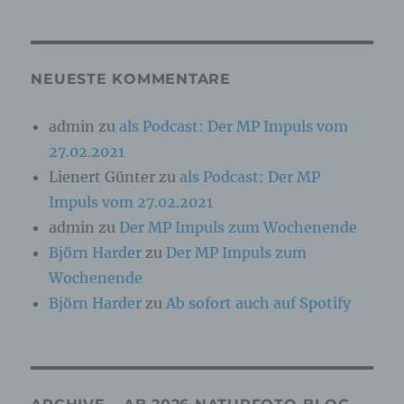
Online-Kennung oder zu einem oder mehreren
besonderen Merkmalen, die Ausdruck der
physischen, physiologischen, genetischen,
psychischen, wirtschaftlichen, kulturellen oder
sozialen Identität dieser natürlichen Person
NEUESTE KOMMENTARE
sind, identifiziert werden kann.
admin
zu
als Podcast: Der MP Impuls vom
27.02.2021
b) betroffene Person
Lienert Günter
zu
als Podcast: Der MP
Betroffene Person ist jede identifizierte oder
Impuls vom 27.02.2021
identifizierbare natürliche Person, deren
personenbezogene Daten von dem für die
admin
zu
Der MP Impuls zum Wochenende
Verarbeitung Verantwortlichen verarbeitet
Björn Harder
zu
Der MP Impuls zum
werden.
Wochenende
Björn Harder
zu
Ab sofort auch auf Spotify
c) Verarbeitung
Verarbeitung ist jeder mit oder ohne Hilfe
automatisierter Verfahren ausgeführte Vorgang
oder jede solche Vorgangsreihe im