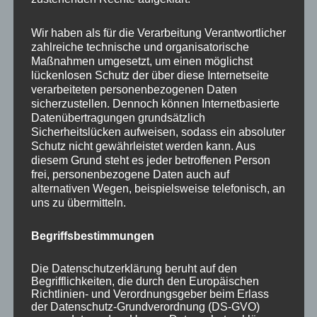
Your email:
Wir haben als für die Verarbeitung Verantwortlicher
zahlreiche technische und organisatorische
Maßnahmen umgesetzt, um einen möglichst
lückenlosen Schutz der über diese Internetseite
verarbeiteten personenbezogenen Daten
sicherzustellen. Dennoch können Internetbasierte
Datenübertragungen grundsätzlich
Sicherheitslücken aufweisen, sodass ein absoluter
Schutz nicht gewährleistet werden kann. Aus
diesem Grund steht es jeder betroffenen Person
frei, personenbezogene Daten auch auf
KATEGORIEN
alternativen Wegen, beispielsweise telefonisch, an
uns zu übermitteln.
Aktuelle Fakten und Umfragen
Begriffsbestimmungen
Aktuelles vom MP
Allgemein
Die Datenschutzerklärung beruht auf den
Impulse zur persönlichen Reflexion
Begrifflichkeiten, die durch den Europäischen
Richtlinien- und Verordnungsgeber beim Erlass
Naturfoto-Blog
der Datenschutz-Grundverordnung (DS-GVO)