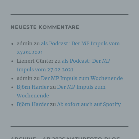
Online-Kennung oder zu einem oder mehreren
besonderen Merkmalen, die Ausdruck der
physischen, physiologischen, genetischen,
psychischen, wirtschaftlichen, kulturellen oder
sozialen Identität dieser natürlichen Person
NEUESTE KOMMENTARE
sind, identifiziert werden kann.
admin
zu
als Podcast: Der MP Impuls vom
27.02.2021
b) betroffene Person
Lienert Günter
zu
als Podcast: Der MP
Betroffene Person ist jede identifizierte oder
Impuls vom 27.02.2021
identifizierbare natürliche Person, deren
personenbezogene Daten von dem für die
admin
zu
Der MP Impuls zum Wochenende
Verarbeitung Verantwortlichen verarbeitet
Björn Harder
zu
Der MP Impuls zum
werden.
Wochenende
Björn Harder
zu
Ab sofort auch auf Spotify
c) Verarbeitung
Verarbeitung ist jeder mit oder ohne Hilfe
automatisierter Verfahren ausgeführte Vorgang
oder jede solche Vorgangsreihe im