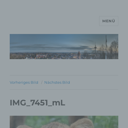
MENÜ
MP Mario Porten Beratung
Training Coaching
Impulsvorträge
Vorheriges Bild
Nächstes Bild
IMG_7451_mL