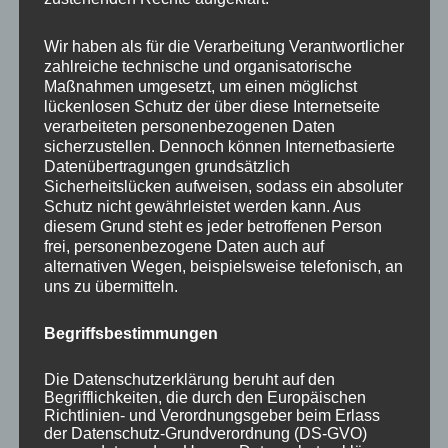
Your email:
Wir haben als für die Verarbeitung Verantwortlicher
zahlreiche technische und organisatorische
Maßnahmen umgesetzt, um einen möglichst
lückenlosen Schutz der über diese Internetseite
verarbeiteten personenbezogenen Daten
sicherzustellen. Dennoch können Internetbasierte
Datenübertragungen grundsätzlich
Sicherheitslücken aufweisen, sodass ein absoluter
Schutz nicht gewährleistet werden kann. Aus
diesem Grund steht es jeder betroffenen Person
frei, personenbezogene Daten auch auf
KATEGORIEN
alternativen Wegen, beispielsweise telefonisch, an
uns zu übermitteln.
Aktuelle Fakten und Umfragen
Begriffsbestimmungen
Aktuelles vom MP
Allgemein
Die Datenschutzerklärung beruht auf den
Impulse zur persönlichen Reflexion
Begrifflichkeiten, die durch den Europäischen
Richtlinien- und Verordnungsgeber beim Erlass
Naturfoto-Blog
der Datenschutz-Grundverordnung (DS-GVO)